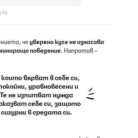
s.bg
ението, че
уверено куче не означава
оминиращо поведение.
Напротив –
които вярват в себе си,
покойни, уравновесени и
 Те не изпитват нужда
оказват себе си, защото
сигурни в средата си.