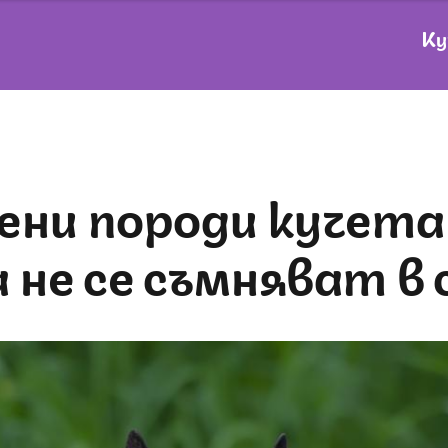
Ку
 не се съмняват в 