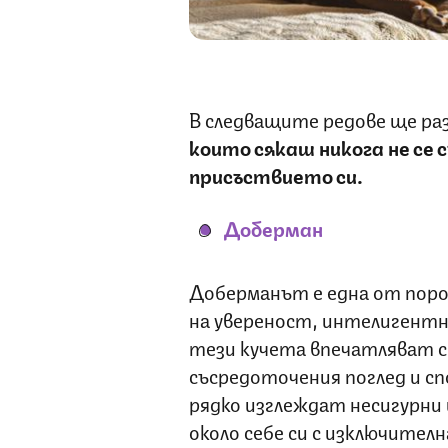
В следващите редове ще ра
които сякаш никога не се 
присъствието си.
Доберман
Доберманът е една от пород
на увереност, интелигентн
тези кучета впечатляват с
съсредоточения поглед и с
рядко изглеждат несигурни 
около себе си с изключител