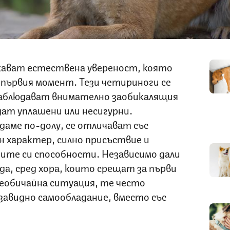
жават естествена увереност, която
 първия момент. Тези четириноги се
наблюдават внимателно заобикалящия
дат уплашени или несигурни.
аме по-долу, се отличават със
н характер, силно присъствие и
ите си способности. Независимо дали
да, сред хора, които срещат за първи
необичайна ситуация, те често
завидно самообладание, вместо със