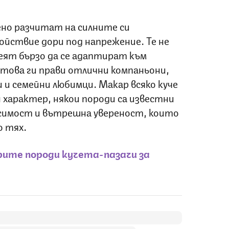
но разчитат на силните си
ойствие дори под напрежение. Те не
меят бързо да се адаптират към
 това ги прави отлични компаньони,
и семейни любимци. Макар всяко куче
н характер, някои породи са известни
исимост и вътрешна увереност, които
о тях.
рите породи кучета-пазачи за