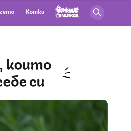
чета
Котки
себе си