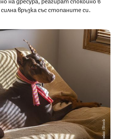
но на дресура, реагират спокойно в
силна връзка със стопаните си.
Снимка: iStock