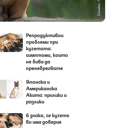
Снимка: iStock
Репродуктивни
проблеми при
кучетата:
симптоми, които
не бива да
пренебрегвате
Японска и
Американска
Акита: прилики и
разлики
6 знака, че кучето
ви има доверие