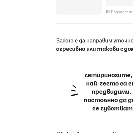
Dogsandcat
Важно е да направим уточн
агресивно или такова с д
четириногите, 
най-често са с
предвидими.
постоянно да д
се чувстват 