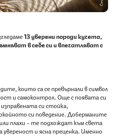
згледаме
13 уверени породи кучета,
съмняват в себе си и впечатляват с
ите, които са се превърнали в символ
ост и самоконтрол. Още с появата си
 изправената си стойка,
покойното си поведение. Доберманите
или плахи – те подхождат към света
на увереност и ясна преценка. Именно