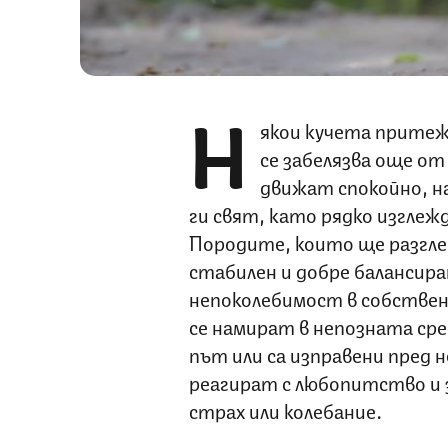
Н
якои кучета прите
се забелязва още от
движат спокойно, 
ги свят, като рядко изглеж
Породите, които ще разглед
стабилен и добре балансира
непоколебимост в собствен
се намират в непозната сре
път или са изправени пред 
реагират с любопитство и 
страх или колебание.