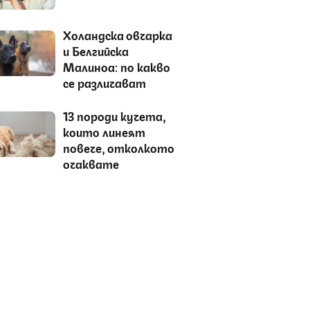
Холандска овчарка
и Белгийска
Малиноа: по какво
се различават
13 породи кучета,
които линеят
повече, отколкото
очаквате