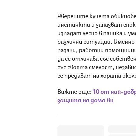
Уверените кучета обикнове
инстинкти и запазват спок
изпадат лесно в паника и у
различни ситуации. Именно
пазачи, работни помощници 
да се отличава със собстве
със своята смелост, незав
се предават на хората окол
Вижте още:
10 от най-доб
защита на дома ви