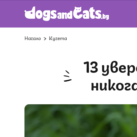
Начало
Кучета
13 уверени породи кучета, които
никога