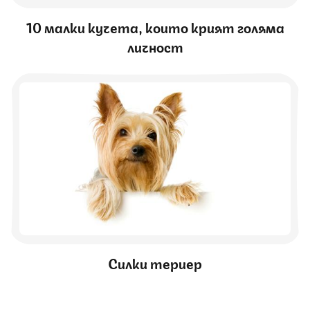
10 малки кучета, които крият голяма
личност
Силки териер