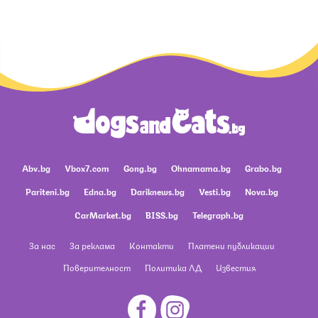
Abv.bg
Vbox7.com
Gong.bg
Ohnamama.bg
Grabo.bg
Pariteni.bg
Edna.bg
Dariknews.bg
Vesti.bg
Nova.bg
CarMarket.bg
BISS.bg
Telegraph.bg
За нас
За реклама
Контакти
Платени публикации
Поверителност
Политика ЛД
Известия