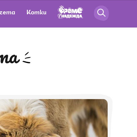
чета
Котки
ета