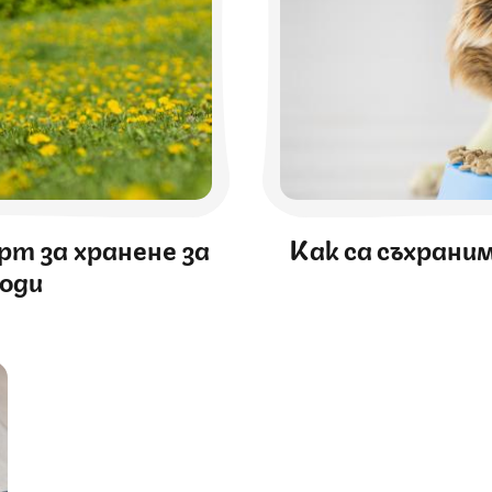
рт за хранене за
Как са съхраним
роди