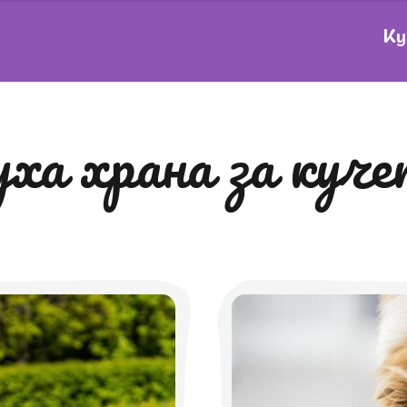
Ку
суха храна за куч