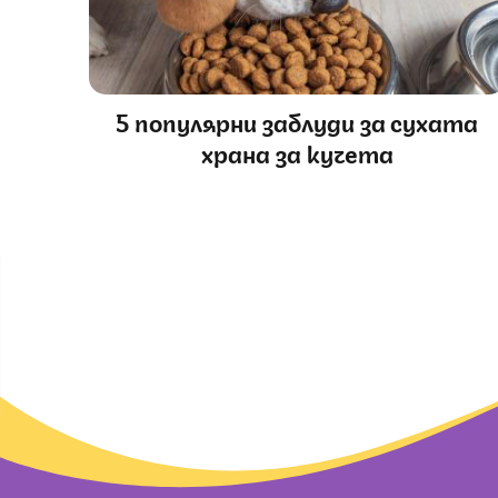
5 популярни заблуди за сухата
храна за кучета