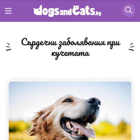
сърдечни заболявания при
кучетата