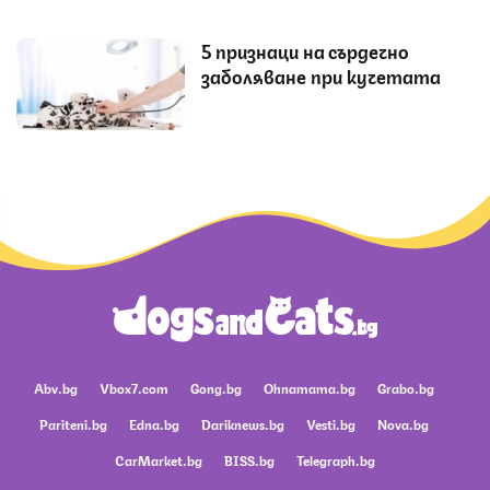
5 признаци на сърдечно
заболяване при кучетата
Abv.bg
Vbox7.com
Gong.bg
Ohnamama.bg
Grabo.bg
Pariteni.bg
Edna.bg
Dariknews.bg
Vesti.bg
Nova.bg
CarMarket.bg
BISS.bg
Telegraph.bg