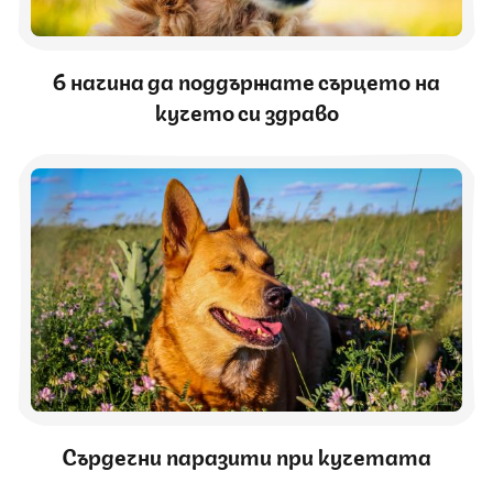
6 начина да поддържате сърцето на
кучето си здраво
Сърдечни паразити при кучетата