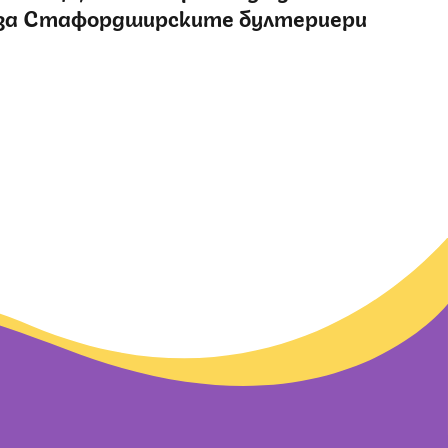
за Стафордширските бултериери