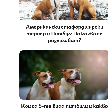
Американски стафордширски
териер и Питбул: По какво се
различават?
Кои са 5-те вида питбули и какво