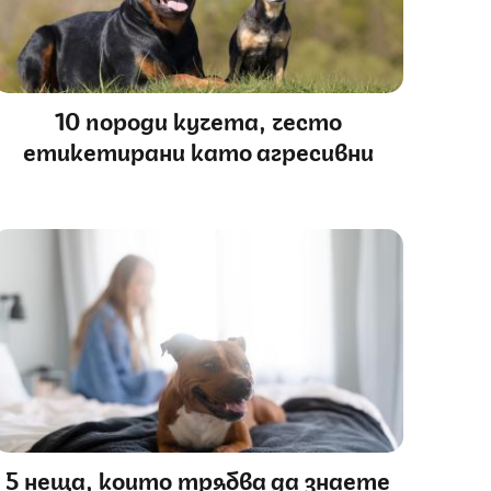
10 породи кучета, често
етикетирани като агресивни
5 неща, които трябва да знаете