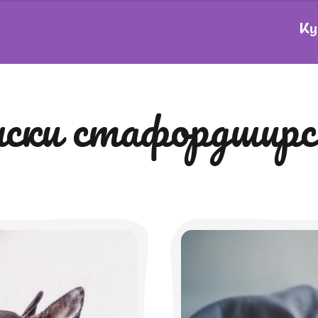
Ку
нски стафордширс