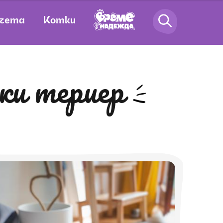
чета
Котки
ки териер