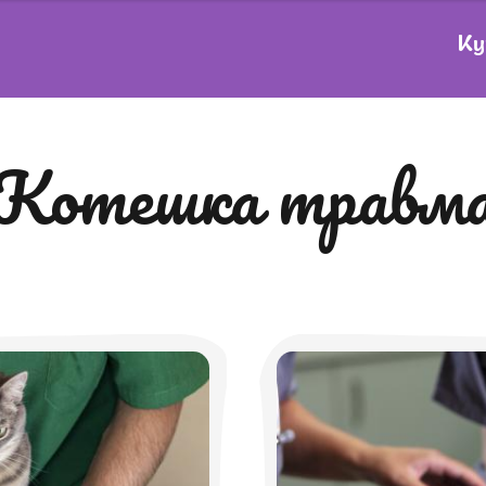
Ку
котешка травм