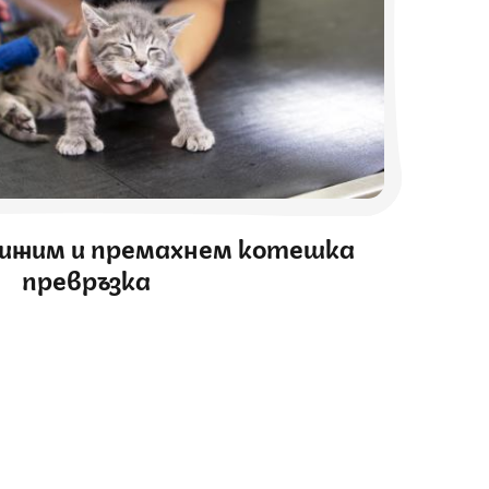
грижим и премахнем котешка
превръзка