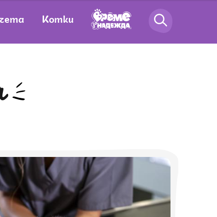
чета
Котки
а