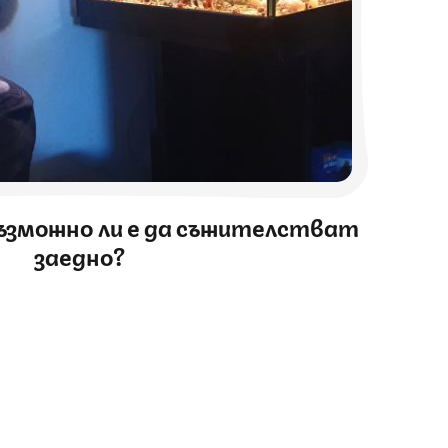
възможно ли е да съжителстват
заедно?