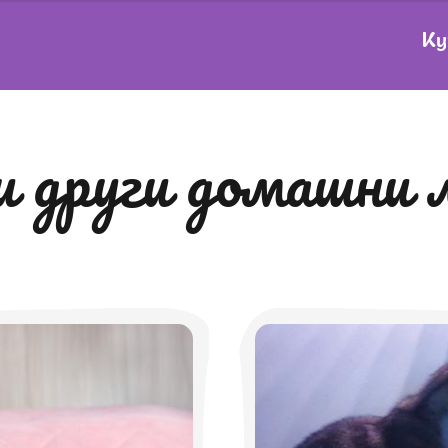
Ку
 и други домашни