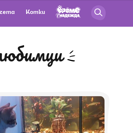
чета
Котки
 любимци