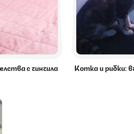
елства с чинчила
Котка и рибки: 