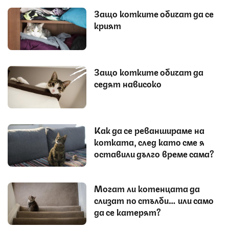
Защо котките обичат да се
крият
Защо котките обичат да
седят нависоко
Как да се реваншираме на
котката, след като сме я
оставили дълго време сама?
Могат ли котенцата да
слизат по стълби… или само
да се катерят?