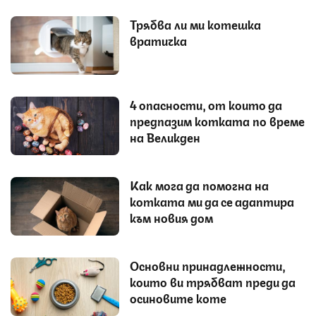
Трябва ли ми котешка
вратичка
4 опасности, от които да
предпазим котката по време
на Великден
Как мога да помогна на
котката ми да се адаптира
към новия дом
Основни принадлежности,
които ви трябват преди да
осиновите коте