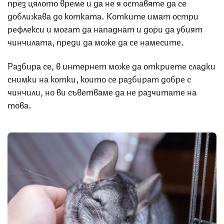
през цялото време и да не я оставяте да се
доближава до котката. Котките имат остри
рефлекси и могат да нападнат и дори да убият
чинчилата, преди да може да се намесите.
Разбира се, в интернет може да откриете сладки
снимки на котки, които се разбират добре с
чинчили, но ви съветваме да не разчитате на
това.