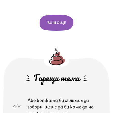
ВИЖ ОЩЕ
Горещи теми
Ако котката ви можеше да
говори, щеше да ви каже да не
правите тези неща