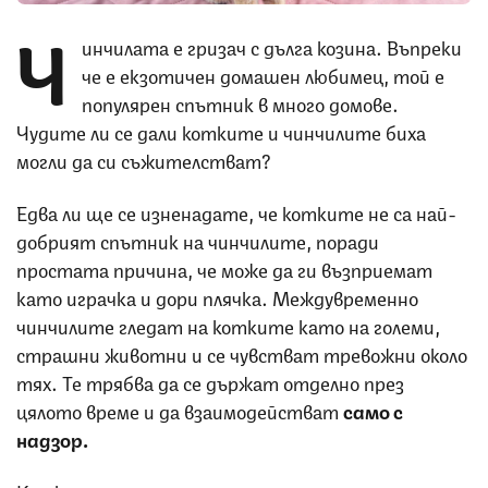
Ч
инчилата е гризач с дълга козина. Въпреки
че е екзотичен домашен любимец, той е
популярен спътник в много домове.
Чудите ли се дали котките и чинчилите биха
могли да си съжителстват?
Едва ли ще се изненадате, че котките не са най-
добрият спътник на чинчилите, поради
простата причина, че може да ги възприемат
като играчка и дори плячка. Междувременно
чинчилите гледат на котките като на големи,
страшни животни и се чувстват тревожни около
тях. Те трябва да се държат отделно през
цялото време и да взаимодействат
само с
надзор.