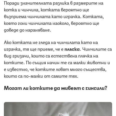
Поради значителната разлика в размерите на
котка и чинчила, котката вероятно ще
възприема чинчилата като играчка. Котката,
която гони чинчилата наоколо, вероятно ще
доведе до нараняване.
Ако котката не гледа на чинчилата като на
играчка, тя ще приеме, че е
плячка
. Чинчилите са
вид гризачи, които са естествена плячка на
котките. По същия начин те са малки животни и
е известно, че котките ловят много същества,
които са по-малки от самите тях.
Могат ли котките да живеят с чинчили?