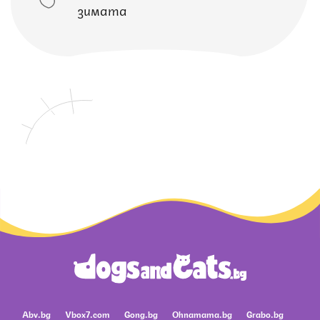
зимата
Abv.bg
Vbox7.com
Gong.bg
Ohnamama.bg
Grabo.bg