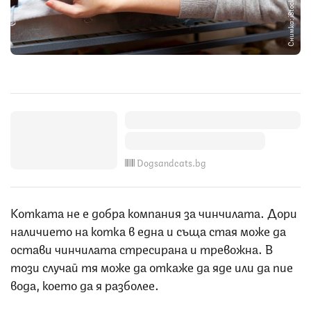
Снимка: iStock
Dogsandcats.bg
Котката не е добра компания за чинчилата. Дори
наличието на котка в една и съща стая може да
остави чинчилата стресирана и тревожна. В
този случай тя може да откаже да яде или да пие
вода, което да я разболее.