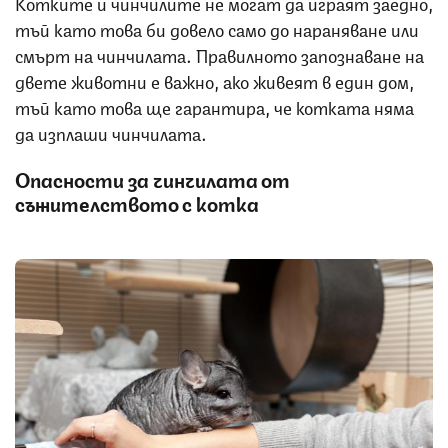
Котките и чинчилите не могат да играят заедно,
тъй като това би довело само до нараняване или
смърт на чинчилата. Правилното запознаване на
двете животни е важно, ако живеят в един дом,
тъй като това ще гарантира, че котката няма
да изплаши чинчилата.
Опасности за чинчилата от
съжителството с котка