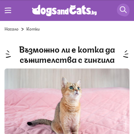
Начало
Котки
Възможно ли е котка да
съжителства с чинчила
Снимка: iStock