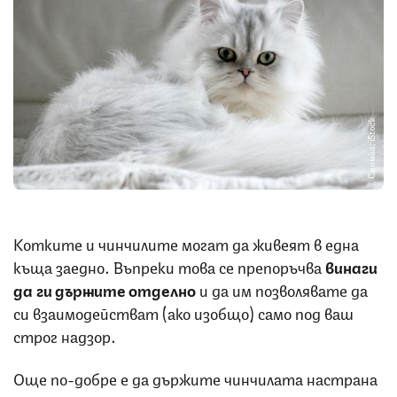
Снимка: iStock
Котките и чинчилите могат да живеят в една
къща заедно. Въпреки това се препоръчва
винаги
да ги държите отделно
и да им позволявате да
си взаимодействат (ако изобщо) само под ваш
строг надзор.
Още по-добре е да държите чинчилата настрана