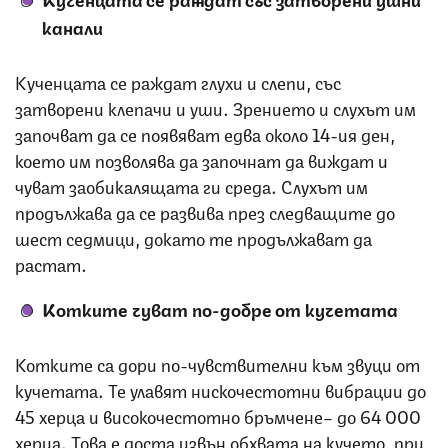
канали
Кученцата се раждат глухи и слепи, със
затворени клепачи и уши. Зрението и слухът им
започват да се появяват едва около 14-ия ден,
което им позволява да започнат да виждат и
чуват заобикалящата ги среда. Слухът им
продължава да се развива през следващите до
шест седмици, докато те продължават да
растат.
Котките чуват по-добре от кучетата
Котките са дори по-чувствителни към звуци от
кучетата. Те улавят нискочестотни вибрации до
45 херца и високочестотно бръмчене– до 64 000
херца. Това е доста извън обхвата на кучето, при