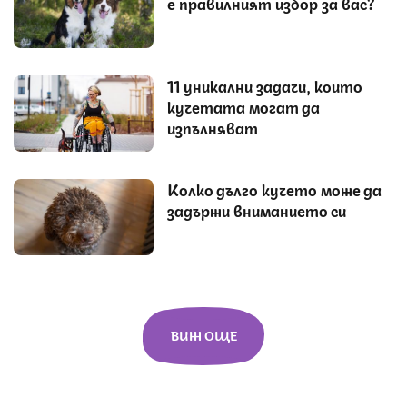
е правилният избор за вас?
11 уникални задачи, които
кучетата могат да
изпълняват
Колко дълго кучето може да
задържи вниманието си
ВИЖ ОЩЕ