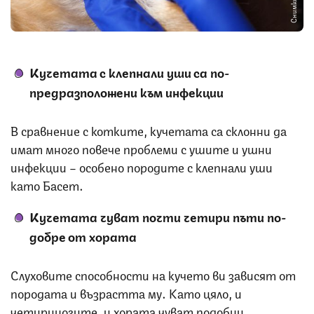
Кучетата с клепнали уши са по-
предразположени към инфекции
В сравнение с котките, кучетата са склонни да
имат много повече проблеми с ушите и ушни
инфекции – особено породите с клепнали уши
като Басет.
Кучетата чуват почти четири пъти по-
добре от хората
Слуховите способности на кучето ви зависят от
породата и възрастта му. Като цяло, и
четириногите, и хората чуват подобни