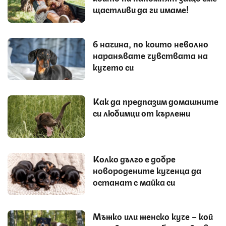
щастливи да ги имаме!
6 начина, по които неволно
наранявате чувствата на
кучето си
Как да предпазим домашните
си любимци от кърлежи
Колко дълго е добре
новородените кученца да
останат с майка си
Мъжко или женско куче – кой