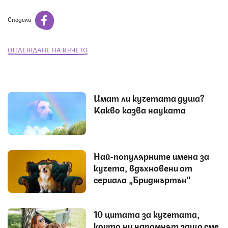
Сподели
ОТГЛЕЖДАНЕ НА КУЧЕТО
Имат ли кучетата душа?
Какво казва науката
Най-популярните имена за
кучета, вдъхновени от
сериала „Бриджъртън“
10 цитата за кучетата,
които ни напомнят защо сме