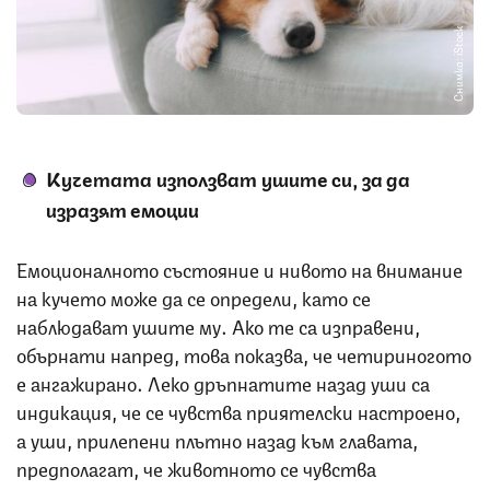
Снимка: iStock
Кучетата използват ушите си, за да
изразят емоции
Емоционалното състояние и нивото на внимание
на кучето може да се определи, като се
наблюдават ушите му. Ако те са изправени,
обърнати напред, това показва, че четириногото
е ангажирано. Леко дръпнатите назад уши са
индикация, че се чувства приятелски настроено,
а уши, прилепени плътно назад към главата,
предполагат, че животното се чувства