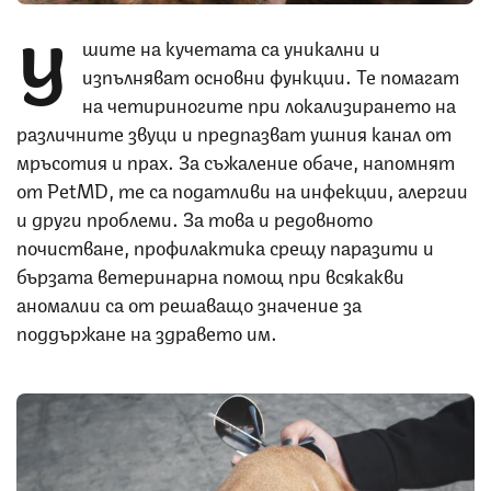
У
шите на кучетата са уникални и
изпълняват основни функции. Те помагат
на четириногите при локализирането на
различните звуци и предпазват ушния канал от
мръсотия и прах. За съжаление обаче, напомнят
от PetMD, те са податливи на инфекции, алергии
и други проблеми. За това и редовното
почистване, профилактика срещу паразити и
бързата ветеринарна помощ при всякакви
аномалии са от решаващо значение за
поддържане на здравето им.