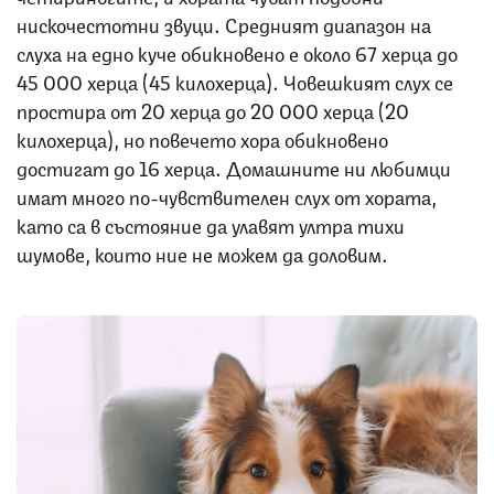
нискочестотни звуци. Средният диапазон на
слуха на едно куче обикновено е около 67 херца до
45 000 херца (45 килохерца). Човешкият слух се
простира от 20 херца до 20 000 херца (20
килохерца), но повечето хора обикновено
достигат до 16 херца. Домашните ни любимци
имат много по-чувствителен слух от хората,
като са в състояние да улавят ултра тихи
шумове, които ние не можем да доловим.