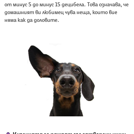
от минус 5 до минус 15 децибела. Това означава, че
домашният ви любимец чува неща, които вие
няма как да доловите.
Снимка: iStock
Кученцата се раждат със затворени ушни