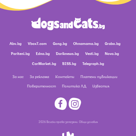
Abv.bg
Vbox7.com
Gong.bg
Ohnamama.bg
Grabo.bg
Pariteni.bg
Edna.bg
Dariknews.bg
Vesti.bg
Nova.bg
CarMarket.bg
BISS.bg
Telegraph.bg
За нас
За реклама
Контакти
Платени публикации
Поверителност
Политика ЛД
Известия
2026 Всички права запазени.
Общи условия