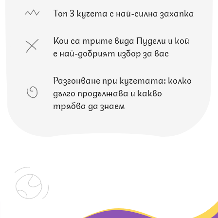
Топ 3 кучета с най-силна захапка
Кои са трите вида Пудели и кой
е най-добрият избор за вас
Разгонване при кучетата: колко
дълго продължава и какво
трябва да знаем