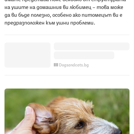
на ушите на домашния ви любимец – това може
да ви бъде полезно, особено ако питомецът ви е
предразположен към ушни проблеми.
Dogsandcats.bg