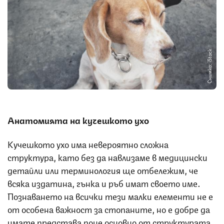
Снимка: iStock
Анатомията на кучешкото ухо
Кучешкото ухо има невероятно сложна
структура, като без да навлизаме в медицински
детайли или терминология ще отбележим, че
всяка издатина, гънка и ръб имат своето име.
Познаването на всички тези малки елементи не е
от особена важност за стопаните, но е добре да
имате представа поне основно от структурата