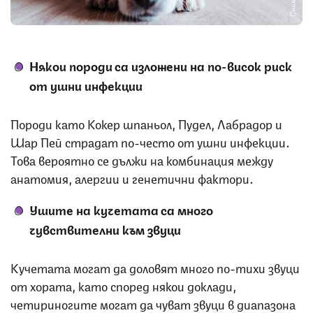
Някои породи са изложени на по-висок риск
от ушни инфекции
Породи като Кокер шпаньол, Пудел, Лабрадор и
Шар Пей страдат по-често от ушни инфекции.
Това вероятно се дължи на комбинация между
анатомия, алергии и генетични фактори.
Ушите на кучетата са много
чувствителни към звуци
Кучетата могат да доловят много по-тихи звуци
от хората, като според някои доклади,
четириногите могат да чуват звуци в диапазона