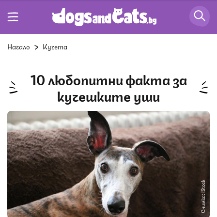
Начало
Кучета
10 любопитни факта за
кучешките уши
Снимка: iStock