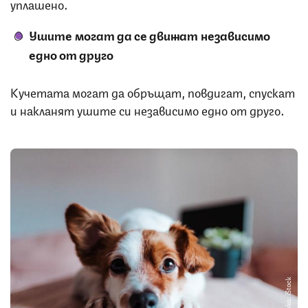
уплашено.
Ушите могат да се движат независимо
едно от друго
Кучетата могат да обръщат, повдигат, спускат
и накланят ушите си независимо едно от друго.
Снимка: iStock