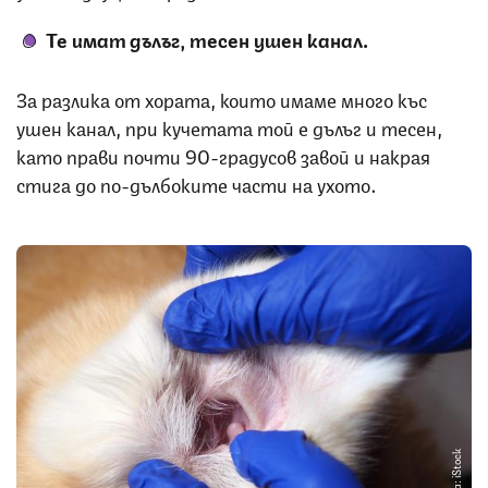
Те имат дълъг, тесен ушен канал.
За разлика от хората, които имаме много къс
ушен канал, при кучетата той е дълъг и тесен,
като прави почти 90-градусов завой и накрая
стига до по-дълбоките части на ухото.
Снимка: iStock