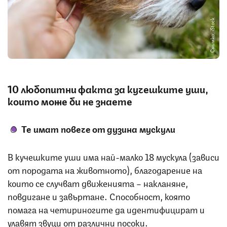
Снимка: iStock
10 любопитни факта за кучешките уши,
които може би не знаете
Те имат повече от дузина мускули
В кучешките уши има най-малко 18 мускула (зависи
от породата на животното), благодарение на
които се случват движенията – накланяне,
повдигане и завъртане. Способност, която
помага на четириногите да идентифицират и
улавят звуци от различни посоки.