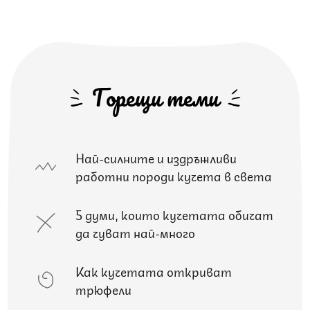
Горещи теми
Най-силните и издръжливи
работни породи кучета в света
5 думи, които кучетата обичат
да чуват най-много
Как кучетата откриват
трюфели