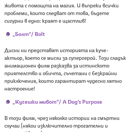
живота с помощта на магия. И въпреки всички
проблеми, които следват от това, бъдете
сигурни в едно: краят е щастлив!
„Болт“/
Bolt
Дисни ни представят историята на куче-
актьор, което се мисли за супергерой. Този сладък
анимационен филм разказва за истинското
приятелство и обичта, съчетани с безкрайни
приключения, които гарантират чудесно лятно
настроение!
„Кучешки живот“/
A Dog's Purpose
В този филм, чрез няколко истории на смъртни
случаи (някои изключително трогателни и