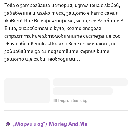
Това е затрогваща история, изпълнена с любов,
забавление и малко тъга, защото е като самия
живот! Ние ви гарантираме, че ще се влюбите в
Енцо, очарователно куче, което споделя
страстта към автомобилните състезания със
своя собственик. И както вече споменахме, не
забравяйте да си подготвите кърпичките,
защото ще са ви необходими...
Dogsandcats.bg
„Марли и аз“/ Marley And Me