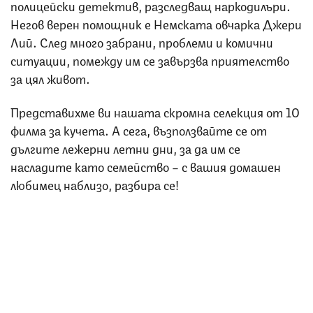
полицейски детектив, разследващ наркодилъри.
Негов верен помощник е Немската овчарка Джери
Лий. След много забрани, проблеми и комични
ситуации, помежду им се завързва приятелство
за цял живот.
Представихме ви нашата скромна селекция от 10
филма за кучета. А сега, възползвайте се от
дългите лежерни летни дни, за да им се
насладите като семейство – с вашия домашен
любимец наблизо, разбира се!