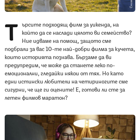
Т
ърсите подходящ филм за уикенда, на
който да се наслади цялото ви семейство?
Ние идваме на помощ, защото сме
подбрали за вас 10-те най-добри филма за кучета,
които историята познава. Бързаме да ви
предупредим, че може да станете леко по-
емоционални, гледайки някои от тях. Но като
едни истински любители на четириногите сме
сигурни, че ще ги оцените! Е, готови ли сте за
летен филмов маратон?