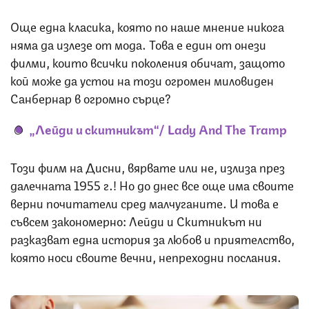
Още една класика, която по наше мнение никога
няма да излезе от мода. Това е един от онези
филми, които всички поколения обичат, защото
кой може да устои на този огромен миловиден
Санбернар в огромно сърце?
„Лейди и скитникът“/
Lady And The Tramp
Този филм на Дисни, вярвате или не, излиза през
далечната 1955 г.! Но до днес все още има своите
верни почитатели сред малчуганите. И това е
съвсем закономерно: Лейди и Скитникът ни
разказват една история за любов и приятелство,
която носи своите вечни, непреходни послания.