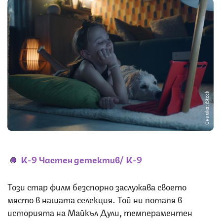
Снимка: iStock
К-9 Частен детектив/
K-9
Този стар филм безспорно заслужава своето
място в нашата селекция. Той ни потапя в
историята на Майкъл Дули, темпераментен