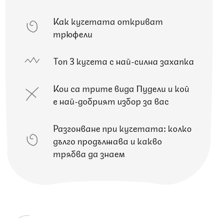
Как кучетата откриват
трюфели
Топ 3 кучета с най-силна захапка
Кои са трите вида Пудели и кой
е най-добрият избор за вас
Разгонване при кучетата: колко
дълго продължава и какво
трябва да знаем