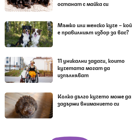
останат с майка си
Мъжко или женско куче – кой
е правилният избор за вас?
11 уникални задачи, които
кучетата могат да
изпълняват
Колко дълго кучето може да
задържи вниманието си