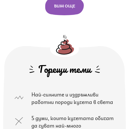
ВИЖ ОЩЕ
Горещи теми
Най-силните и издръжливи
работни породи кучета в света
5 думи, които кучетата обичат
да чуват най-много