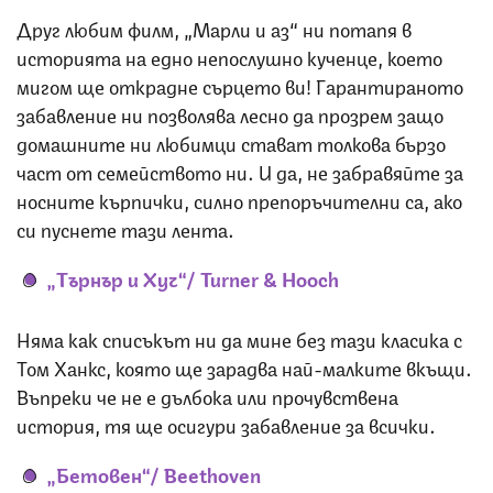
Друг любим филм, „Марли и аз“ ни потапя в
историята на едно непослушно кученце, което
мигом ще открадне сърцето ви! Гарантираното
забавление ни позволява лесно да прозрем защо
домашните ни любимци стават толкова бързо
част от семейството ни. И да, не забравяйте за
носните кърпички, силно препоръчителни са, ако
си пуснете тази лента.
„Търнър и Хуч“/ Turner & Hooch
Няма как списъкът ни да мине без тази класика с
Том Ханкс, която ще зарадва най-малките вкъщи.
Въпреки че не е дълбока или прочувствена
история, тя ще осигури забавление за всички.
„Бетовен“/
Beethoven