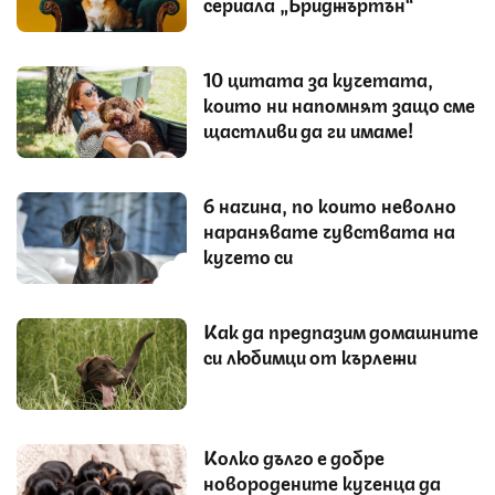
сериала „Бриджъртън“
10 цитата за кучетата,
които ни напомнят защо сме
щастливи да ги имаме!
6 начина, по които неволно
наранявате чувствата на
кучето си
Как да предпазим домашните
си любимци от кърлежи
Колко дълго е добре
новородените кученца да