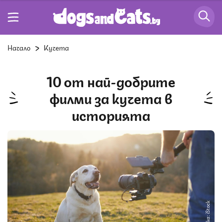
Начало
Кучета
10 от най-добрите
филми за кучета в
историята
Снимка: iStock