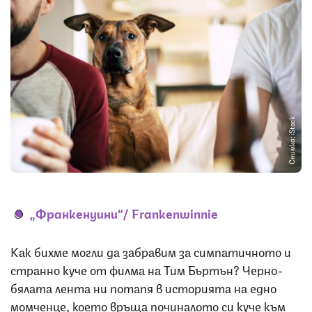
Снимка: iStock
„Франкенуини“/
Frankenwinnie
Как бихме могли да забравим за симпатичното и
странно куче от филма на Тим Бъртън? Черно-
бялата лента ни потапя в историята на едно
момченце, което връща починалото си куче към