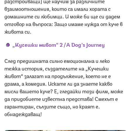
разстройващи) ще научим за различните
взаимоотношения, които са имали хората с
домашните си любимци. И може би ще си дадем
отговор на въпроса: Защо имаме нужда от куче в
живота си.
„Кучешки живот“ 2 /A Dog’s Journey
След предишната силно емоционална и леко
тежка история, създателите на „Кучешки
живот“ залагат на продължение, което не е
драма, а комедия. Искате ли да знаете какво
мисли вашето куче? Е, гледайки този филм, може
да придобиете известна представа! Смехът е
гарантиран, сълзите също, но краят е…
обнадеждаващ!