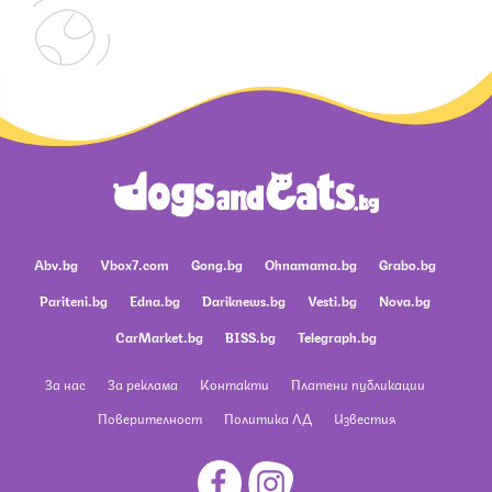
Abv.bg
Vbox7.com
Gong.bg
Ohnamama.bg
Grabo.bg
Pariteni.bg
Edna.bg
Dariknews.bg
Vesti.bg
Nova.bg
CarMarket.bg
BISS.bg
Telegraph.bg
За нас
За реклама
Контакти
Платени публикации
Поверителност
Политика ЛД
Известия