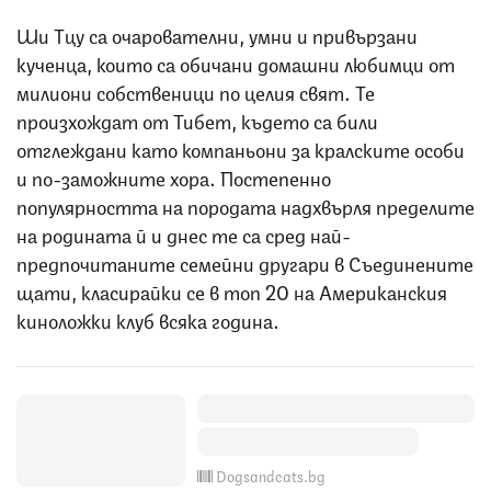
Ши Тцу са очарователни, умни и привързани
кученца, които са обичани домашни любимци от
милиони собственици по целия свят. Те
произхождат от Тибет, където са били
отглеждани като компаньони за кралските особи
и по-заможните хора. Постепенно
популярността на породата надхвърля пределите
на родината й и днес те са сред най-
предпочитаните семейни другари в Съединените
щати, класирайки се в топ 20 на Американския
киноложки клуб всяка година.
Dogsandcats.bg