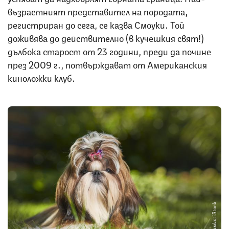
възрастният представител на породата,
регистриран до сега, се казва Смоуки. Той
доживява до действително (в кучешкия свят!)
дълбока старост от 23 години, преди да почине
през 2009 г., потвърждават от Американския
киноложки клуб.
Снимка: iStock