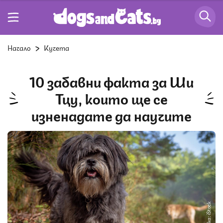
Начало
Кучета
10 забавни факта за Ши
Тцу, които ще се
изненадате да научите
Снимка: iStock