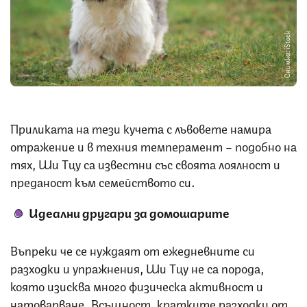
Снимка: iStock
Приликата на тези кучета с лъвовете намира
отражение и в техния темперамент – подобно на
тях, Ши Тцу са известни със своята лоялност и
преданост към семейството си.
Идеални другари за домошарите
Въпреки че се нуждаят от ежедневните си
разходки и упражнения, Ши Тцу не са порода,
която изисква много физическа активност и
натоварване. Всъщност, кратките разходки от