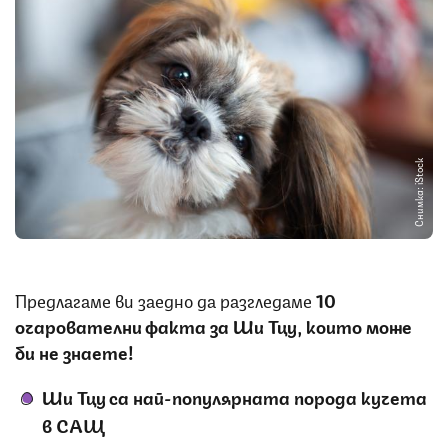
Снимка: iStock
Предлагаме ви заедно да разгледаме
10
очарователни факта за Ши Тцу, които може
би не знаете!
Ши Тцу са най-популярната порода кучета
в САЩ