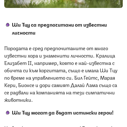
Ши Тцу са предпочитани от известни
личности
Породата е сред предпочитаните от много
известни хора и знаменити личности. Кралица
Елизабет II, например, която е най-известна с
обичта си към коргитата, също е имала Ши Тцу
по време на управлението си. Бил Гейтс, Марая
Кери, Бионсе и дори самият Далай Лама също са
се радвали на компанията на тези симпатични
животники.
Ши Тцу могат да бъдат истински герои!