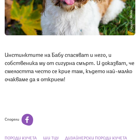
Снимка: iStock
Инстинктите на Бабу спасяват и него, и
собственика му от сигурна смърт. И доказват, че
смелостта често се крие там, където най-малко
очакваме да я открием!
Сподели
ПОРОДИ КУЧЕТА
ШИ ТЦУ
ДИЗАЙНЕРСКИ ПОРОДИ КУЧЕТА