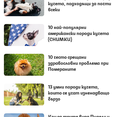
кучета, подходящи за почти
всеки
10 най-популярни
американски породи кучета
(СНИМКИ)
10 често срещани
здравословни проблема при
Помераните
13 умни породи кучета,
които се учат изненадващо
бързо
Кои са трите вида Пудели и