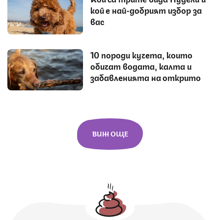
кой е най-добрият избор за
вас
10 породи кучета, които
обичат водата, калта и
забавленията на открито
ВИЖ ОЩЕ