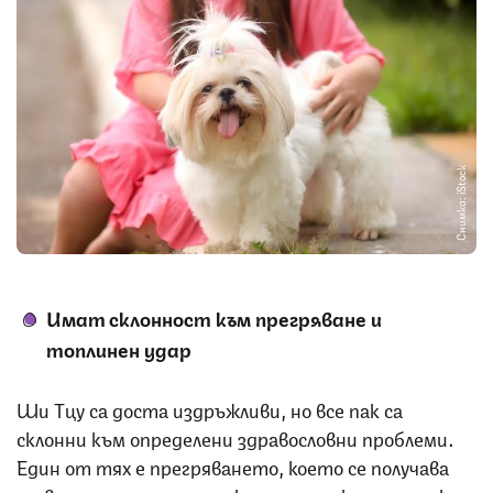
Снимка: iStock
Имат склонност към прегряване и
топлинен удар
Ши Тцу са доста издръжливи, но все пак са
склонни към определени здравословни проблеми.
Един от тях е прегряването, което се получава