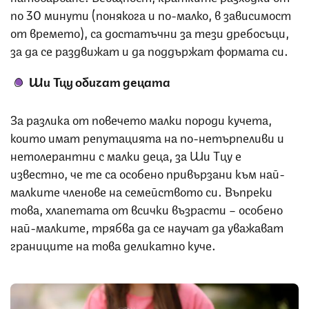
по 30 минути (понякога и по-малко, в зависимост
от времето), са достатъчни за тези дребосъци,
за да се раздвижат и да поддържат формата си.
Ши Тцу обичат децата
За разлика от повечето малки породи кучета,
които имат репутацията на по-нетърпеливи и
нетолерантни с малки деца, за Ши Тцу е
известно, че те са особено привързани към най-
малките членове на семейството си. Въпреки
това, хлапетата от всички възрасти – особено
най-малките, трябва да се научат да уважават
границите на това деликатно куче.