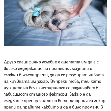
Снимка: iStock
Друго специфично условие е диетата им да е с
високо съдържание на протеини, мазнини и
сложни въглехидрати, за да се регулират нивата
на кръвната им захар. Въпреки това, тъй като
нуждите на всяко четириного се различават в
зависимост от много фактори, важно е да
следвате препоръките на ветеринарния си лекар,
преди да правите каквито и да е било промени в