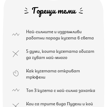
Горещи теми
Най-силните и издръжливи
работни породи кучета в света
5 думи, които кучетата обичат
да чуват най-много
Как кучетата откриват
трюфели
Топ 3 кучета с най-силна захапка
Кои са трите вида Пудели и кой