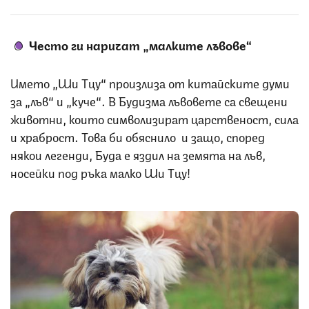
Често ги наричат „малките лъвове“
Името „Ши Тцу“ произлиза от китайските думи
за „лъв“ и „куче“. В Будизма лъвовете са свещени
животни, които символизират царственост, сила
и храброст. Това би обяснило и защо, според
някои легенди, Буда е яздил на земята на лъв,
носейки под ръка малко Ши Тцу!