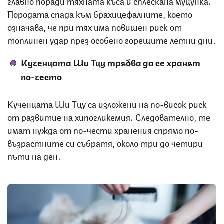
главно поради тяхната къса и сплескана муцунка.
Породата спада към брахицефалните, което
означава, че при тях има повишен риск от
топлинен удар през особено горещите летни дни.
Кученцата Ши Тцу трябва да се хранят
по-често
Кученцата Ши Тцу са изложени на по-висок риск
от развитие на хипогликемия. Следователно, те
имат нужда от по-чести хранения спрямо по-
възрастните си събратя, около три до четири
пъти на ден.