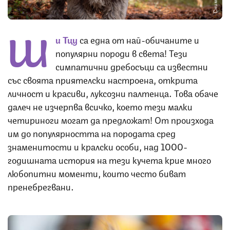
Ш
и Тцу
са една от най-обичаните и
популярни породи в света! Тези
симпатични дребосъци са известни
със своята приятелски настроена, открита
личност и красиви, луксозни палтенца. Това обаче
далеч не изчерпва всичко, което тези малки
четириноги могат да предложат! От произхода
им до популярността на породата сред
знаменитости и кралски особи, над 1000-
годишната история на тези кучета крие много
любопитни моменти, които често биват
пренебрегвани.