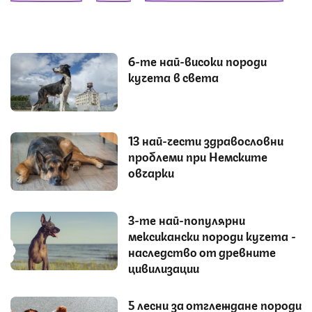
6-те най-високи породи
кучета в света
13 най-чести здравословни
проблеми при Немските
овчарки
3-те най-популярни
мексикански породи кучета -
наследство от древните
цивилизации
5 лесни за отглеждане породи