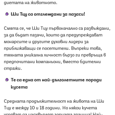
диетата на животното.
Ши Тцу са отглеждани за пазачи!
Смята се, че Ши Тцу първоначално са развъждани,
за да бъдат пазачи, които да предупреждават
монарсите и другите духовни лидери за
приближаващи се посетители. Въпреки това,
тяхната уникална личност бързо ги превръща в
предпочитани компаньони, вместо бдителни
стражи.
Те са една от най-дълголетните породи
кучета
Средната продължителност на живота на Ши
Тцу е между 10 и 18 години. Но някои кучета
успяват да надхвърлят горната граница! Най-