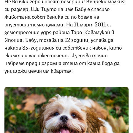
Не всички герои носят пелерини! Въпреки малкия
си размер, Ши Тцуто на име Бабу е спасило
живота на собственика си по време на
опустошително цунами. На 11 март 2011 г.
земетресение удря района Таро-Кавамукай в
Япония. Бабу, тогава на 12 години, успява да
накара 83-годишния си собственик навън, като
скимти и лае ожесточено. И успява точно
навреме преди огромна стена от кална вода да
унищожи целия им квартал!