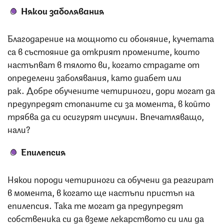
Някои з
аболявания
Благодарение на мощното си обоняние, кучетата
са в състояние да открият промените, които
настъпват в тялото ви, когато страдате от
определени заболявания, като диабет или
рак. Добре обучените четириноги, дори могат да
предупредят стопаните си за момента, в който
трябва да си осигурят инсулин. Впечатляващо,
нали?
Епилепсия
Някои породи четириноги са обучени да реагират
в момента, в когато ще настъпи пристъп на
епилепсия. Така те могат да предупредят
собственика си да вземе лекарството си или да