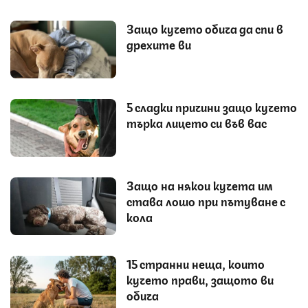
Защо кучето обича да спи в
дрехите ви
5 сладки причини защо кучето
търка лицето си във вас
Защо на някои кучета им
става лошо при пътуване с
кола
15 странни неща, които
кучето прави, защото ви
обича