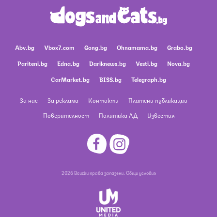
Abv.bg
Vbox7.com
Gong.bg
Ohnamama.bg
Grabo.bg
Pariteni.bg
Edna.bg
Dariknews.bg
Vesti.bg
Nova.bg
CarMarket.bg
BISS.bg
Telegraph.bg
За нас
За реклама
Контакти
Платени публикации
Поверителност
Политика ЛД
Известия
2026 Всички права запазени.
Общи условия