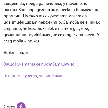
същества, преди да починем, у тялото ни
настъпват определени химически и биологични
промени. Именно тях кучетата могат да
идентифицират перфектно. За това не е никак
странно, че когато човек е на път да умре,
домашният му любимец не се отделя от него. А
след това – тъжи.
Вижте още:
Защо кучетата се прозяват шумно
Усеща ли кучето, че сме болни
Сподели