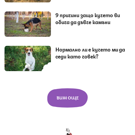
9 причини защо кучето ви
обича да дъвче камъни
Нормално ли е кучето ми да
седи като човек?
ВИЖ ОЩЕ