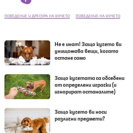
ПОВЕДЕНИЕ И ДРЕСУРА НА КУЧЕТО
ПОВЕДЕНИЕ НА КУЧЕТО
Не е инат! Защо кучето ви
унищожава вещи, когато
остане само
Защо кучетата са обсебени
от определени играчки (и
игнорират останалите)
Защо кучето ви носи
различни предмети?