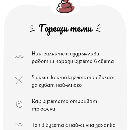
Горещи теми
Най-силните и издръжливи
работни породи кучета в света
5 думи, които кучетата обичат
да чуват най-много
Как кучетата откриват
трюфели
Топ 3 кучета с най-силна захапка