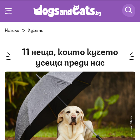
Начало
Кучета
11 неща, които кучето
усеща преди нас
Снимка: iStock