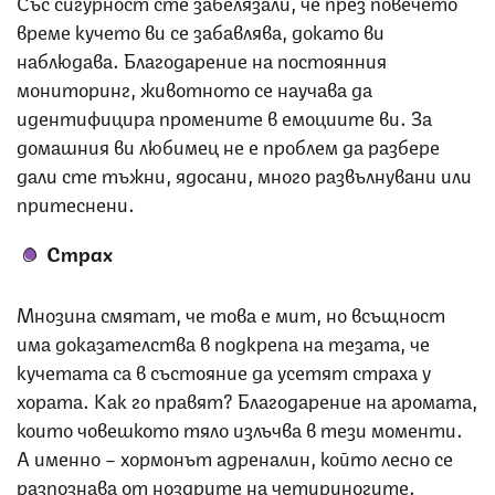
Със сигурност сте забелязали, че през повечето
време кучето ви се забавлява, докато ви
наблюдава. Благодарение на постоянния
мониторинг, животното се научава да
идентифицира промените в емоциите ви. За
домашния ви любимец не е проблем да разбере
дали сте тъжни, ядосани, много развълнувани или
притеснени.
Страх
Мнозина смятат, че това е мит, но всъщност
има доказателства в подкрепа на тезата, че
кучетата са в състояние да усетят страха у
хората. Как го правят? Благодарение на аромата,
които човешкото тяло излъчва в тези моменти.
А именно – хормонът адреналин, който лесно се
разпознава от ноздрите на четириногите.