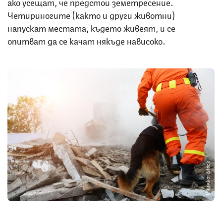
ако усещат, че предстои земетресение.
Четириногите (както и други животни)
напускат местата, където живеят, и се
опитват да се качат някъде нависоко.
Снимка: iStock