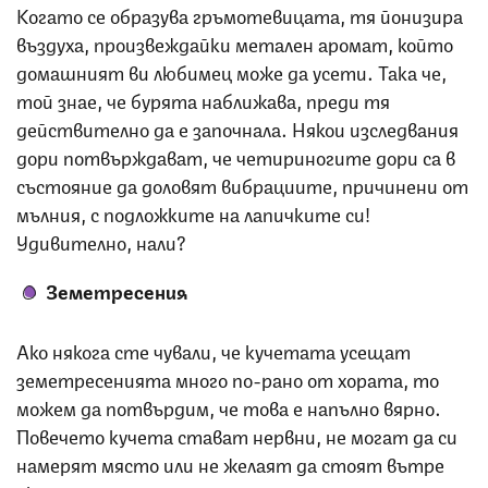
Когато се образува гръмотевицата, тя йонизира
въздуха, произвеждайки метален аромат, който
домашният ви любимец може да усети. Така че,
той знае, че бурята наближава, преди тя
действително да е започнала. Някои изследвания
дори потвърждават, че четириногите дори са в
състояние да доловят вибрациите, причинени от
мълния, с подложките на лапичките си!
Удивително, нали?
Земетресения
Ако някога сте чували, че кучетата усещат
земетресенията много по-рано от хората, то
можем да потвърдим, че това е напълно вярно.
Повечето кучета стават нервни, не могат да си
намерят място или не желаят да стоят вътре