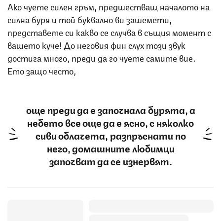
Ако чуете силен гръм, предшестващ началото на
силна буря и той буквално ви зашемети,
представете си какво се случва в същия момент с
вашето куче! До неговия фин слух този звук
достига много, преди да го чуете самите вие.
Ето защо често,
още преди да е започнала бурята, а
небето все още да е ясно, с няколко
сиви облачета, разпръснати по
него, домашните любимци
започват да се изнервят.