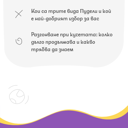
Кои са трите вида Пудели и кой
е най-добрият избор за вас
Разгонване при кучетата: колко
дълго продължава и какво
трябва да знаем