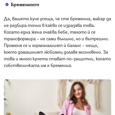
Бременност
Да, вашето куче усеща, че сте бременна, макар да
не разбира точно в какво се изразява това.
Когато една жена очаква бебе, тялото й се
трансформира – не сами външно, но и вътрешно.
Променя се и хормоналният й баланс – нещо,
което домашният любимец долавя мигновено. За
това и много кучета стават по-защитни, когато
собственичката им е бременна.