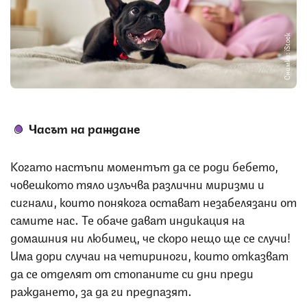
Снимка: iStock
Часът на раждане
Когато настъпи моментът да се роди бебето,
човешкото тяло излъчва различни миризми и
сигнали, които понякога остават незабелязани от
самите нас. Те обаче дават индикация на
домашния ни любимец, че скоро нещо ще се случи!
Има дори случаи на четириноги, които отказват
да се отделят от стопаните си дни преди
раждането, за да ги предпазят.