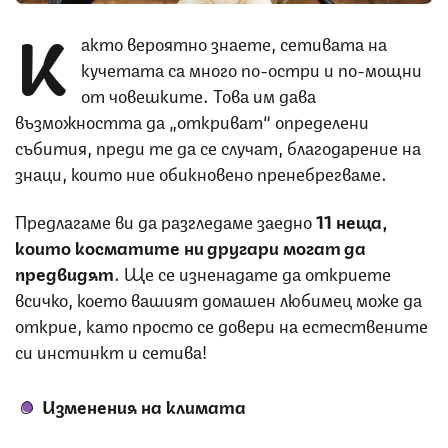
К
акто вероятно знаете, сетивата на
кучетата са много по-остри и по-мощни
от човешките. Това им дава
възможността да „откриват“ определени
събития, преди те да се случат, благодарение на
знаци, които ние обикновено пренебрегваме.
Предлагаме ви да разгледаме заедно
11 неща,
които косматите ни другари могат да
предвидят
. Ще се изненадате да откриете
всичко, което вашият домашен любимец може да
открие, като просто се довери на естествените
си инстинкт и сетива!
Изменения на климата