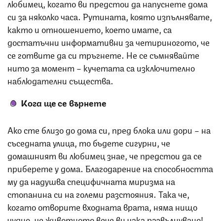
любимец, когато ви предстои да напуснете дома
си за няколко часа. Рутината, която изпълнявате,
както и отношението, което имате, са
достатъчни информативни за четириногото, че
се готвите да си тръгнете. Не се съмнявайте
нито за момент – кучетата са изключително
наблюдателни същества.
Кога ще се върнете
Ако сте близо до дома си, пред блока или дори – на
съседната улица, то бъдете сигурни, че
домашният ви любимец знае, че предстои да се
приберете у дома. Благодарение на способността
му да надушва специфичната миризма на
стопанина си на големи разстояния. Така че,
когато отворите входната врата, няма нищо
чудно, че животното вече ви чака развълнувано!