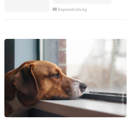
Dogsandcats.bg
Снимка: iStock