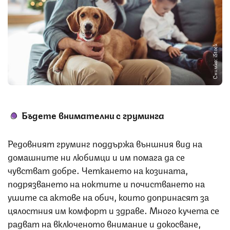
Снимка: iStock
Бъдете внимателни с груминга
Редовният груминг поддържа външния вид на
домашните ни любимци и им помага да се
чувстват добре. Четкането на козината,
подрязването на ноктите и почистването на
ушите са актове на обич, които допринасят за
цялостния им комфорт и здраве. Много кучета се
радват на включеното внимание и докосване,