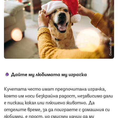
Снимка: iStock
Дайте му любимата му играчка
Кучетата често имат предпочитана играчка,
която им носи безкрайна радост, независимо дали
е пискащ кокал или плюшено животно. Да
отделите време, за да поиграете с домашния си
любимец, е прост, но смислен начин да му