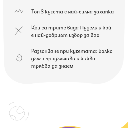
Топ 3 кучета с най-силна захапка
Кои са трите вида Пудели и кой
е най-добрият избор за вас
Разгонване при кучетата: колко
дълго продължава и какво
трябва да знаем