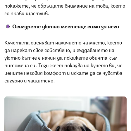
покажете, че обръщате внимание на това, което
го прави щастлив.
Осигурете уютно местенце само за него
Кучетата оценяват наличието на място, което
да нарекат свое собствено, и създаването на
уютно кътче е начин да покажете обичта към
питомеца си. Този жест показва на кучето ви, че
цените неговия комфорт и искате да се чувства
сигурно и защитено.