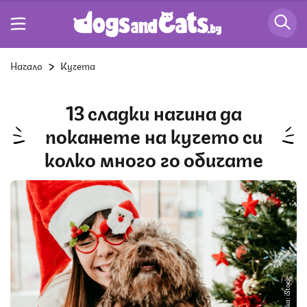
Начало
Кучета
13 сладки начина да
покажете на кучето си
колко много го обичате
Снимка: iStock