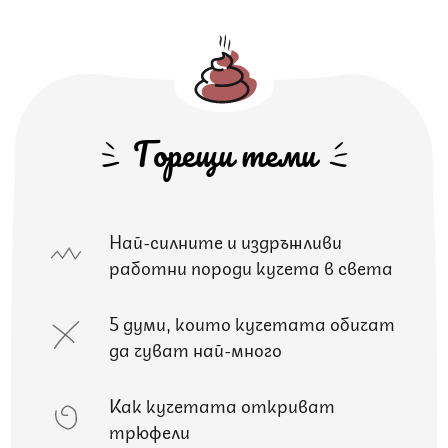
Горещи теми
Най-силните и издръжливи
работни породи кучета в света
5 думи, които кучетата обичат
да чуват най-много
Как кучетата откриват
трюфели