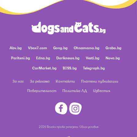
Abv.bg
Vbox7.com
Gong.bg
Ohnamama.bg
Grabo.bg
Pariteni.bg
Edna.bg
Dariknews.bg
Vesti.bg
Nova.bg
CarMarket.bg
BISS.bg
Telegraph.bg
За нас
За реклама
Контакти
Платени публикации
Поверителност
Политика ЛД
Известия
2026 Всички права запазени.
Общи условия