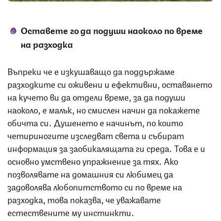
Оставете го да подуши наоколо по време
на разходка
Въпреки че е изкушаващо да поддържаме
разходките си оживени и ефективни, оставянето
на кучето ви да отдели време, за да подуши
наоколо, е малък, но смислен начин да покажете
обичта си. Душенето е начинът, по които
четириногите изследват света и събират
информация за заобикалящата ги среда. Това е и
основно умствено упражнение за тях. Ако
позволявате на домашния си любимец да
задоволява любопитството си по време на
разходка, това показва, че уважавате
естествените му инстинкти.