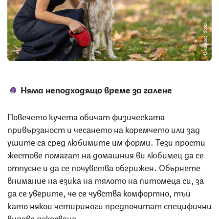
Снимка: iStock
Няма неподходящо време за галене
Повечето кучета обичат физическата
привързаност и чесането на коремчето или зад
ушите са сред любимите им форми. Тези прости
жестове помагат на домашния ви любимец да се
отпусне и да се почувства обгрижен. Обърнете
внимание на езика на тялото на питомеца си, за
да се уверите, че се чувства комфортно, тъй
като някои четириноги предпочитат специфични
видове докосване.