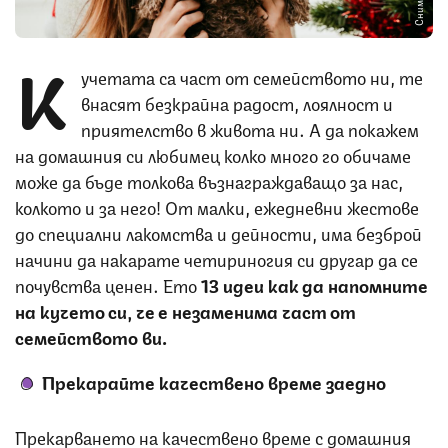
К
учетата са част от семейството ни, те
внасят безкрайна радост, лоялност и
приятелство в живота ни. А да покажем
на домашния си любимец колко много го обичаме
може да бъде толкова възнаграждаващо за нас,
колкото и за него! От малки, ежедневни жестове
до специални лакомства и дейности, има безброй
начини да накарате четириногия си другар да се
почувства ценен. Ето
13 идеи как да напомните
на кучето си, че е незаменима част от
семейството ви.
Прекарайте качествено време заедно
Прекарването на качествено време с домашния