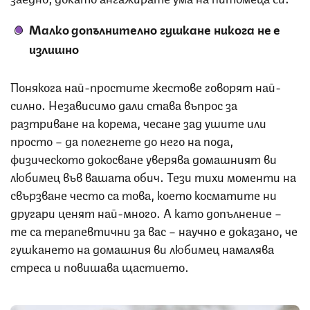
Малко допълнително гушкане никога не е
излишно
Понякога най-простите жестове говорят най-
силно. Независимо дали става въпрос за
разтриване на корема, чесане зад ушите или
просто – да полегнете до него на пода,
физическото докосване уверява домашният ви
любимец във вашата обич. Тези тихи моменти на
свързване често са това, което косматите ни
другари ценят най-много. А като допълнение –
те са терапевтични за вас – научно е доказано, че
гушкането на домашния ви любимец намалява
стреса и повишава щастието.