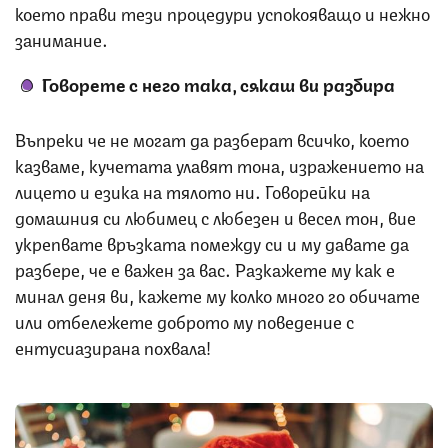
което прави тези процедури успокояващо и нежно
занимание.
Говорете с него така, сякаш ви разбира
Въпреки че не могат да разберат всичко, което
казваме, кучетата улавят тона, изражението на
лицето и езика на тялото ни. Говорейки на
домашния си любимец с любезен и весел тон, вие
укрепвате връзката помежду си и му давате да
разбере, че е важен за вас. Разкажете му как е
минал деня ви, кажете му колко много го обичате
или отбележете доброто му поведение с
ентусиазирана похвала!