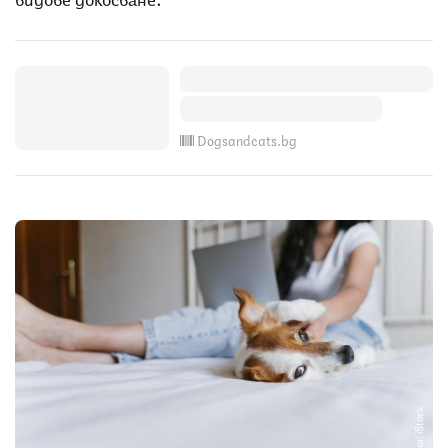
Dogsandcats.bg
Снимка: iStock