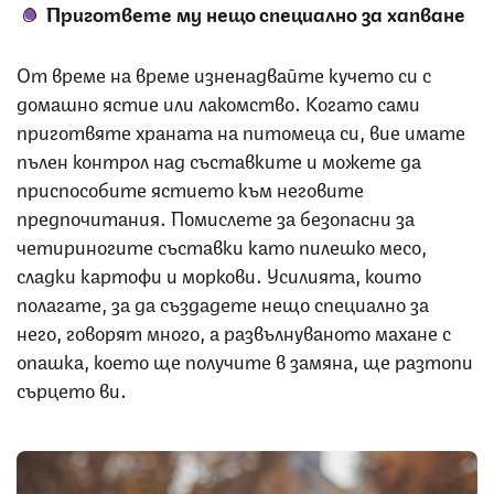
Пригответе му нещо специално за хапване
От време на време изненадвайте кучето си с
домашно ястие или лакомство. Когато сами
приготвяте храната на питомеца си, вие имате
пълен контрол над съставките и можете да
приспособите ястието към неговите
предпочитания. Помислете за безопасни за
четириногите съставки като пилешко месо,
сладки картофи и моркови. Усилията, които
полагате, за да създадете нещо специално за
него, говорят много, а развълнуваното махане с
опашка, което ще получите в замяна, ще разтопи
сърцето ви.