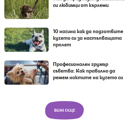
си любимци от кърлежи
10 начина как да подготвите
кучето си за настъпващата
пролет
Професионален грумър
съветва: Как правилно да
режем ноктите на кучето си
ВИЖ ОЩЕ