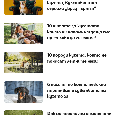
кучета, вдъхновени от
сериала „Бриджъртън“
10 цитата за кучетата,
които ни напомнят защо сме
щастливи да ги имаме!
10 породи кучета, които не
понасят летните жеги
6 начина, по които неволно
наранявате чувствата на
кучето си
Как да предпазим домашните