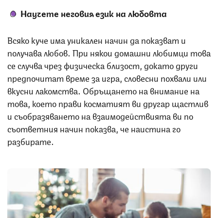
Научете неговия език на любовта
Всяко куче има уникален начин да показват и
получава любов. При някои домашни любимци това
се случва чрез физическа близост, докато други
предпочитат време за игра, словесни похвали или
вкусни лакомства. Обръщането на внимание на
това, което прави косматият ви другар щастлив
и съобразяването на взаимодействията ви по
съответния начин показва, че наистина го
разбирате.