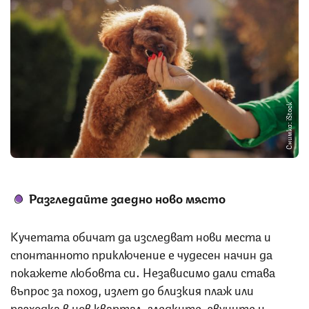
Снимка: iStock
Разгледайте заедно ново място
Кучетата обичат да изследват нови места и
спонтанното приключение е чудесен начин да
покажете любовта си. Независимо дали става
въпрос за поход, излет до близкия плаж или
разходка в нов квартал, гледките, звуците и