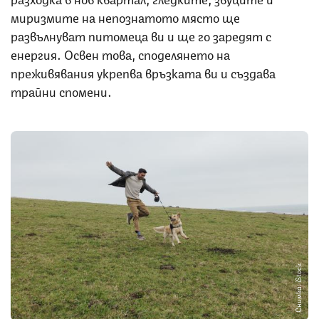
миризмите на непознатото място ще
развълнуват питомеца ви и ще го заредят с
енергия. Освен това, споделянето на
преживявания укрепва връзката ви и създава
трайни спомени.
Снимка: iStock