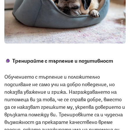
Снимка: iStock
Тренирайте с търпение и позитивност
Обучението с търпение и положително
подсилване не само учи на добро поведение, но
показва уважение и грижа. Награждаването на
питомеца ви за това, че се справя добре, вместо
да се наказват грешките му, укрепва доверието и
връзката помежду ви. Тренировките са и чудесна
възможност да прекарате качествено време
заедно, докато ангажирате ума на питомеца си.