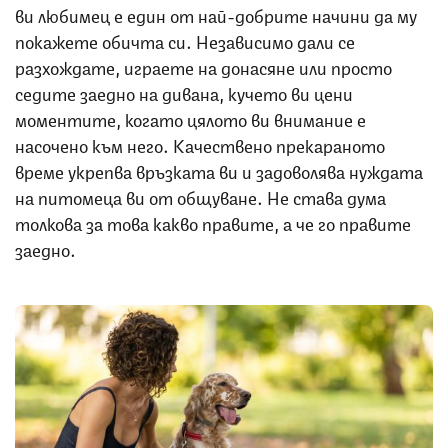
ви любимец е един от най-добрите начини да му
покажете обичта си. Независимо дали се
разхождате, играете на донасяне или просто
седите заедно на дивана, кучето ви цени
моментите, когато цялото ви внимание е
насочено към него. Качествено прекараното
време укрепва връзката ви и задоволява нуждата
на питомеца ви от общуване. Не става дума
толкова за това какво правите, а че го правите
заедно.