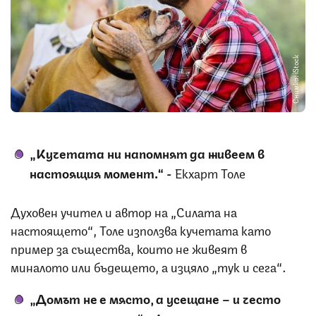
Снимка: iStock
„Кучетата ни напомнят да живеем в
настоящия момент.“
-
Екхарт Толе
Духовен учител и автор на „Силата на
настоящето“, Толе използва кучетата като
пример за същества, които не живеят в
миналото или бъдещето, а изцяло „тук и сега“.
„Домът не е място, а усещане – и често