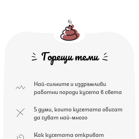
Горещи теми
Най-силните и издръжливи
работни породи кучета в света
5 думи, които кучетата обичат
да чуват най-много
Как кучетата откриват