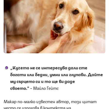
Снимка: iStock
„Кучето не се интересува дали сте
богати или бедни, умни или глупави. Дайте
му сърцето си и то ще ви даде
своето.“
-
Майло Гейтс
Макар по-малко известен автор, този цитат
често се използва в контекста на