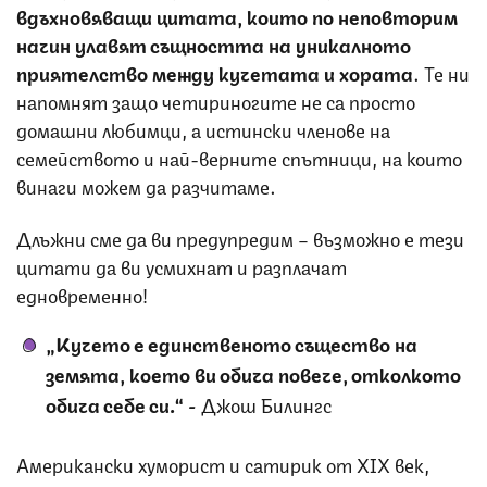
вдъхновяващи цитата, които по неповторим
начин улавят същността на уникалното
приятелство между кучетата и хората
. Те ни
напомнят защо четириногите не са просто
домашни любимци, а истински членове на
семейството и най-верните спътници, на които
винаги можем да разчитаме.
Длъжни сме да ви предупредим – възможно е тези
цитати да ви усмихнат и разплачат
едновременно!
„Кучето е единственото същество на
земята, което ви обича повече, отколкото
обича себе си.“ -
Джош Билингс
Американски хуморист и сатирик от XIX век,