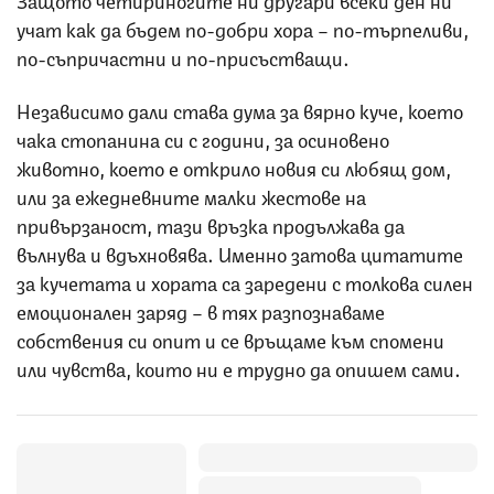
учат как да бъдем по-добри хора – по-търпеливи,
по-съпричастни и по-присъстващи.
Независимо дали става дума за вярно куче, което
чака стопанина си с години, за осиновено
животно, което е открило новия си любящ дом,
или за ежедневните малки жестове на
привързаност, тази връзка продължава да
вълнува и вдъхновява. Именно затова цитатите
за кучетата и хората са заредени с толкова силен
емоционален заряд – в тях разпознаваме
собствения си опит и се връщаме към спомени
или чувства, които ни е трудно да опишем сами.