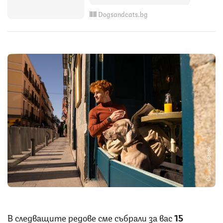
Dogsandcats.bg
Снимка: iStock
В следващите редове сме събрали за вас
15