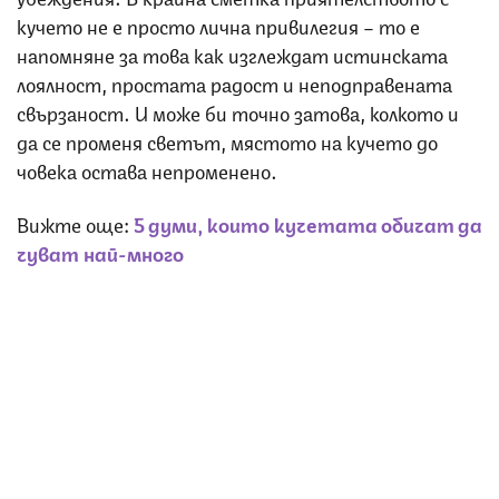
кучето не е просто лична привилегия – то е
напомняне за това как изглеждат истинската
лоялност, простата радост и неподправената
свързаност. И може би точно затова, колкото и
да се променя светът, мястото на кучето до
човека остава непроменено.
Вижте още:
5 думи, които кучетата обичат да
чуват най-много