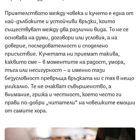
Приятелството между човека и кучето е една от
най-дълбоките и устойчиви връзки, които
съществуват между два различни вида. То не се
основава на думи, договори или условия, а на
доверие, последователност и споделено
присъствие. Кучетата ни приемат такива,
каквито сме – в моментите на радост, умора,
тъга или несигурност – и именно тази
безусловност превръща връзката ни с тях в нещо
уникално. Те не очакват съвършенство, а
внимание, грижа и честност, което често ги
прави по-добри „читатели“ на човешките емоции
от самите хора.