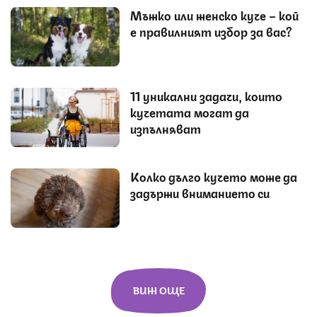
Мъжко или женско куче – кой
е правилният избор за вас?
11 уникални задачи, които
кучетата могат да
изпълняват
Колко дълго кучето може да
задържи вниманието си
ВИЖ ОЩЕ