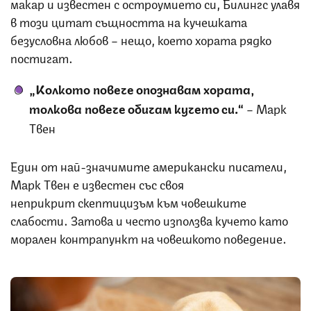
макар и известен с остроумието си, Билингс улавя
в този цитат същността на кучешката
безусловна любов – нещо, което хората рядко
постигат.
„Колкото повече опознавам хората,
толкова повече обичам кучето си.“
– Марк
Твен
Един от най-значимите американски писатели,
Марк Твен е известен със своя
неприкрит скептицизъм към човешките
слабости. Затова и често използва кучето като
морален контрапункт на човешкото поведение.