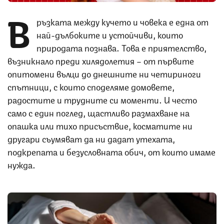
В
ръзката между кучето и човека е една от
най-дълбоките и устойчиви, които
природата познава. Това е приятелство,
възникнало преди хилядолетия – от първите
опитомени вълци до днешните ни четириноги
спътници, с които споделяме домовете,
радостите и трудните си моменти. И често
само с един поглед, щастливо размахване на
опашка или тихо присъствие, косматите ни
другари съумяват да ни дадат утехата,
подкрепата и безусловната обич, от които имаме
нужда.