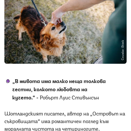
Снимка: iStock
„В живота има малко неща толкова
честни, колкото любовта на
кучето.“
-
Робърт Луис Стивънсън
Шотландският писател, автор на „Островът на
съкровищата“ има романтичен поглед към
моралната чистота на четириногите.