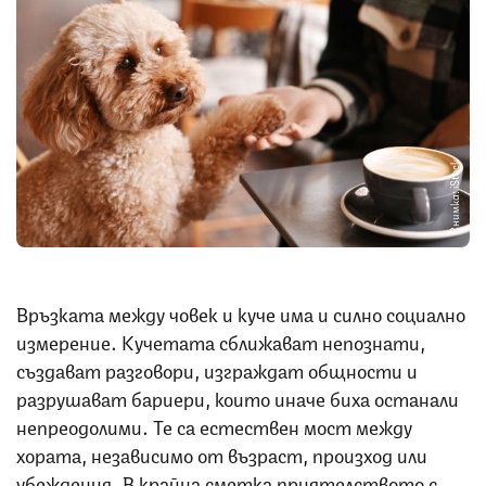
Снимка: iStock
Връзката между човек и куче има и силно социално
измерение. Кучетата сближават непознати,
създават разговори, изграждат общности и
разрушават бариери, които иначе биха останали
непреодолими. Те са естествен мост между
хората, независимо от възраст, произход или
убеждения. В крайна сметка приятелството с