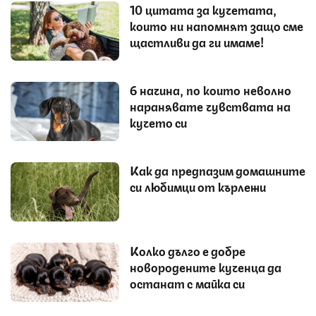
10 цитата за кучетата,
които ни напомнят защо сме
щастливи да ги имаме!
6 начина, по които неволно
наранявате чувствата на
кучето си
Как да предпазим домашните
си любимци от кърлежи
Колко дълго е добре
новородените кученца да
останат с майка си