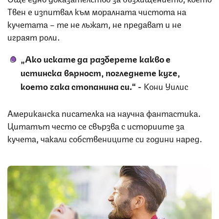
Твен е изпитвал към моралната чистота на
кучетата – те не лъжат, не предават и не
играят роли.
„Ако искате да разберете какво е
истинска вярност, погледнете куче,
което чака стопанина си.“
-
Кони Уилис
Американска писателка на научна фантастика.
Цитатът често се свързва с историите за
кучета, чакали собствениците си години наред.