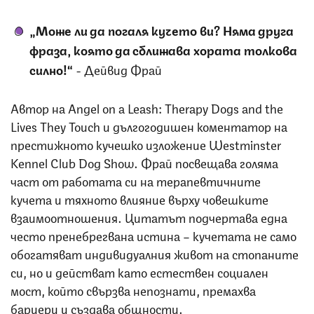
„Може ли да погаля кучето ви? Няма друга
фраза, която да сближава хората толкова
силно!“
- Дейвид Фрай
Автор на Angel on a Leash: Therapy Dogs and the
Lives They Touch и дългогодишен коментатор на
престижното кучешко изложение Westminster
Kennel Club Dog Show. Фрай посвещава голяма
част от работата си на терапевтичните
кучета и тяхното влияние върху човешките
взаимоотношения. Цитатът подчертава една
често пренебрегвана истина – кучетата не само
обогатяват индивидуалния живот на стопаните
си, но и действат като естествен социален
мост, който свързва непознати, премахва
бариери и създава общности.