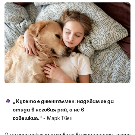
Снимка: iStock
„Кучето е джентълмен: надявам се да
отида в неговия рай, а не в
човешкия.“
- Марк Твен
Още едно доказателство за възхищението, което