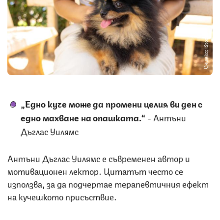
Снимка: iStock
„Едно куче може да промени целия ви ден с
едно махване на опашката.“
- Антъни
Дъглас Уилямс
Антъни Дъглас Уилямс е съвременен автор и
мотивационен лектор. Цитатът често се
използва, за да подчертае терапевтичния ефект
на кучешкото присъствие.