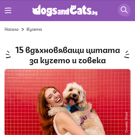
Начало
Кучета
15 вдъхновяващи цитата
за кучето и човека
Снимка: iStock