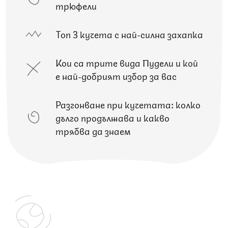
трюфели
Топ 3 кучета с най-силна захапка
Кои са трите вида Пудели и кой
е най-добрият избор за вас
Разгонване при кучетата: колко
дълго продължава и какво
трябва да знаем