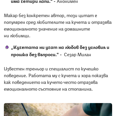
има четири лапи.“
-
Анонимен
Макар без конкретен автор, този цитат е
популярен сред любителите на кучета и отразява
емоционалното значение на домашните
ни любимци.
„Кучетата ни учат на любов без условия и
прошка без въпроси.“
-
Сезар Милан
Известен треньор и специалист по кучешко
поведение. Работата му с кучета и хора показва
как поведението на кучето често отразява
емоционалното състояние на стопанина.