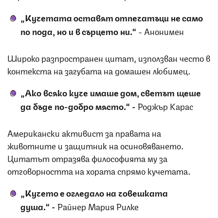
„Кучетата оставят отпечатъци не само
по пода, но и в сърцето
ни
.“
- Анонимен
Широко разпространен цитат, използван често в
контекста на загубата на домашен любимец.
„Ако всяко куче имаше дом, светът щеше
да бъде по-добро място.“ -
Роджър Карас
Американски активист за правата на
животните и защитник на осиновяването.
Цитатът отразява философията му за
отговорността на хората спрямо кучетата.
„Кучето е огледало на човешката
душа.“
-
Райнер Мария Рилке