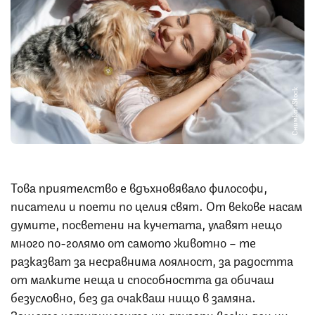
Снимка: iStock
Това приятелство е вдъхновявало философи,
писатели и поети по целия свят. От векове насам
думите, посветени на кучетата, улавят нещо
много по-голямо от самото животно – те
разказват за несравнима лоялност, за радостта
от малките неща и способността да обичаш
безусловно, без да очакваш нищо в замяна.
Защото четириногите ни другари всеки ден ни