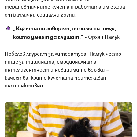
терапевтичните кучета и работата им с хора
от различни социални групи.
„Кучетата говорят, но само на тези,
които умеят да слушат.“
- Орхан Памук
Нобелов лауреат за литература. Памук често
пише за тишината, емоционалната
интелигентност и невидимите връзки –
качества, които кучетата притежават
инстинктивно.