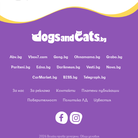
Abv.bg
Vbox7.com
Gong.bg
Ohnamama.bg
Grabo.bg
Pariteni.bg
Edna.bg
Dariknews.bg
Vesti.bg
Nova.bg
CarMarket.bg
BISS.bg
Telegraph.bg
За нас
За реклама
Контакти
Платени публикации
Поверителност
Политика ЛД
Известия
2026 Всички права запазени.
Общи условия