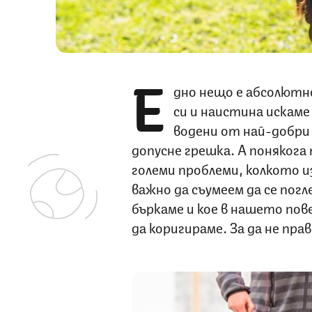
Е
дно нещо е абсолютн
си и наистина искаме
водени от най-добри н
допусне грешка. А понякога 
големи проблеми, колкото из
важно да съумеем да се погл
бъркаме и кое в нашето пов
да коригираме. За да не пр