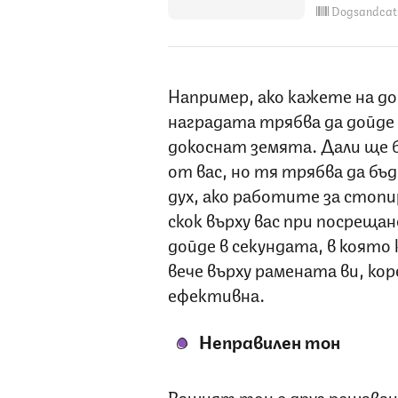
Dogsandcat
Например, ако кажете на до
наградата трябва да дойде
докоснат земята. Дали ще б
от вас, но тя трябва да бъ
дух, ако работите за стопи
скок върху вас при посрещан
дойде в секундата, в която
вече върху рамената ви, кор
ефективна.
Неправилен тон
Вашият тон е друг решава