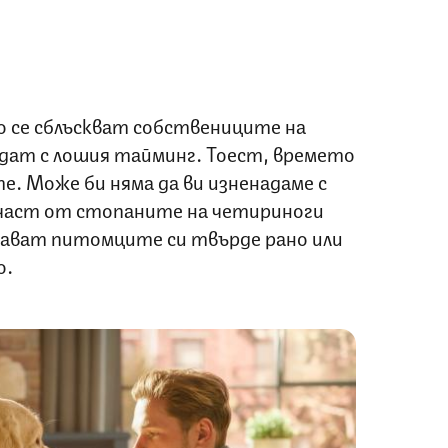
о се сблъскват собствениците на
адат с лошия тайминг. Тоест, времето
е. Може би няма да ви изненадаме с
 част от стопаните на четириноги
цават питомците си твърде рано или
о.