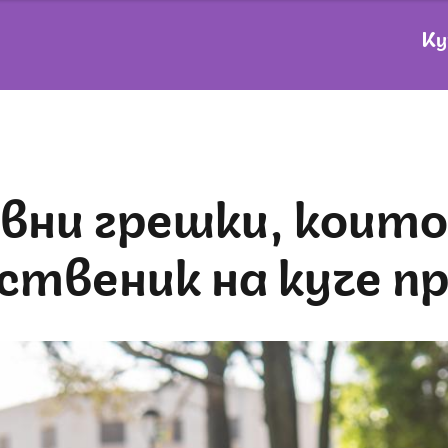
Ку
ственик на куче п