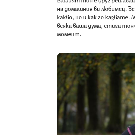
на домашния ви любимец. Вс
какво, но и как го казвате.
всяка ваша дума, стига тон
момент.