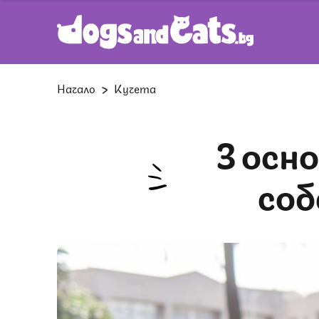
Начало
Кучета
3 основни грешки, които всеки
соб