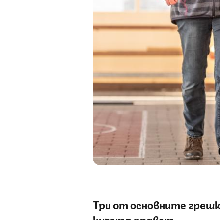
Три от основните грешк
кучета правят