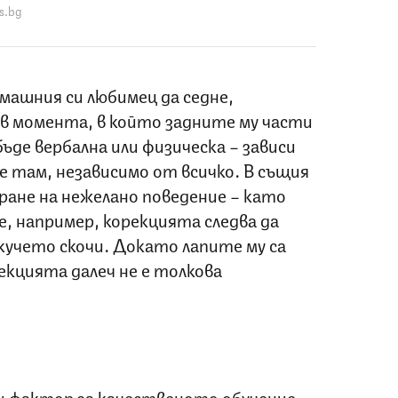
s.bg
машния си любимец да седне,
 в момента, в който задните му части
ъде вербална или физическа – зависи
де там, независимо от всичко. В същия
ране на нежелано поведение – като
е, например, корекцията следва да
 кучето скочи. Докато лапите му са
екцията далеч не е толкова
щ фактор за качественото обучение