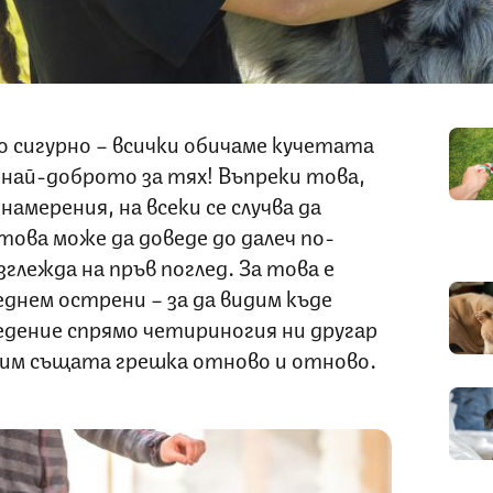
о сигурно – всички обичаме кучетата
 най-доброто за тях! Въпреки това,
амерения, на всеки се случва да
това може да доведе до далеч по-
глежда на пръв поглед. За това е
еднем острени – за да видим къде
едение спрямо четириногия ни другар
авим същата грешка отново и отново.