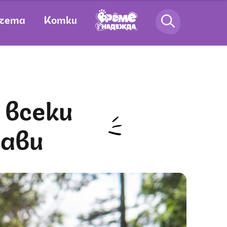
чета
Котки
рави