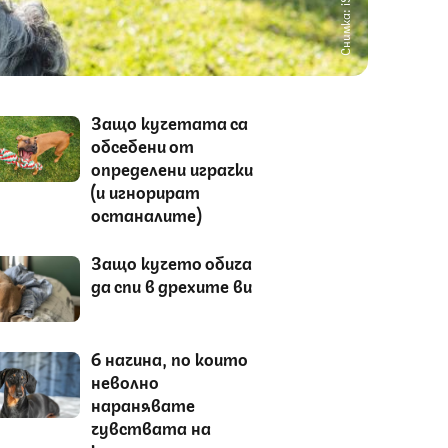
Снимка: iStock
Защо кучетата са
обсебени от
определени играчки
(и игнорират
останалите)
Защо кучето обича
да спи в дрехите ви
6 начина, по които
неволно
наранявате
чувствата на