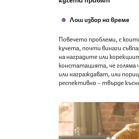
Лош избор на време
Повечето проблеми, с коит
кучета, почти винаги съвп
на наградите или корекциит
констатацията, че голяма
или награждават, или пори
респективно – твърде късн