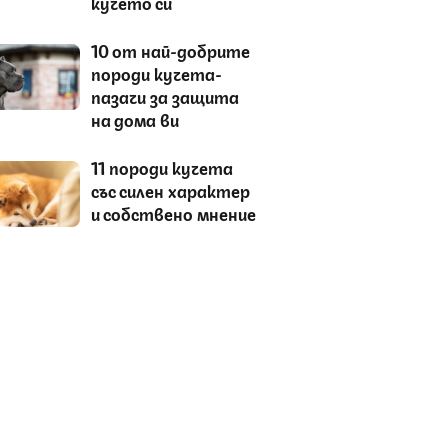
кучето си
10 от най-добрите
породи кучета-
пазачи за защита
на дома ви
11 породи кучета
със силен характер
и собствено мнение