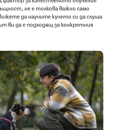
ъщност, не е толкова важно само
 Можете да научите кучето си да слуша
ът ви да е подходящ за конкретния