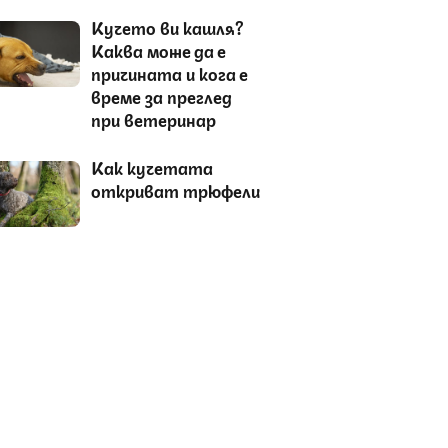
Кучето ви кашля?
Каква може да е
причината и кога е
време за преглед
при ветеринар
Как кучетата
откриват трюфели