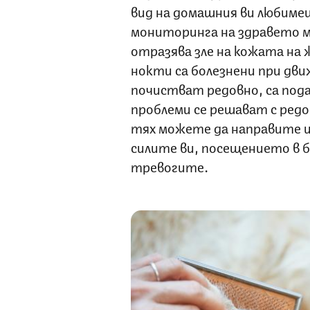
вид на домашния ви любимец
мониторинга на здравето м
отразява зле на кожата на
нокти са болезнени при дви
почистват редовно, са под
проблеми се решават с редо
тях можете да направите и 
силите ви, посещението в б
тревогите.