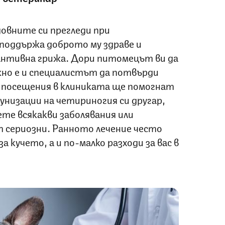
овните си прегледи при
е поддържа доброто му здраве и
вантивна грижа. Дори питомецът ви да
жно е и специалистът да потвърди
е посещения в клиниката ще помогнат
мунизации на четириногия си другар,
ете всякакви заболявания или
т сериозни. Ранното лечение често
а кучето, а и по-малко разходи за вас в