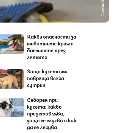
Снимка: iStock
Какви опасности за
животните крият
басейните през
лятото
Защо кучето ми
повръща всяка
сутрин
Себорея при
кучета: какво
представлява,
защо се случва и как
да се лекува