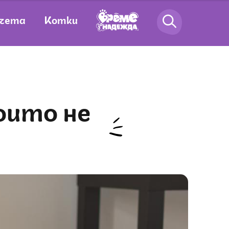
чета
Котки