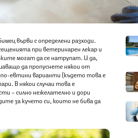
имец върви с определени разходи.
сещенията при ветеринарен лекар и
тките могат да се натрупат. И да,
ушаващо да пропуснете някои от
 по-евтини варианти (където това е
ари. В някои случаи това е
сти – силно нежелателно и дори
ите за кучето си, които не бива да