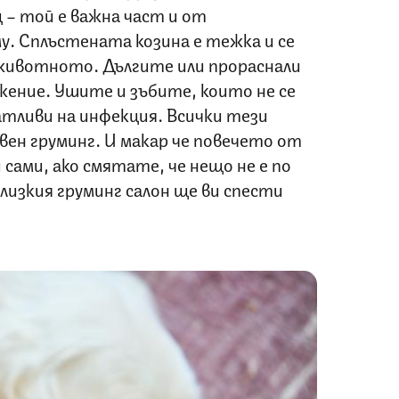
 – той е важна част и от
у. Сплъстената козина е тежка и се
 животното. Дългите или прораснали
жение. Ушите и зъбите, които не се
атливи на инфекция. Всички тези
вен груминг. И макар че повечето от
сами, ако смятате, че нещо не е по
лизкия груминг салон ще ви спести