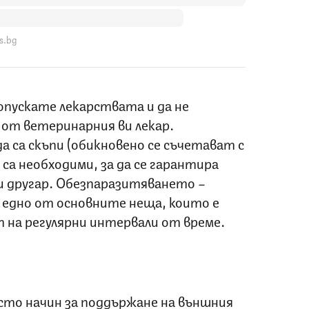
s.bg
опускате лекарствата и да не
 от ветеринарния ви лекар.
 са скъпи (обикновено се съчетават с
са необходими, за да се гарантира
и другар. Обезпаразитяването –
 едно от основните неща, които е
т на регулярни интервали от време.
сто начин за поддържане на външния