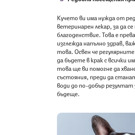
Кучето ви има нужда от ред
ветеринарен лекар, за да с
благоденствие. Това е пре
изглежда напълно здрав, ва
това. Освен че регулярнит
да бъдете в крак с всички и
това ще ви помогне да хван
състояния, преди да стана
води до по-добър резултат з
бъдеще.