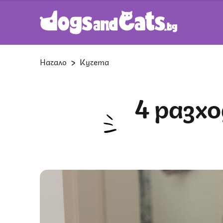
Начало
Кучета
4 разходи за кучето, от които не