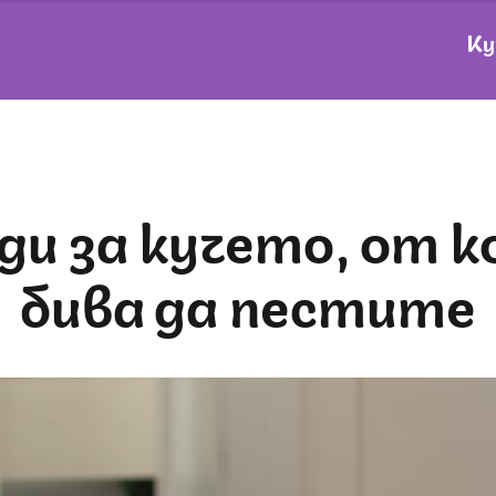
Ку
бива да пестите