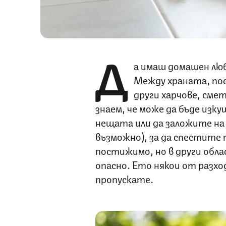
Д
а имаш домашен люб
Между храната, по
други харчове, сме
знаем, че може да бъде изк
нещата или да заложите на
възможно), за да спестите п
постижимо, но в други обла
опасно. Ето някои от разход
пропускате.