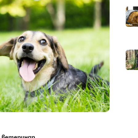
Снимка: iStock
и ветеринар