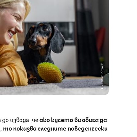
Снимка: iStock
до извода, че
ако кучето ви обича да
, то показва следните поведенчески