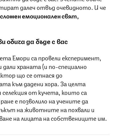
тират далеч отвъд очевидното. И че
сложен емоционален свят,
и обича да бъде с вас
та Емори са провели експеримент,
и дали храната (и по-специално
ктор що се отнася до
та към дадени хора. За целта
 селекция от кучета, които са
ране е позволило на учените да
зъкът на животните на похвали и
аване на лицата на собствениците им.