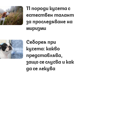
11 породи кучета с
естествен талант
за проследяване на
миризми
Себорея при
кучета: какво
представлява,
защо се случва и как
да се лекува