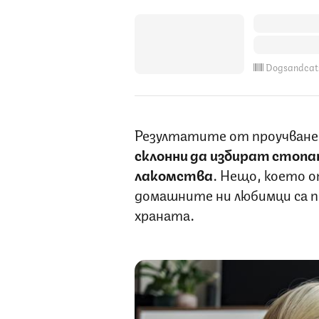
Dogsandcat
Резултатите от проучване
склонни да избират стопа
лакомства
. Нещо, което о
домашните ни любимци са п
храната.