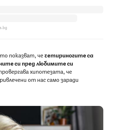
s.bg
то показват, че
четириногите са
ните си пред любимите си
провергава хипотезата, че
ривлечени от нас само заради