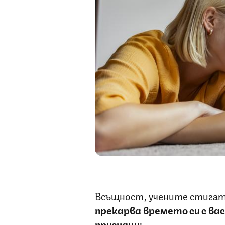
Всъщност, учените стигат 
прекарва времето си с вас
признаци: