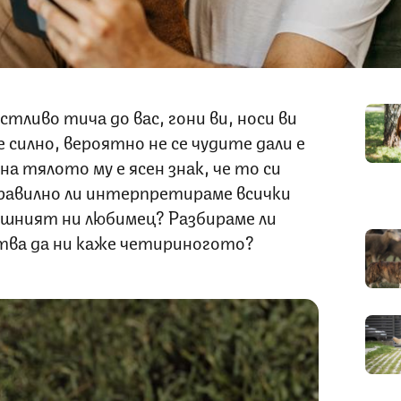
тливо тича до вас, гони ви, носи ви
е силно, вероятно не се чудите дали е
а тялото му е ясен знак, че то си
 правилно ли интерпретираме всички
ашният ни любимец? Разбираме ли
тва да ни каже четириногото?