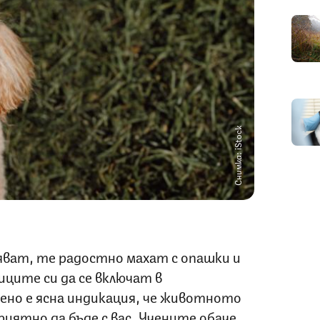
Снимка: iStock
яват, те радостно махат с опашки и
ците си да се включат в
ено е ясна индикация, че животното
риятно да бъде с вас. Учените обаче