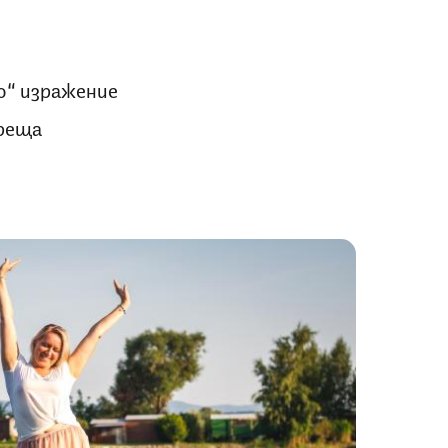
о“ изражение
среща