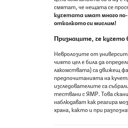
смятат, че нещата се прос
кучетата имат много по-
отколкото си мислим!
Признаците, че кучето в
Невролозите от университе
чиято цел е била да определ
лакомствата) са движещ фа
предпочитанията на кучета
изследователите са събрали
тествани с ЯМР. Това скани
наблюдават как реагира мо
храна, както и при разпозн