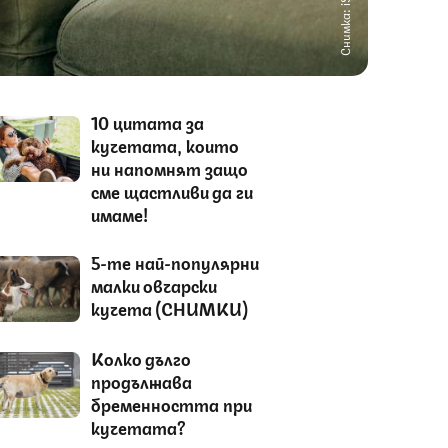
Снимка: iStock
10 цитата за
кучетата, които
ни напомнят защо
сме щастливи да ги
имаме!
5-те най-популярни
малки овчарски
кучета (СНИМКИ)
Колко дълго
продължава
бременността при
кучетата?