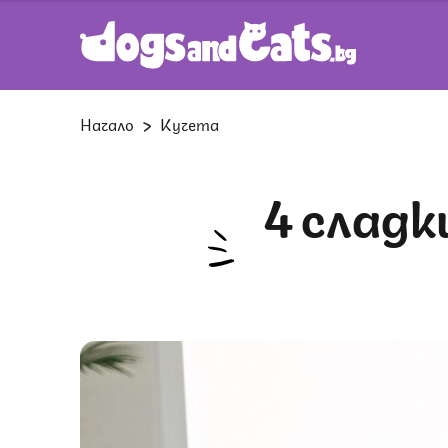
Начало
Кучета
4 сладки знака, че кучето ви обича