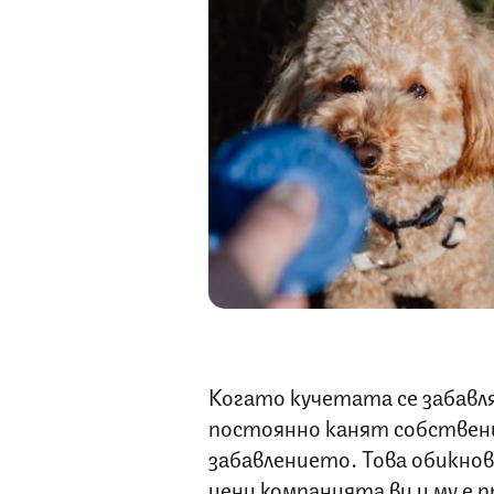
Когато кучетата се забавл
постоянно канят собствени
забавлението. Това обикнов
цени компанията ви и му е п