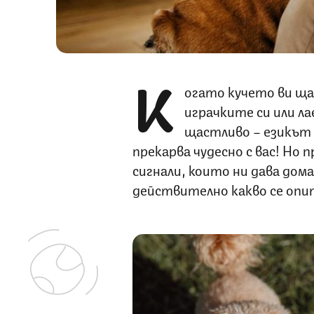
К
огато кучето ви щас
играчките си или ла
щастливо – езикът н
прекарва чудесно с вас! Но
сигнали, които ни дава дом
действително какво се опи