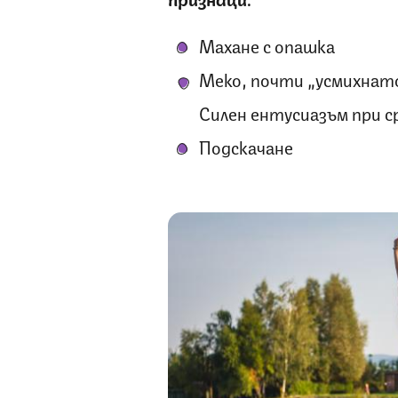
Махане с опашка
Меко, почти „усмихнат
Силен ентусиазъм при 
Подскачане