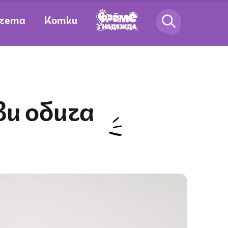
чета
Котки