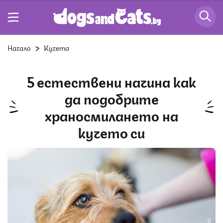
Начало
Кучета
5 естествени начина как
да подобрите
храносмилането на
кучето си