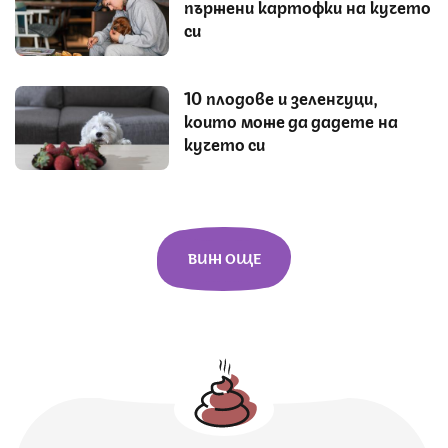
пържени картофки на кучето
си
10 плодове и зеленчуци,
които може да дадете на
кучето си
ВИЖ ОЩЕ