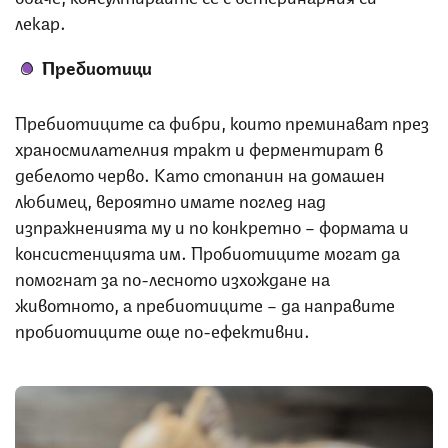
лекар.
Пребиотици
Пребиотиците са фибри, които преминават през
храносмилателния тракт и ферментират в
дебелото черво. Като стопанин на домашен
любимец, вероятно имате поглед над
изпражненията му и по конкретно – формата и
консистенцията им. Пробиотиците могат да
помогнат за по-лесното изхождане на
животното, а пребиотиците – да направите
пробиотиците още по-ефективни.