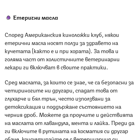
Етерични масла
Според Американския киноложки клуб, някои
етерични масла носят ползи за здравето на
кучетата (както е и при хората). За това и
голяма част от холистичните ветеринарни
лекари ги включват в своите практики.
Сред маслата, за които се знае, че са безопасни за
четириногите ни другари, спадат това от
глухарче и бял трън, често използвани за
детоксикация и поддържане състоянието на
черния дроб. Можете да проучите и действията
на маслата от лавандула, мента и лайка. Преди да
ги включите в рутината на косматия си другар
обаче, консултирайте се с ветеринарния си