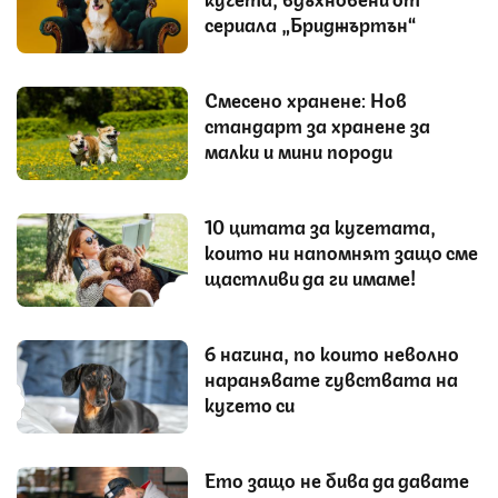
сериала „Бриджъртън“
Смесено хранене: Нов
стандарт за хранене за
малки и мини породи
10 цитата за кучетата,
които ни напомнят защо сме
щастливи да ги имаме!
6 начина, по които неволно
наранявате чувствата на
кучето си
Ето защо не бива да давате