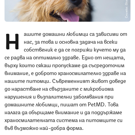
Снимка: iStock
Н
ашите домашни любимци са зависими от
нас, за това и основна задача на всеки
собственик е да се погрижи кучето му да
се радва на оптимално здраве. Едно от нещата,
върху които сякаш пропускаме да съсредоточим
внимание, е доброто храносмилателно здраве на
нашите питомци. Съвременният живот доведе
до нарастване на свързаните с микробиома
нарушения и възпалителни заболявания при
домашните любимци, пишат от PetMD. Това
налага да обърщаме внимание и да поддържаме
храносмилателната система на питомците си
във възможно най-добра форма.