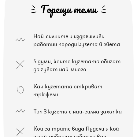
Горещи теми
Най-силните и издръжливи
работни породи кучета в света
5 думи, които кучетата обичат
да чуват най-много
Как кучетата откриват
трюфели
Топ 3 кучета с най-силна захапка
Кои са трите вида Пудели и кой
е най-добрият избор за вас