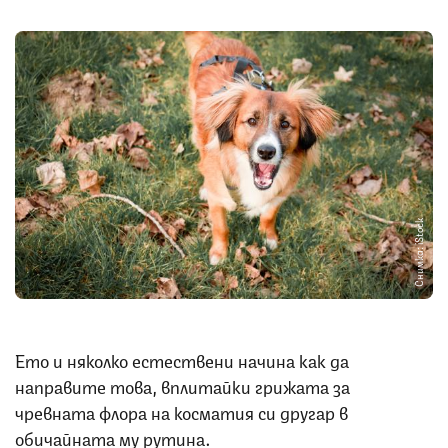
Снимка: iStock
Ето и няколко естествени начина как да
направите това, вплитайки грижата за
чревната флора на косматия си другар в
обичайната му рутина.