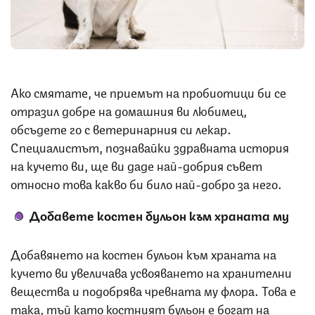
Снимка: iStock
Ако смятате, че приемът на пробиотици би се
отразил добре на домашния ви любимец,
обсъдете го с ветеринарния си лекар.
Специалистът, познавайки здравната история
на кучето ви, ще ви даде най-добрия съвет
относно това какво би било най-добро за него.
Добавете костен бульон към храната му
Добавянето на костен бульон към храната на
кучето ви увеличава усвояването на хранителни
вещества и подобрява чревната му флора. Това е
така, тъй като костният бульон е богат на