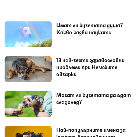
Имат ли кучетата душа?
Какво казва науката
13 най-чести здравословни
проблеми при Немските
овчарки
Могат ли кучетата да ядат
сладолед?
Най-популярните имена за
кучета, вдъхновени от