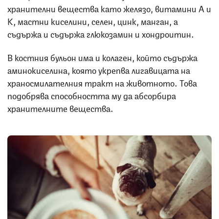
хранителни вещества като желязо, витамини А и
К, мастни киселини, селен, цинк, манган, а
съдържа и съдържа глюкозамин и хондроитин.
В костния бульон има и колаген, който съдържа
аминокиселина, която укрепва лигавицата на
храносмилателния тракт на животното. Това
подобрява способността му да абсорбира
хранителните вещества.