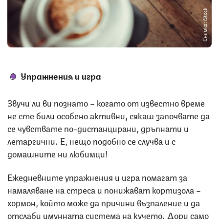
Снимка: iStock
Упражнения и игра
Звучи ли ви познато – когато от известно време
не сте били особено активни, сякаш започвате да
се чувствате по-дистанцирани, дръпнати и
летаргични. Е, нещо подобно се случва и с
домашните ни любимци!
Ежедневните упражнения и игра помагат за
намаляване на стреса и понижават кортизола –
хормон, който може да причини възпаление и да
отслаби имунната система на кучето. Дори само