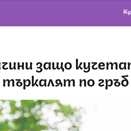
Ку
търкалят по гръб