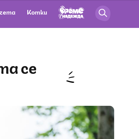
чета
Котки