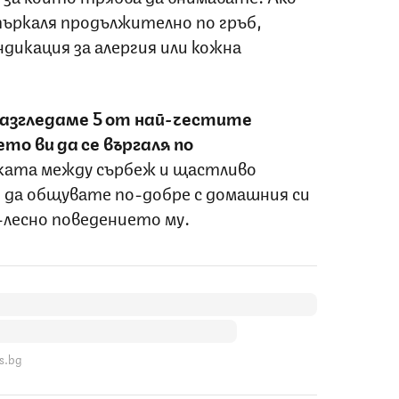
ъркаля продължително по гръб,
ндикация за алергия или кожна
разгледаме 5 от най-честите
то ви да се въргаля по
ката между сърбеж и щастливо
 да общувате по-добре с домашния си
-лесно поведението му.
s.bg