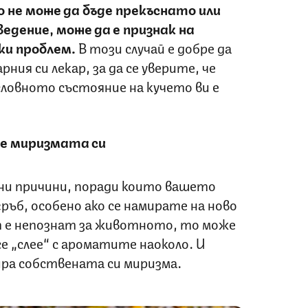
 не може да бъде прекъснато или
едение, може да е признак на
ки проблем.
В този случай е добре да
ния си лекар, за да се уверите, че
ословното състояние на кучето ви е
ие миризмата си
ани причини, поради които вашето
гръб, особено ако се намирате на ново
т е непознат за животното, то може
 се „слее“ с ароматите наоколо. И
ира собствената си миризма.