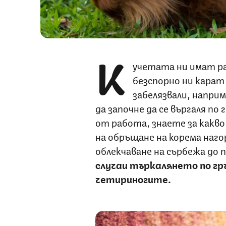
К
учетата ни имат ра
безспорно ни карат 
забелязвали, напри
да започне да се въргаля по
от работа, знаете за какво
на обръщане на корема наго
облекчаване на сърбежа до 
случаи търкалянето по гръ
четириногите.