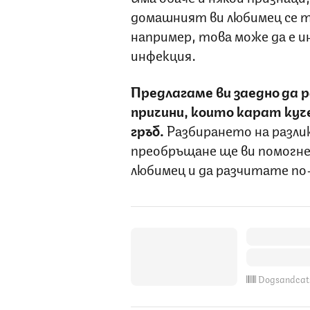
домашният ви любимец се т
например, това може да е и
инфекция.
Предлагаме ви заедно да 
причини, които карат куче
гръб.
Разбирането на разли
преобръщане ще ви помогне
любимец и да разчитате по
Dogsandcat