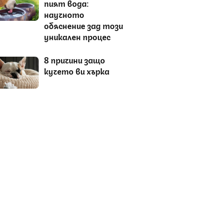
пият вода:
научното
обяснение зад този
уникален процес
8 причини защо
кучето ви хърка