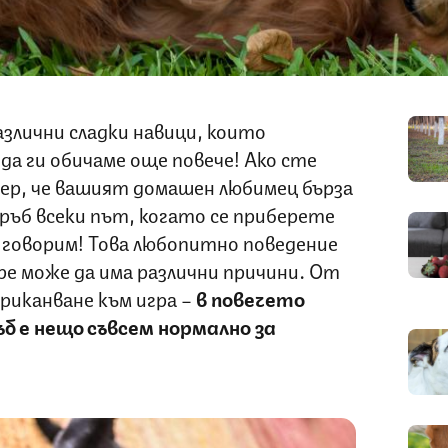
злични сладки навици, които
да ги обичаме още повече! Ако сте
мер, че вашият домашен любимец бърза
 гръб всеки път, когато се приберете
 говорим! Това любопитно поведение
ре може да има различни причини. От
приканване към игра –
в повечето
б е нещо съвсем нормално за