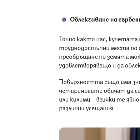
Облекчаване на сърбе
Точно както нас, кучетата 
труднодостъпни места по гъ
преобръщане по земята мож
удовлетворяващо и да обл
Повърхността също има зна
четириногите обичат да се
или килими – всички те явно
различни усещания.