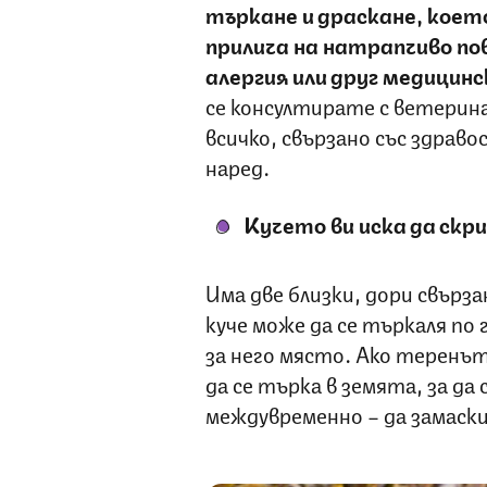
търкане и драскане, което
прилича на натрапчиво пов
алергия или друг медицинс
се консултирате с ветеринар
всичко, свързано със здрав
наред.
Кучето ви иска да скр
Има две близки, дори свърз
куче може да се търкаля по 
за него място. Ако теренъ
да се търка в земята, за да
междувременно – да замаск