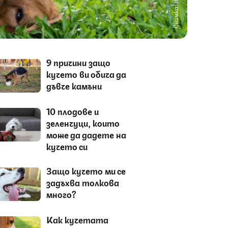
Снимка: iStock
9 причини защо
кучето ви обича да
дъвче камъни
10 плодове и
зеленчуци, които
може да дадете на
кучето си
Защо кучето ми се
задъхва толкова
много?
Как кучетата