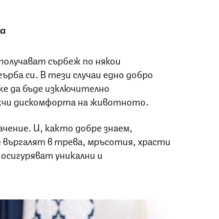
жа
получават сърбеж по някои
рба си. В тези случаи едно добро
е да бъде изключително
екчи дискомфорта на животното.
чение. И, както добре знаем,
 въргалят в трева, мръсотия, храсти
 осигуряват уникални и