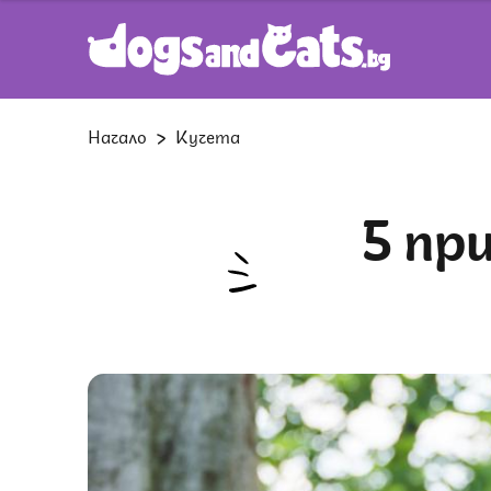
Начало
Кучета
5 причини защо кучетата се