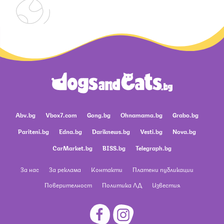
Abv.bg
Vbox7.com
Gong.bg
Ohnamama.bg
Grabo.bg
Pariteni.bg
Edna.bg
Dariknews.bg
Vesti.bg
Nova.bg
CarMarket.bg
BISS.bg
Telegraph.bg
За нас
За реклама
Контакти
Платени публикации
Поверителност
Политика ЛД
Известия