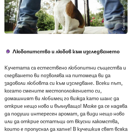
Снимка: iStock
Любопитство и любов към изследването
Кучетата са естествено любопитни същества и
следването ви позволява на питомеца ви да
задоволи любовта си към изследване. Всеки път,
когато смените местоположението си,
домашният ви любимец го вижда като шанс да
открие нещо ново и вълнуващо! Може да се надява
да подуши интересен аромат, да види нещо ново
или да открие остатъци от вкусни лакомства,
които е пропуснал да хапне! В кучешкия свят всяка