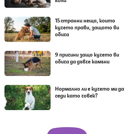
15 странни неща, които
кучето прави, защото ви
обича
9 причини защо кучето ви
обича да дъвче камъни
Нормално ли е кучето ми да
седи като човек?