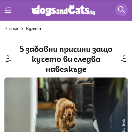
Начало
Кучета
5 забавни причини защо
кучето ви следва
навсякъде
Снимка: iStock