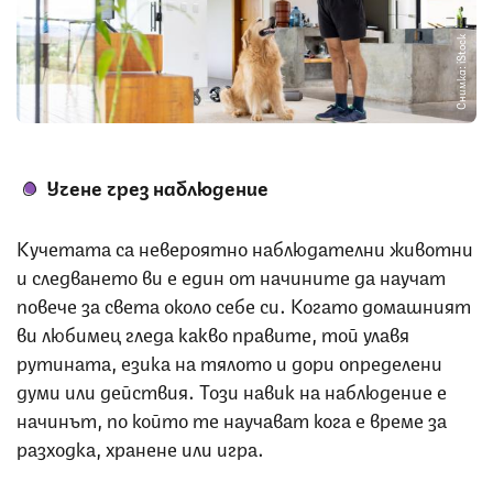
Снимка: iStock
Учене чрез наблюдение
Кучетата са невероятно наблюдателни животни
и следването ви е един от начините да научат
повече за света около себе си. Когато домашният
ви любимец гледа какво правите, той улавя
рутината, езика на тялото и дори определени
думи или действия. Този навик на наблюдение е
начинът, по който те научават кога е време за
разходка, хранене или игра.