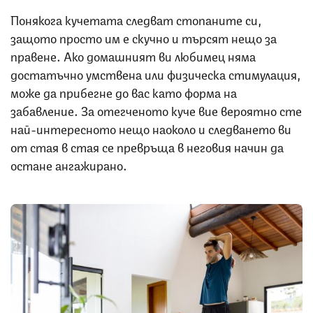
Понякога кучетата следват стопаните си,
защото просто им е скучно и търсят нещо за
правене. Ако домашният ви любимец няма
достатъчно умствена или физическа стимулация,
може да прибегне до вас като форма на
забавление. За отегченото куче вие вероятно сте
най-интересното нещо наоколо и следването ви
от стая в стая се превръща в неговия начин да
остане ангажирано.