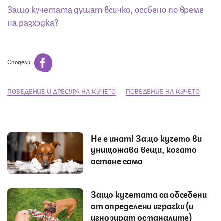
Защо кучетата душат всичко, особено по време
на разходка?
Сподели
ПОВЕДЕНИЕ И ДРЕСУРА НА КУЧЕТО
ПОВЕДЕНИЕ НА КУЧЕТО
Не е инат! Защо кучето ви
унищожава вещи, когато
остане само
Защо кучетата са обсебени
от определени играчки (и
игнорират останалите)