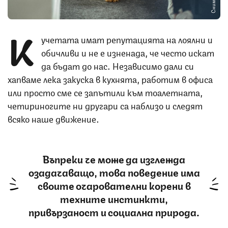
К
учетата имат репутацията на лоялни и
обичливи и не е изненада, че често искат
да бъдат до нас. Независимо дали си
хапваме лека закуска в кухнята, работим в офиса
или просто сме се запътили към тоалетната,
четириногите ни другари са наблизо и следят
всяко наше движение.
Въпреки че може да изглежда
озадачаващо, това поведение има
своите очарователни корени в
техните инстинкти,
привързаност и социална природа.