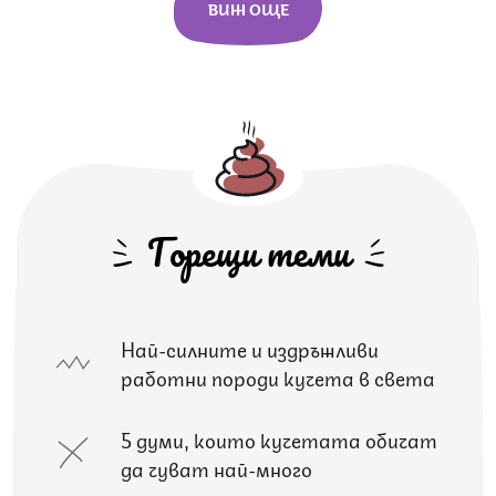
ВИЖ ОЩЕ
Горещи теми
Най-силните и издръжливи
работни породи кучета в света
5 думи, които кучетата обичат
да чуват най-много