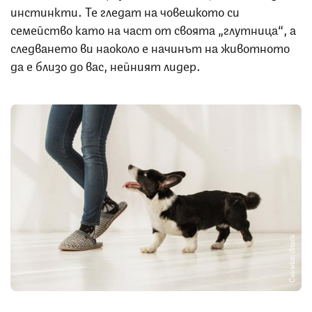
инстинкти. Те гледат на човешкото си
семейство като на част от своята „глутница“, а
следването ви наоколо е начинът на животното
да е близо до вас, нейният лидер.
Снимка: iStock