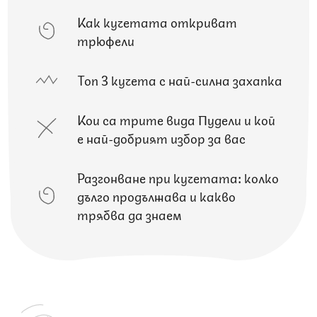
Как кучетата откриват
трюфели
Топ 3 кучета с най-силна захапка
Кои са трите вида Пудели и кой
е най-добрият избор за вас
Разгонване при кучетата: колко
дълго продължава и какво
трябва да знаем