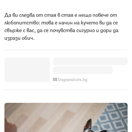
Да ви следва от стая в стая е нещо повече от
любопитство: това е начин на кучето ви да се
свърже с вас, да се почувства сигурно и дори да
изрази обич.
Dogsandcats.bg