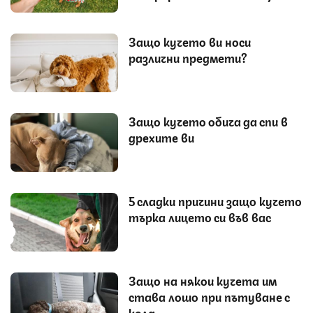
Защо кучето ви носи
различни предмети?
Защо кучето обича да спи в
дрехите ви
5 сладки причини защо кучето
търка лицето си във вас
Защо на някои кучета им
става лошо при пътуване с
кола