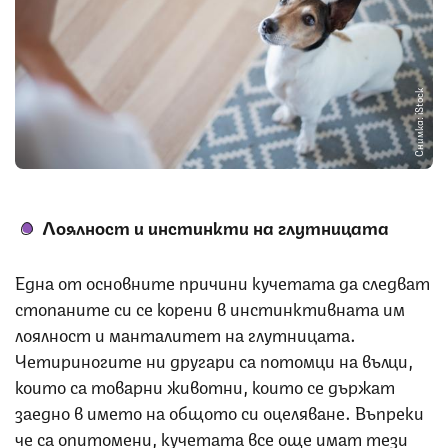
Снимка: iStock
Лоялност и инстинкти на глутницата
Една от основните причини кучетата да следват
стопаните си се корени в инстинктивната им
лоялност и манталитет на глутницата.
Четириногите ни другари са потомци на вълци,
които са товарни животни, които се държат
заедно в името на общото си оцеляване. Въпреки
че са опитомени, кучетата все още имат тези