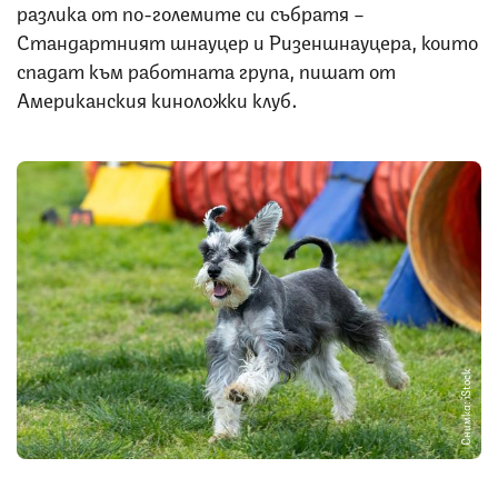
разлика от по-големите си събратя –
Стандартният шнауцер и Ризеншнауцера, които
спадат към работната група, пишат от
Американския киноложки клуб.
Снимка: iStock