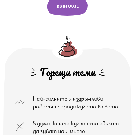
ВИЖ ОЩЕ
Горещи теми
Най-силните и издръжливи
работни породи кучета в света
5 думи, които кучетата обичат
да чуват най-много