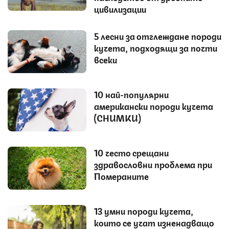
цивилизации
5 лесни за отглеждане породи
кучета, подходящи за почти
всеки
10 най-популярни
американски породи кучета
(СНИМКИ)
10 често срещани
здравословни проблема при
Помераните
13 умни породи кучета,
които се учат изненадващо