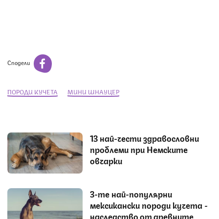
Сподели
ПОРОДИ КУЧЕТА
МИНИ ШНАУЦЕР
13 най-чести здравословни
проблеми при Немските
овчарки
3-те най-популярни
мексикански породи кучета -
наследство от древните