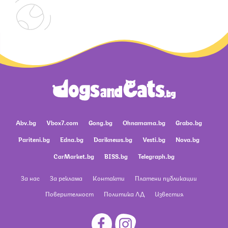
Abv.bg
Vbox7.com
Gong.bg
Ohnamama.bg
Grabo.bg
Pariteni.bg
Edna.bg
Dariknews.bg
Vesti.bg
Nova.bg
CarMarket.bg
BISS.bg
Telegraph.bg
За нас
За реклама
Контакти
Платени публикации
Поверителност
Политика ЛД
Известия