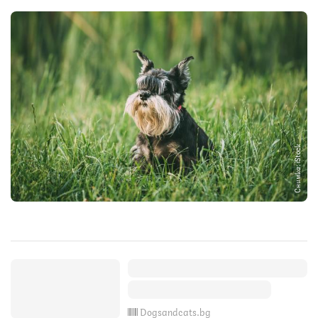
Снимка: iStock
Dogsandcats.bg