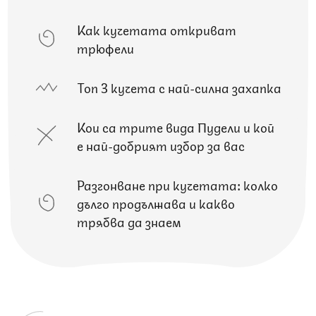
Как кучетата откриват
трюфели
Топ 3 кучета с най-силна захапка
Кои са трите вида Пудели и кой
е най-добрият избор за вас
Разгонване при кучетата: колко
дълго продължава и какво
трябва да знаем