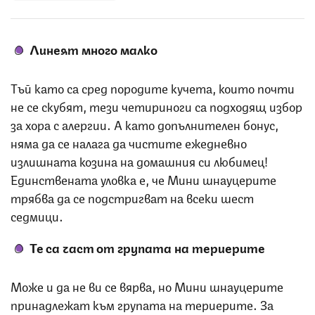
Линеят много малко
Тъй като са сред породите кучета, които почти
не се скубят, тези четириноги са подходящ избор
за хора с алергии. А като допълнителен бонус,
няма да се налага да чистите ежедневно
излишната козина на домашния си любимец!
Единствената уловка е, че Мини шнауцерите
трябва да се подстригват на всеки шест
седмици.
Те са част от групата на териерите
Може и да не ви се вярва, но Мини шнауцерите
принадлежат към групата на териерите. За