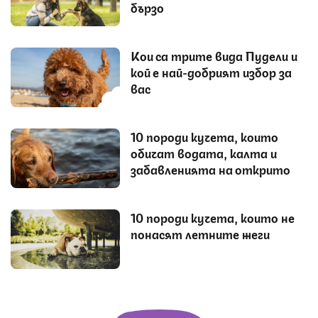
бързо
Кои са трите вида Пудели и
кой е най-добрият избор за
вас
10 породи кучета, които
обичат водата, калта и
забавленията на открито
10 породи кучета, които не
понасят летните жеги