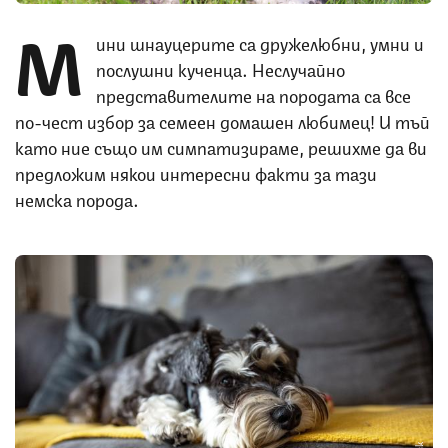
М
ини шнауцерите са дружелюбни, умни и
послушни кученца. Неслучайно
представителите на породата са все
по-чест избор за семеен домашен любимец! И тъй
като ние също им симпатизираме, решихме да ви
предложим някои интересни факти за тази
немска порода.