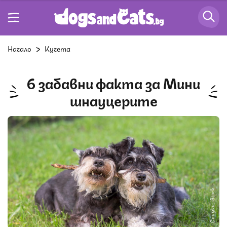
Начало
Кучета
6 забавни факта за Мини
шнауцерите
Снимка: iStock