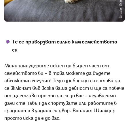
Снимка: iStock
Те се привързват силно към семейството
си
Мини шнауцерите искат да бъдат част от
семейството ви – в това можете да бъдете
абсолютно сигурни! Тези дребосъци са готови да
се включат във всяка ваша дейност и ще са повече
от щастливи просто да са до вас – независимо
дали сте навън да спортувате или работите в
градината в задния си двор. Вашият Шнауцер
просто иска да е до вас.