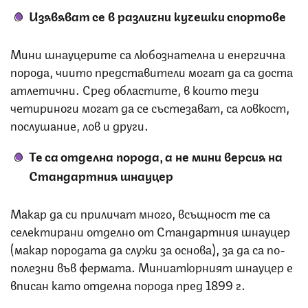
Изявяват се в различни кучешки спортове
Мини шнауцерите са любознателна и енергична
порода, чиито представители могат да са доста
атлетични. Сред областите, в които тези
четириноги могат да се състезават, са ловкост,
послушание, лов и други.
Те са отделна порода, а не мини версия на
Стандартния шнауцер
Макар да си приличат много, всъщност те са
селектирани отделно от Стандартния шнауцер
(макар породата да служи за основа), за да са по-
полезни във фермата. Миниатюрният шнауцер е
вписан като отделна порода пред 1899 г.