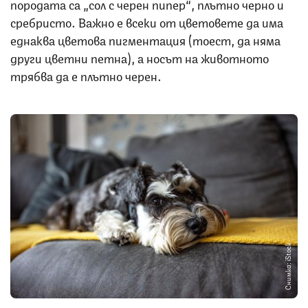
породата са „сол с черен пипер“, плътно черно и
сребристо. Важно е всеки от цветовете да има
еднаква цветова пигментация (тоест, да няма
други цветни петна), а носът на животното
трябва да е плътно черен.
Снимка: iStock