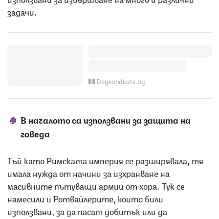
задачи.
Dogsandcats.bg
В началото са използвани за защита на
говеда
Тъй като Римската империя се разширявала, тя
имала нужда от начини за изхранване на
масивните пътуващи армии от хора. Тук се
намесили и Ротвайлерите, които били
използвани, за да пасат добитък или да