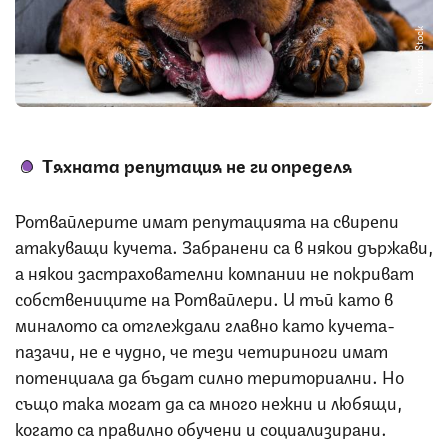
Снимка: iStock
Тяхната репутация не ги определя
Ротвайлерите имат репутацията на свирепи
атакуващи кучета. Забранени са в някои държави,
а някои застрахователни компании не покриват
собствениците на Ротвайлери. И тъй като в
миналото са отглеждали главно като кучета-
пазачи, не е чудно, че тези четириноги имат
потенциала да бъдат силно териториални. Но
също така могат да са много нежни и любящи,
когато са правилно обучени и социализирани.