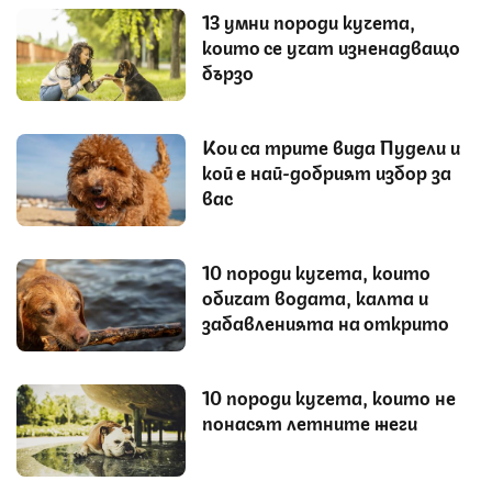
13 умни породи кучета,
които се учат изненадващо
бързо
Кои са трите вида Пудели и
кой е най-добрият избор за
вас
10 породи кучета, които
обичат водата, калта и
забавленията на открито
10 породи кучета, които не
понасят летните жеги