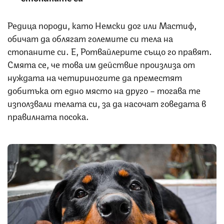
Редица породи, като Немски дог или Мастиф,
обичат да облягат големите си тела на
стопаните си. Е, Ротвайлерите също го правят.
Смята се, че това им действие произлиза от
нуждата на четириногите да преместят
добитъка от едно място на друго – тогава те
използвали телата си, за да насочат говедата в
правилната посока.