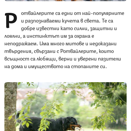
Р
отвайлерите са едни от най-популярните
и разпознаваеми кучета в света. Те са
добре известни като силни, защитни и
лоялни, а инстинктът им за охрана е
неподражаем. Има много митове и недоказани
твърдения, свързани с Ротвайлерите, които
всъщност са любящи, верни и уверени пазители
на дома и имуществото на стопаните си.