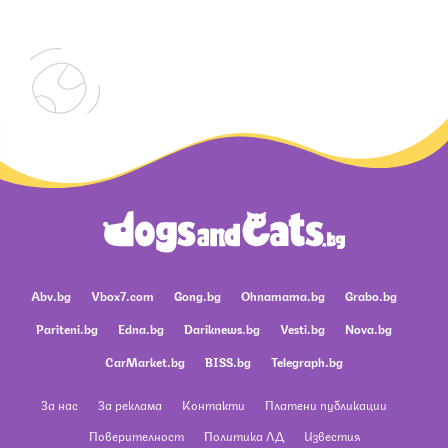
Abv.bg
Vbox7.com
Gong.bg
Ohnamama.bg
Grabo.bg
Pariteni.bg
Edna.bg
Dariknews.bg
Vesti.bg
Nova.bg
CarMarket.bg
BISS.bg
Telegraph.bg
За нас
За реклама
Контакти
Платени публикации
Поверителност
Политика ЛД
Известия