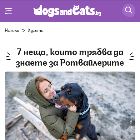
Начало
Кучета
7 неща, които трябва да
знаете за Ротвайлерите
Снимка: iStock