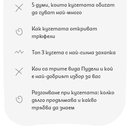
5 думи, които кучетата обичат
да чуват най-много
Как кучетата откриват
трюфели
Топ 3 кучета с най-силна захапка
Кои са трите вида Пудели и кой
е най-добрият избор за вас
Разгонване при кучетата: колко
дълго продължава и какво
трябва да знаем