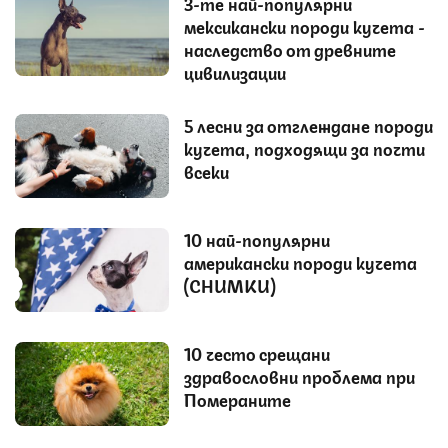
3-те най-популярни
мексикански породи кучета -
наследство от древните
цивилизации
5 лесни за отглеждане породи
кучета, подходящи за почти
всеки
10 най-популярни
американски породи кучета
(СНИМКИ)
10 често срещани
здравословни проблема при
Помераните