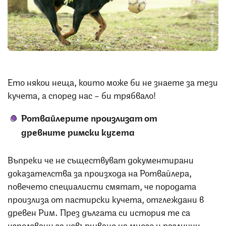
Снимка: iStock
Ето някои неща, които може би не знаете за тези
кучета, а според нас – би трябвало!
Ротвайлерите произлизат от
древните
римски кучета
Въпреки че не съществуват документирани
доказателства за произхода на Ротвайлера,
повечето специалисти смятат, че породата
произлиза от пастирски кучета, отглеждани в
древен Рим. През дългата си история те са
използвани за извършване на много и различни