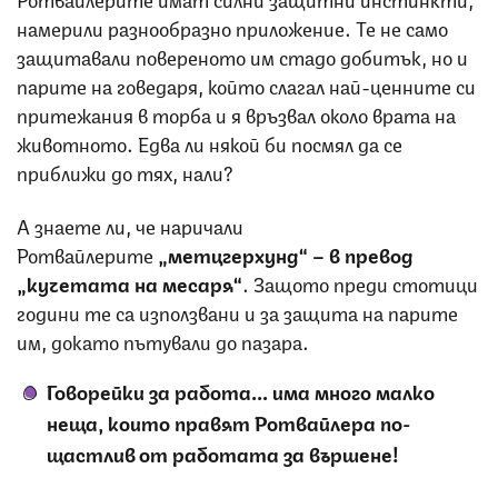
намерили разнообразно приложение. Те не само
защитавали повереното им стадо добитък, но и
парите на говедаря, който слагал най-ценните си
притежания в торба и я връзвал около врата на
животното. Едва ли някой би посмял да се
приближи до тях, нали?
А знаете ли, че наричали
Ротвайлерите
„метцгерхунд“ – в превод
„кучетата на месаря“
. Защото преди стотици
години те са използвани и за защита на парите
им, докато пътували до пазара.
Говорейки за работа... има много малко
неща, които правят
Р
отвайлера по-
щастлив от работата за вършене
!