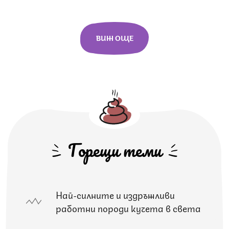
ВИЖ ОЩЕ
Горещи теми
Най-силните и издръжливи
работни породи кучета в света