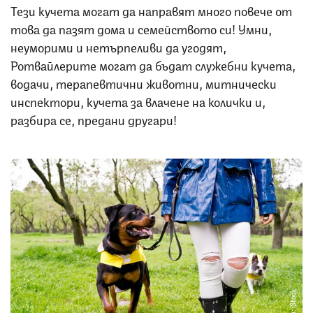
Тези кучета могат да направят много повече от
това да пазят дома и семейството си! Умни,
неуморими и нетърпеливи да угодят,
Ротвайлерите могат да бъдат служебни кучета,
водачи, терапевтични животни, митнически
инспектори, кучета за влачене на колички и,
разбира се, предани другари!