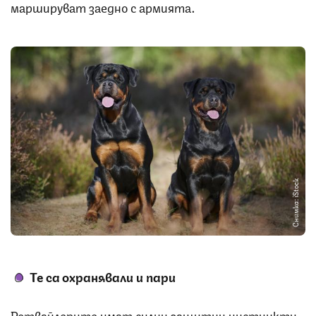
маршируват заедно с армията.
Снимка: iStock
Те са охранявали и пари
Ротвайлерите имат силни защитни инстинкти,