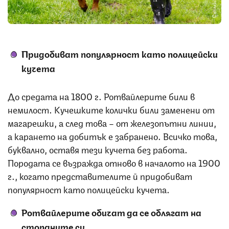
Снимка: iStock
Придобиват популярност като полицейски
кучета
До средата на 1800 г. Ротвайлерите били в
немилост. Кучешките колички били заменени от
магарешки, а след това – от железопътни линии,
а карането на добитък е забранено. Всичко това,
буквално, оставя тези кучета без работа.
Породата се възражда отново в началото на 1900
г., когато представителите й придобиват
популярност като полицейски кучета.
Ротвайлерите
обичат да се облягат на
стопаните си