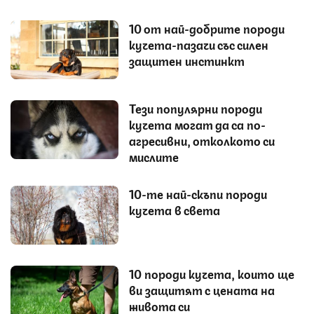
10 от най-добрите породи
кучета-пазачи със силен
защитен инстинкт
Тези популярни породи
кучета могат да са по-
агресивни, отколкото си
мислите
10-те най-скъпи породи
кучета в света
10 породи кучета, които ще
ви защитят с цената на
живота си