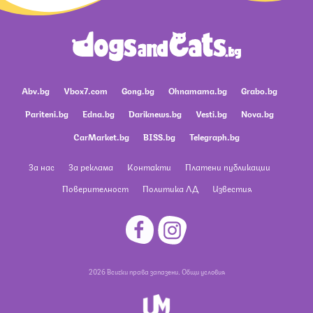
Abv.bg
Vbox7.com
Gong.bg
Ohnamama.bg
Grabo.bg
Pariteni.bg
Edna.bg
Dariknews.bg
Vesti.bg
Nova.bg
CarMarket.bg
BISS.bg
Telegraph.bg
За нас
За реклама
Контакти
Платени публикации
Поверителност
Политика ЛД
Известия
2026 Всички права запазени.
Общи условия