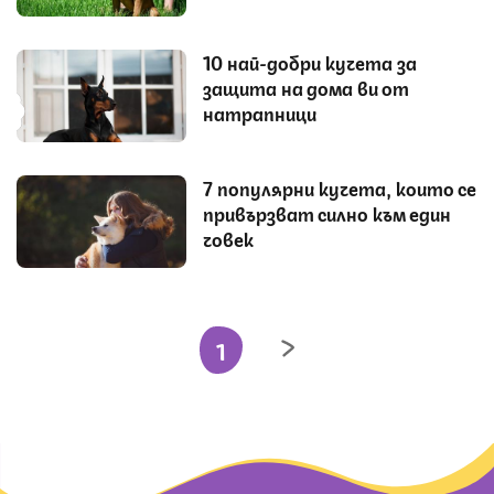
10 най-добри кучета за
защита на дома ви от
натрапници
7 популярни кучета, които се
привързват силно към един
човек
1