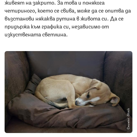
живеят на закрито. За това и понякога
четириного, което се свива, може да се опитва да
възстанови някаква рутина в живота си. Да се
придържа към графика си, независимо от
изкуствената светлина.
Снимка: iStock