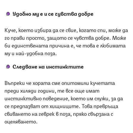
Удобно му е и се чувства добре
Куче, което избира да се свие, когато спи, може да
го прави просто, защото се чувства добре. Може
би единствената причина е, че това е любимата
му и най-удобна поза.
Следване на инстинктите
Въпреки че хората сме опитомили кучетата
преди хиляди години, те все още имат
инстинктивно поведение, което им служи, за да
се предпазват от хищниците. Това превръща
свиването на геврек в поза, пряко свързана с
оцеляването.