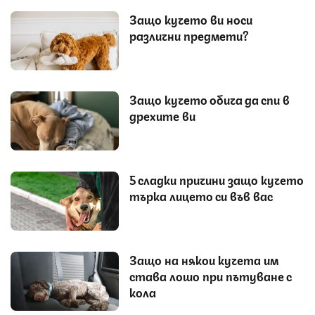
Защо кучето ви носи
различни предмети?
Защо кучето обича да спи в
дрехите ви
5 сладки причини защо кучето
търка лицето си във вас
Защо на някои кучета им
става лошо при пътуване с
кола