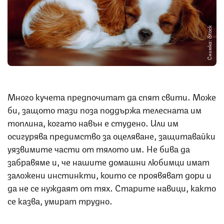
Снимка: iStock
Много кучета предпочитат да спят свити. Може
би, защото тази поза поддържа телесната им
топлина, когато навън е студено. Или им
осигурява предимство за оцеляване, защитавайки
уязвимите части от тялото им. Не бива да
забравяме и, че нашите домашни любимци имат
заложени инстинкти, които се проявяват дори и
да не се нуждаят от тях. Старите навици, както
се казва, умират трудно.