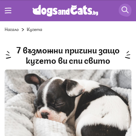
Начало
Кучета
7 възможни причини защо
кучето ви спи свито
Снимка: iStock