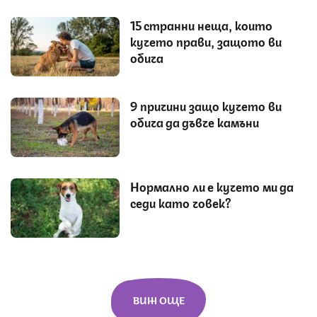
15 странни неща, които
кучето прави, защото ви
обича
9 причини защо кучето ви
обича да дъвче камъни
Нормално ли е кучето ми да
седи като човек?
ВИЖ ОЩЕ