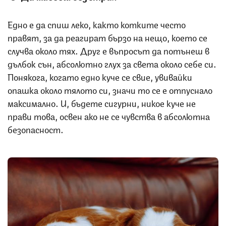
Едно е да спиш леко, както котките често
правят, за да реагират бързо на нещо, което се
случва около тях. Друг е въпросът да потънеш в
дълбок сън, абсолютно глух за света около себе си.
Понякога, когато едно куче се свие, увивайки
опашка около тялото си, значи то се е отпуснало
максимално. И, бъдете сигурни, никое куче не
прави това, освен ако не се чувства в абсолютна
безопасност.