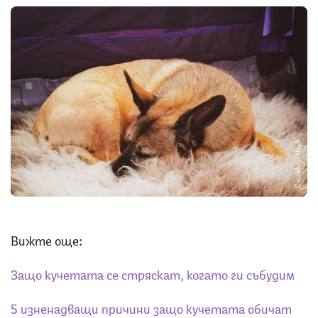
Снимка: iStock
Вижте още:
Защо кучетата се стряскат, когато ги събудим
5 изненадващи причини защо кучетата обичат