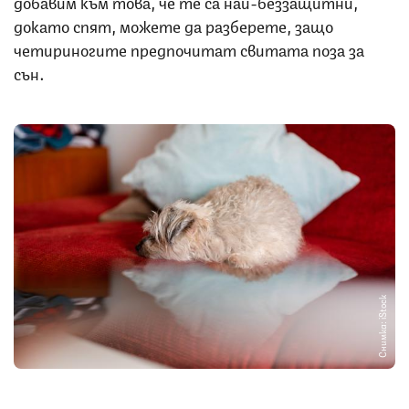
добавим към това, че те са най-беззащитни,
докато спят, можете да разберете, защо
четириногите предпочитат свитата поза за
сън.
Снимка: iStock