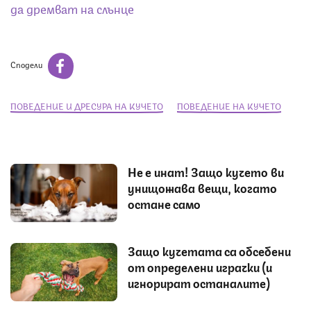
да дремват на слънце
Сподели
ПОВЕДЕНИЕ И ДРЕСУРА НА КУЧЕТО
ПОВЕДЕНИЕ НА КУЧЕТО
Не е инат! Защо кучето ви
унищожава вещи, когато
остане само
Защо кучетата са обсебени
от определени играчки (и
игнорират останалите)