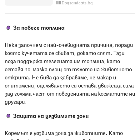
Dogsandcats.bg
За повече топлина
Нека започнем с най-очевидната причина, поради
която кучетата се свиват, докато спят. Тази
поза поддържа телесната им топлина, като
оставя по-малка площ от тялото на животното
открита. Не бива да забравяме, че макар и
опитомени, оцеляването си остава движеща сила
зад голяма част от поведенията на косматите ни
другари.
Защита на уязвимите зони
Коремът е уязвима зона за животните. Като