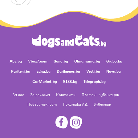
Abv.bg
Vbox7.com
Gong.bg
Ohnamama.bg
Grabo.bg
Pariteni.bg
Edna.bg
Dariknews.bg
Vesti.bg
Nova.bg
CarMarket.bg
BISS.bg
Telegraph.bg
За нас
За реклама
Контакти
Платени публикации
Поверителност
Политика ЛД
Известия