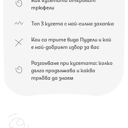
трюфели
Топ 3 кучета с най-силна захапка
Кои са трите вида Пудели и кой
е най-добрият избор за вас
Разгонване при кучетата: колко
дълго продължава и какво
трябва да знаем