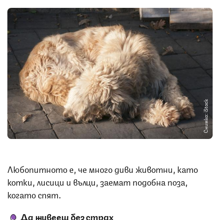
Снимка: iStock
Любопитното е, че много диви животни, като
котки, лисици и вълци, заемат подобна поза,
когато спят.
Да живееш без страх