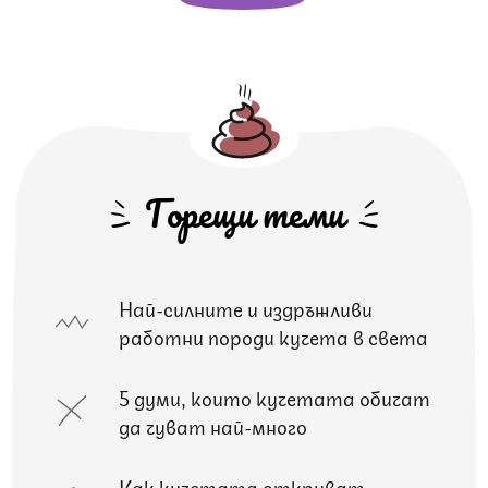
Горещи теми
Най-силните и издръжливи
работни породи кучета в света
5 думи, които кучетата обичат
да чуват най-много
Как кучетата откриват