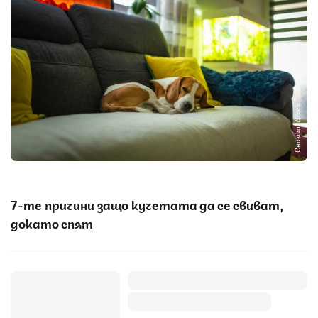
Снимка: iStock
7-те причини защо кучетата да се свиват,
докато спят