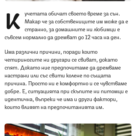
К
учетата обичат своето време за сън.
Макар че за собствениците им може да е
странно, за домашните ни любимци е
съвсем нормално да дремват до 12 часа на ден.
Има различни причини, поради които
четириногите ни другари се свиват, докато
спят. Докато ние предпочитаме да дремваме
настрани или със свити колене по същата
причина. Просто ни е комфортно и се чувстваме
добре. Е, ситуацията при скъпите ни питомци е
идентична, въпреки че има и други фактори,
които влияят на предпочитанията им.