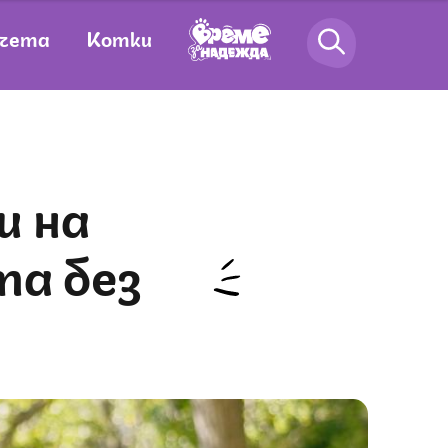
чета
Котки
та без