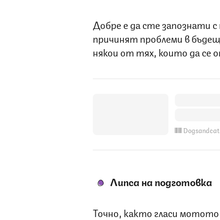
Добре е да сте запознати с
причинят проблеми в бъдеще
някои от тях, които да се 
Dogsandcat
Липса на подготовка
Точно, както гласи мотото 