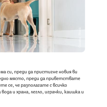
Снимка: iStock
ма си, преди да пристигне новия ви
ледно място, преди да приветствате
те се, че разполагате с всичко
вода и храна, легло, играчки, каишка и