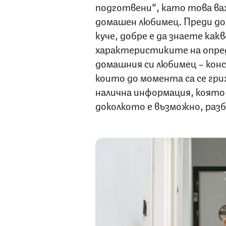
подготвени“, като това важ
домашен любимец. Преди до
куче, добре е да знаете как
характеристиките на опред
домашния си любимец – кон
които до момента са се гри
налична информация, която
доколкото е възможно, разби