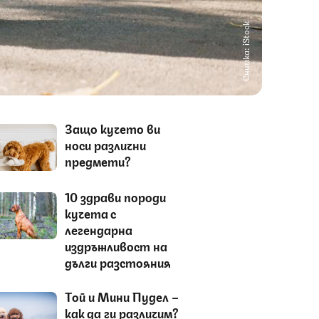
Снимка: iStock
Защо кучето ви
носи различни
предмети?
10 здрави породи
кучета с
легендарна
издръжливост на
дълги разстояния
Tой и Мини Пудел –
как да ги различим?