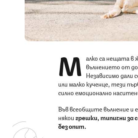
М
алко са нещата в 
вълнението от дов
Независимо дали с
или малко кученце, тези пъ
силно емоционално наситен
Във всеобщите вълнение и 
някои
грешки, типични за
без опит.