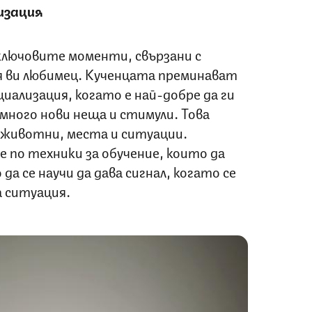
изация
ключовите моменти, свързани с
 ви любимец. Кученцата преминават
циализация, когато е най-добре да ги
много нови неща и стимули. Това
, животни, места и ситуации.
 по техники за обучение, които да
а се научи да дава сигнал, когато се
а ситуация.