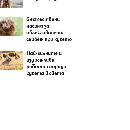
6 естествени
начина за
облекчаване на
сърбеж при кучето
Най-силните и
издръжливи
работни породи
кучета в света