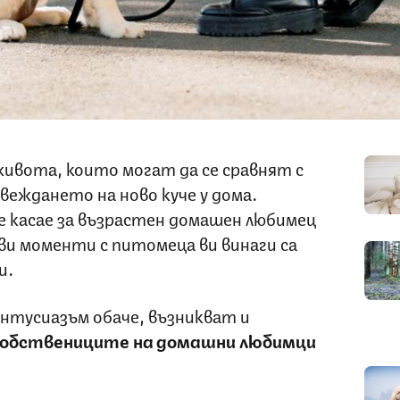
живота, които могат да се сравнят с
еждането на ново куче у дома.
е касае за възрастен домашен любимец
рви моменти с питомеца ви винаги са
и.
ентусиазъм обаче, възникват и
 собствениците на домашни любимци