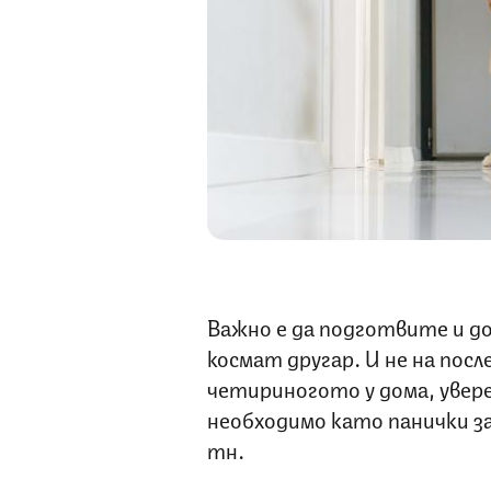
Важно е да подготвите и до
космат другар. И не на пос
четириногото у дома, увере
необходимо като панички за 
тн.