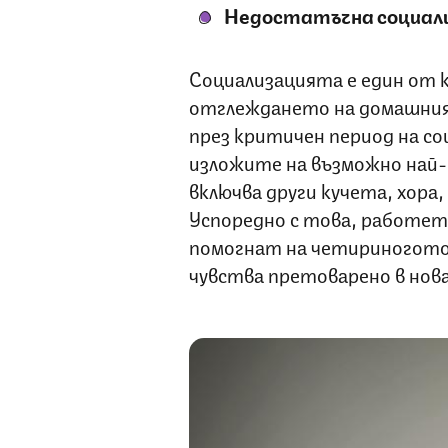
Недостатъчна социал
Социализацията е един от 
отглеждането на домашния
през критичен период на со
изложите на възможно най-
включва други кучета, хора
Успоредно с това, работете
помогнат на четириногото д
чувства претоварено в нов