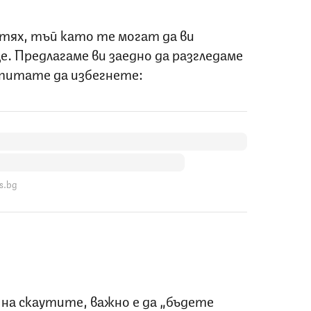
 тях, тъй като те могат да ви
. Предлагаме ви заедно да разгледаме
опитате да избегнете:
s.bg
на скаутите, важно е да „бъдете