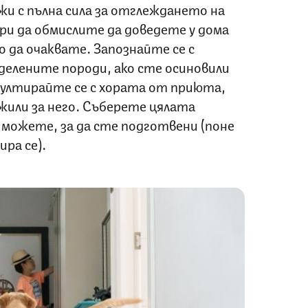
и с пълна сила за отглеждането на
ри да обмислите да доведете у дома
во да очаквате. Запознайте се с
елените породи, ако сте осиновили
султирайте се с хората от приюта,
жили за него. Съберете цялата
 можете, за да сте подготвени (поне
ра се).