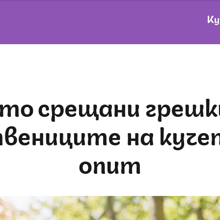
Ку
вениците на куче
опит