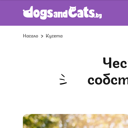
Начало
Кучета
Често срещани грешки на
собст