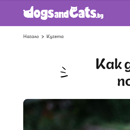
Начало
Кучета
Как да подготвим кучето за
п