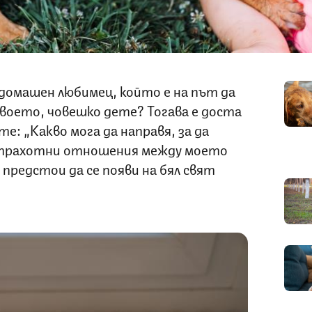
 домашен любимец, който е на път да
своето, човешко дете? Тогава е доста
е: „Какво мога да направя, за да
страхотни отношения между моето
 предстои да се появи на бял свят