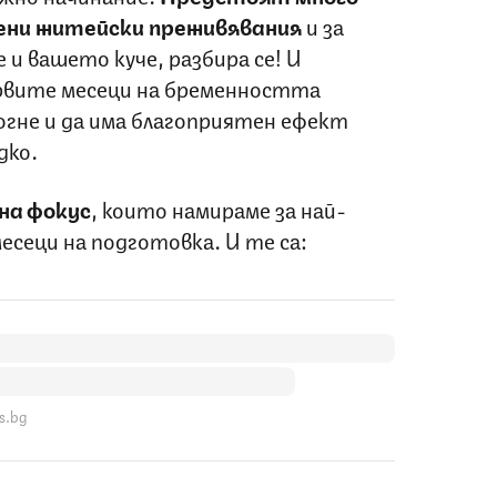
тени житейски преживявания
и за
 и вашето куче, разбира се! И
рвите месеци на бременността
гне и да има благоприятен ефект
дко.
на фокус
, които намираме за най-
месеци на подготовка. И те са:
s.bg