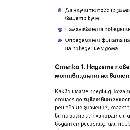
Да научите повече за 
вашето куче
Намаляване на поведени
Определяне и фината на
на поведение у дома
Стъпка 1. Научете пов
мотивацията на вашет
Какво имаме предвид, когат
отнася до
чувствителност
решаващо значение, когато
ви помогне да планирате и 
бъдат стресиращи или прек