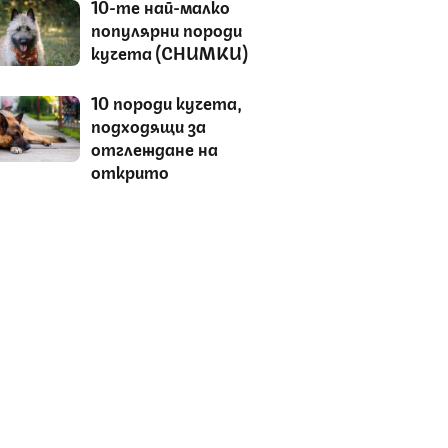
10-те най-малко
популярни породи
кучета (СНИМКИ)
10 породи кучета,
подходящи за
отглеждане на
открито