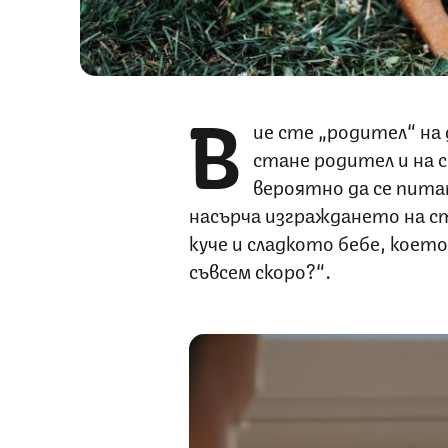
В
ие сте „родител“ на
стане родител и на 
вероятно да се питат
насърча изграждането на 
куче и сладкото бебе, което
съвсем скоро?“.