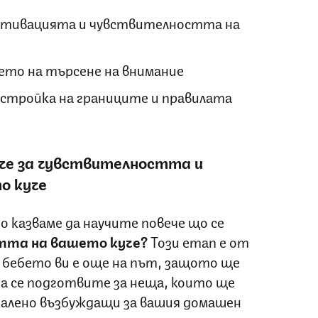
мотивацията и чувствителността на
ето на търсене на внимание
стройка на границите и правилата
ече за чувствителността и
о куче
о казваме да научите повече що се
та на вашето куче?
Този етап е от
 бебето ви е още на път, защото ще
да се подготвите за неща, които ще
алено възбуждащи за вашия домашен