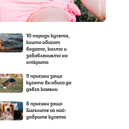
Снимка: iStock
10 породи кучета,
които обичат
водата, калта и
забавленията на
открито
9 причини защо
кучето ви обича да
дъвче камъни
8 причини защо
Бигълите са най-
добрите кучета