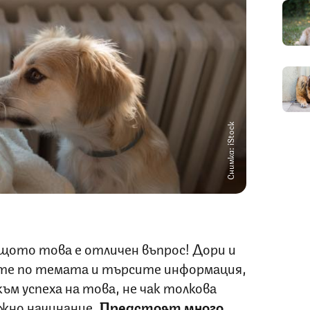
Снимка: iStock
ащото това е отличен въпрос! Дори и
яте по темата и търсите информация,
ъм успеха на това, не чак толкова
ожно начинание.
Предстоят много