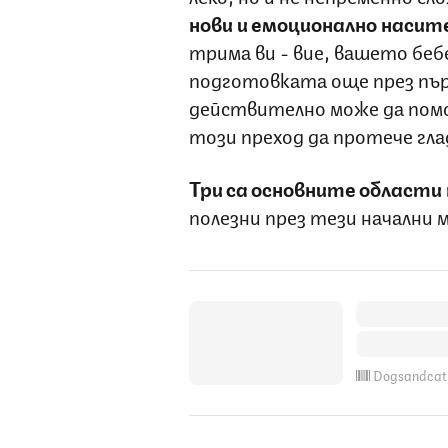
нови и емоционално наси
трима ви - вие, вашето бебе
подготовката още през пъ
действително може да помо
този преход да протече гла
Три са основните области 
полезни през тези начални 
Dogsandcat