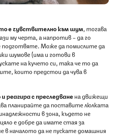
то е чувствително към шум
, тогава
зи му черта, а напротив – да го
е подготвяте. Може да помислите да
ки шумове (има и готови в
ускате на кучето си, така че то да
ците, които предстои да чува в
 и реагира с преследване
на движещи
ава планирайте да поставите люлката
инадлежности в зона, където не
яло е добре да имате стая за
е в началото да не пускате домашния