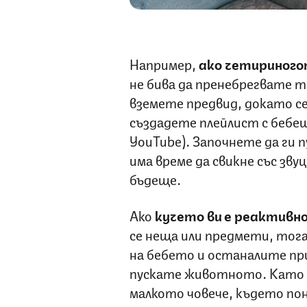
Например,
ако четириного
не бива да пренебрегвате та
вземете предвид, докато с
създадете плейлист с бебеш
УоuTube). Започнете да ги п
има време да свикне със зву
бъдеще.
Ако
кучето ви е реактивно
се неща или предмети, тог
на бебето и останалите пр
пускате животното. Като ц
малкото човече, където пон