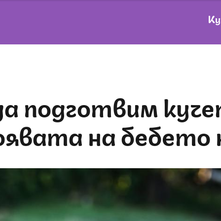
Ку
оявата на бебето 