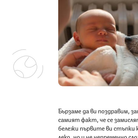
Бързаме да ви поздравим, з
самият факт, че се замисл
бележи първите ви стъпки к
леко, но и не непременно сл