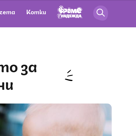
чета
Котки
ни