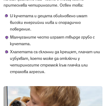
притеснява четириногите. Освен това:
И кучетата и децата обикновено имат
високи енергийни нива и спорадично
поведение.
Малчуганите често играят твърде грубо с
кучетата.
Хлапетата са склонни да крещят, плачат или
избухват, което може да отключи у
четириногите стремеж към плячка или
страхова агресия.