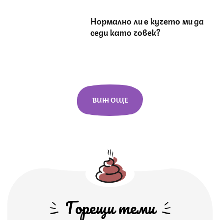
Нормално ли е кучето ми да
седи като човек?
ВИЖ ОЩЕ
Горещи теми