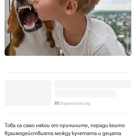
Снимка: iStock
Dogsandcats.bg
Това са само някои от причините, поради които
взаимодействията между кучетата и децата