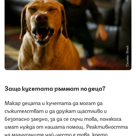
Снимка: iStock
Защо кучетата ръмжат по деца?
Макар децата и кучетата да могат да
съжителстват и да дружат щастливо и
безопасно заедно, за да се случи това, понякога
имат нужда от нашата помощ. Реактивността
на малчуганите най-често е това, което