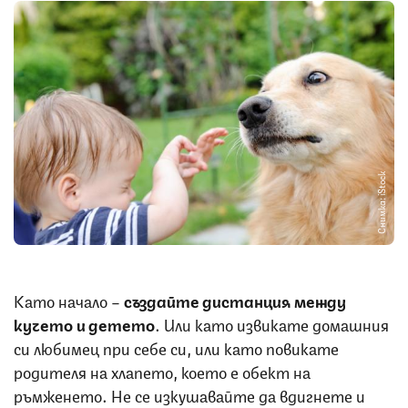
Снимка: iStock
Като начало –
създайте дистанция между
кучето и детето
. Или като извикате домашния
си любимец при себе си, или като повикате
родителя на хлапето, което е обект на
ръмженето. Не се изкушавайте да вдигнете и