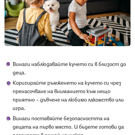
Снимка: iStock
Винаги наблюдавайте кучето си в близост до
деца.
Коригирайте ръмженето на кучето си чрез
пренасочване на вниманието към нещо
приятно – дъвчене на любимо лакомство или
игра.
Винаги поставяйте безопасността на
децата на първо място. И бъдете готови да
реагирате в случай на нужда.