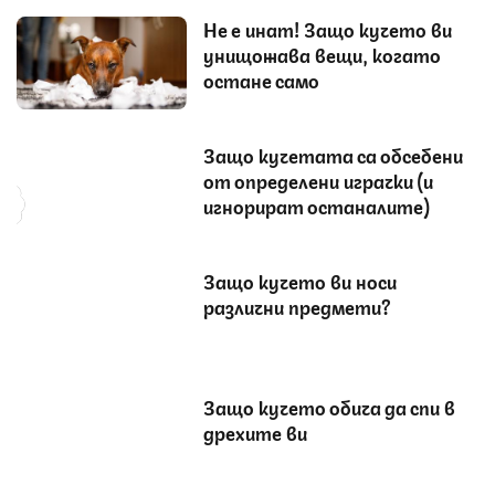
Не е инат! Защо кучето ви
унищожава вещи, когато
остане само
Защо кучетата са обсебени
от определени играчки (и
игнорират останалите)
Защо кучето ви носи
различни предмети?
Защо кучето обича да спи в
дрехите ви