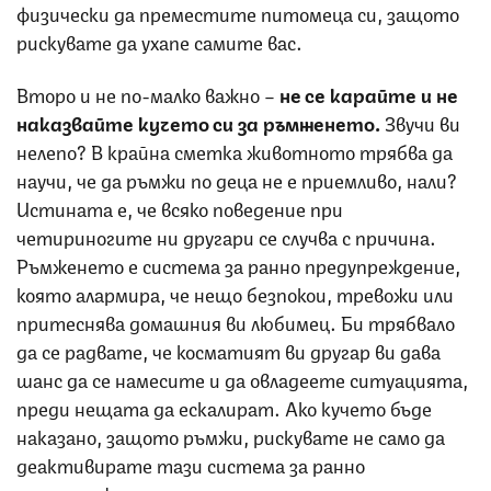
физически да преместите питомеца си, защото
рискувате да ухапе самите вас.
Второ и не по-малко важно –
не се карайте и не
наказвайте кучето си за ръмженето.
Звучи ви
нелепо? В крайна сметка животното трябва да
научи, че да ръмжи по деца не е приемливо, нали?
Истината е, че всяко поведение при
четириногите ни другари се случва с причина.
Ръмженето е система за ранно предупреждение,
която алармира, че нещо безпокои, тревожи или
притеснява домашния ви любимец. Би трябвало
да се радвате, че косматият ви другар ви дава
шанс да се намесите и да овладеете ситуацията,
преди нещата да ескалират. Ако кучето бъде
наказано, защото ръмжи, рискувате не само да
деактивирате тази система за ранно