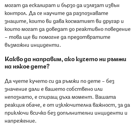
могат да ескалират и бързо да излязат извън
контрол. Да се научите да разпознавате
знаците, които ви дава косматият ви другар и
които могат да доведат до реактивно поведение
– това ще ви помогне да предотвратите
възможни инциденти.
Какво да направим, ако кучето ни ръмжи
на някое дете?
Да чуете кучето си да ръмжи по дете – без
значение дали е вашето собствено или
непознато, е спиращ дъха момент. Вашата
реакция обаче, е от изключителна важност, за да
приключи всичко без допълнителни инциденти и
напрежение.