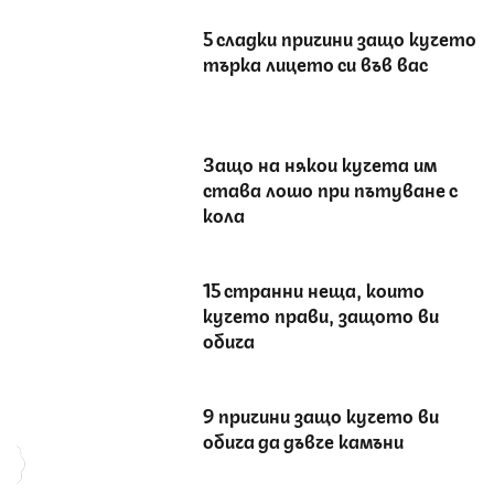
5 сладки причини защо кучето
търка лицето си във вас
Защо на някои кучета им
става лошо при пътуване с
кола
15 странни неща, които
кучето прави, защото ви
обича
9 причини защо кучето ви
обича да дъвче камъни