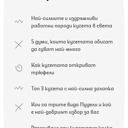
Най-силните и издръжливи
работни породи кучета в света
5 думи, които кучетата обичат
да чуват най-много
Как кучетата откриват
трюфели
Топ 3 кучета с най-силна захапка
Кои са трите вида Пудели и кой
е най-добрият избор за вас
Разгонване при кучетата: колко