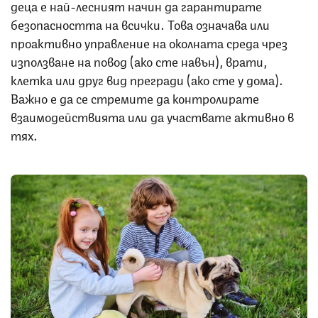
деца е най-лесният начин да гарантирате
безопасността на всички. Това означава или
проактивно управление на околната среда чрез
използване на повод (ако сте навън), врати,
клетка или друг вид прегради (ако сте у дома).
Важно е да се стремите да контролирате
взаимодействията или да участвате активно в
тях.