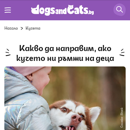
Начало
Кучета
Какво да направим, ако
кучето ни ръмжи на деца
Снимка: iStock