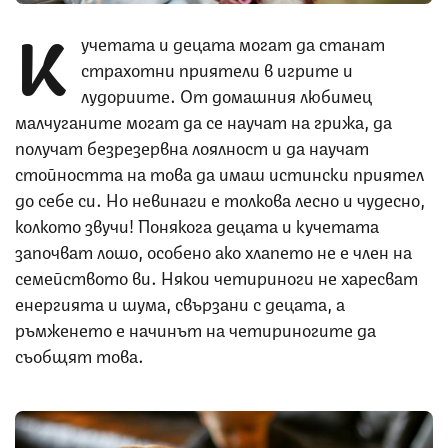
К
учетата и децата могат да станат
страхотни приятели в игрите и
лудориите. От домашния любимец
малчуганите могат да се научат на грижа, да
получат безрезервна лоялност и да научат
стойността на това да имаш истински приятел
до себе си. Но невинаги е толкова лесно и чудесно,
колкото звучи! Понякога децата и кучетата
започват лошо, особено ако хлапето не е член на
семейството ви. Някои четириноги не харесват
енергията и шума, свързани с децата, а
ръмженето е начинът на четириногите да
съобщят това.