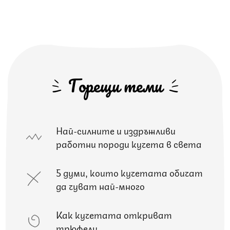
Горещи теми
Най-силните и издръжливи
работни породи кучета в света
5 думи, които кучетата обичат
да чуват най-много
Как кучетата откриват
трюфели