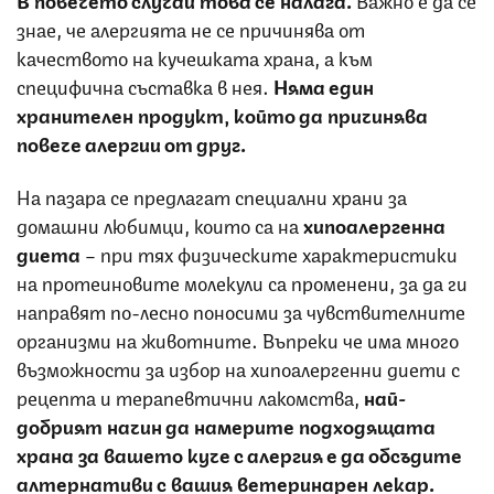
знае, че алергията не се причинява от
качеството на кучешката храна, а към
специфична съставка в нея.
Няма един
хранителен продукт, който да причинява
повече алергии от друг.
На пазара се предлагат специални храни за
домашни любимци, които са на
хипоалергенна
диета
– при тях физическите характеристики
на протеиновите молекули са променени, за да ги
направят по-лесно поносими за чувствителните
организми на животните. Въпреки че има много
възможности за избор на хипоалергенни диети с
рецепта и терапевтични лакомства,
най-
добрият начин да намерите подходящата
храна за вашето куче с алергия е да обсъдите
алтернативи с вашия ветеринарен лекар.