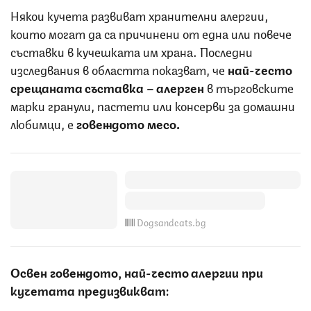
Някои кучета развиват хранителни алергии,
които могат да са причинени от една или повече
съставки в кучешката им храна. Последни
изследвания в областта показват, че
най-често
срещаната съставка – алерген
в търговските
марки гранули, пастети или консерви за домашни
любимци, е
говеждото месо.
Dogsandcats.bg
Освен говеждото, най-често алергии при
кучетата предизвикват: