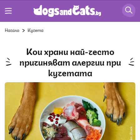
Начало
Кучета
Кои храни най-често
причиняват алергии при
кучетата
Снимка: iStock