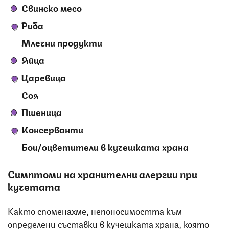
Свинско месо
Риба
Млечни продукти
Яйца
Царевица
Соя
Пшеница
Консерванти
Бои/оцветители в кучешката храна
Симптоми на хранителни алергии при
кучетата
Както споменахме, непоносимостта към
определени съставки в кучешката храна, която