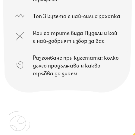
Топ 3 кучета с най-силна захапка
Кои са трите вида Пудели и кой
е най-добрият избор за вас
Разгонване при кучетата: колко
дълго продължава и какво
трябва да знаем