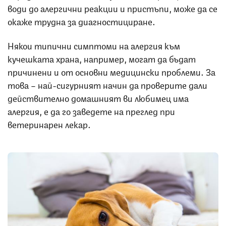
води до алергични реакции и пристъпи, може да се
окаже трудна за диагностициране.
Някои типични симптоми на алергия към
кучешката храна, например, могат да бъдат
причинени и от основни медицински проблеми. За
това – най-сигурният начин да проверите дали
действително домашният ви любимец има
алергия, е да го заведете на преглед при
ветеринарен лекар.