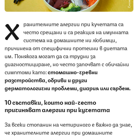
Х
ранителните алергии при кучетата са
често срещани и са реакция на имунната
система на домашните ни любимци,
причинена от специфични протеини в диетата
им. Понякога могат да са трудни за
диагностициране, но често започват с обичайни
симптоми като:
стомашно-чревни
разстройства, обриви и други
дерматологични проблеми, диария или сърбеж.
10 съставки, които най-често
причиняват алергии при кучетата
За всеки стопанин на четириного е важно да знае,
че хранителните алергии при домашните