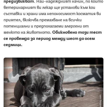
предизвикват
. Най-надеждният начин, по който
ветеринарният ви лекар ще установи към кои
съставки и храни има непоносимост косматия ви
приятел, включва премахване на всички
потенциални и предполагаеми алергени от
менюто на животното.
Обикновено този тест
се провежда за период между шест до осем
седмици.
Снимка: pixabay.com