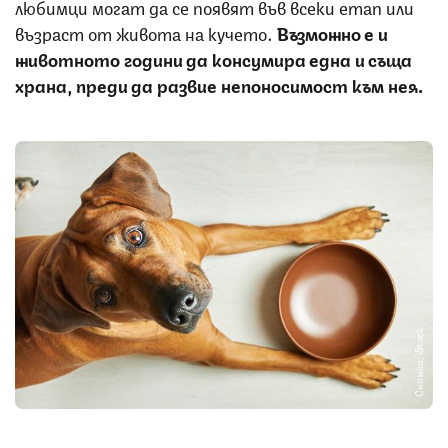
любимци могат да се появят във всеки етап или
възраст от живота на кучето.
Възможно е и
животното години да консумира една и съща
храна, преди да развие непоносимост към нея.
Снимка: iStock