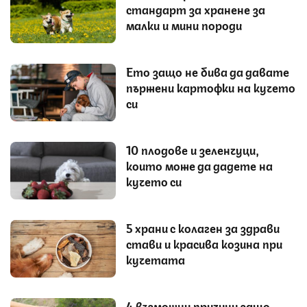
стандарт за хранене за
малки и мини породи
Ето защо не бива да давате
пържени картофки на кучето
си
10 плодове и зеленчуци,
които може да дадете на
кучето си
5 храни с колаген за здрави
стави и красива козина при
кучетата
4 възможни причини защо