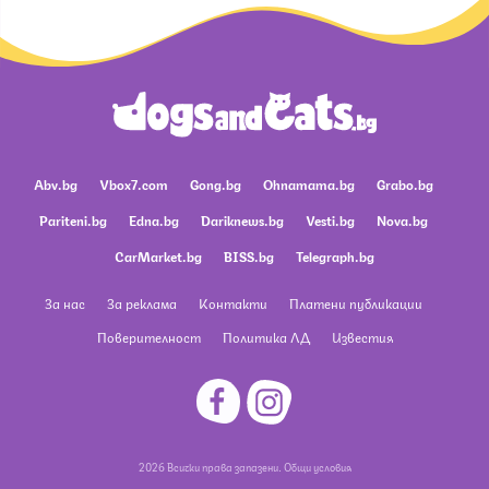
Abv.bg
Vbox7.com
Gong.bg
Ohnamama.bg
Grabo.bg
Pariteni.bg
Edna.bg
Dariknews.bg
Vesti.bg
Nova.bg
CarMarket.bg
BISS.bg
Telegraph.bg
За нас
За реклама
Контакти
Платени публикации
Поверителност
Политика ЛД
Известия
2026 Всички права запазени.
Общи условия