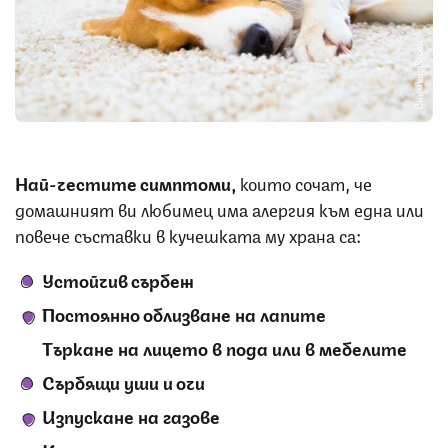
Снимка: iStock
Най-честите симптоми,
които сочат, че
домашният ви любимец има алергия към една или
повече съставки в кучешката му храна са:
Устойчив сърбеж
Постоянно облизване на лапите
Търкане на лицето в пода или в мебелите
Сърбящи уши и очи
Изпускане на газове