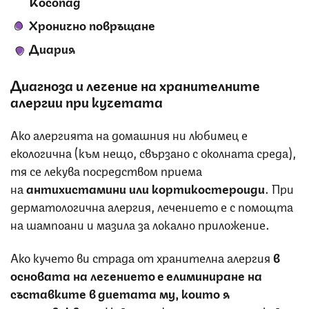
Косопад
Хронично повръщане
Диария
Диагноза и лечение на хранителните
алергии при кучетата
Ако алергията на домашния ни любимец е
екологична (към нещо, свързано с околната среда),
тя се лекува посредством приема
на
антихистамини или кортикостероиди
. При
дерматологична алергия, лечението е с помощта
на шампоани и мазила за локално приложение.
Ако кучето ви страда от хранителна алергия
в
основата на лечението е елиминиране на
съставките в диетата му, които я