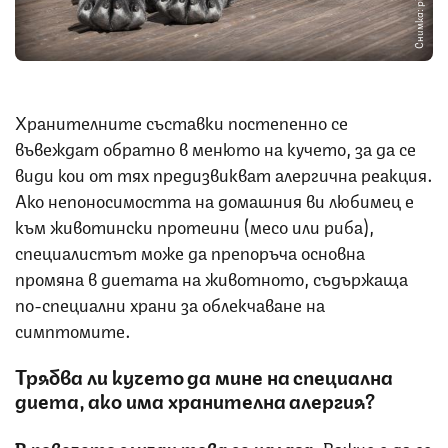
Хранителните съставки постепенно се
въвеждат обратно в менюто на кучето, за да се
види кои от тях предизвикват алергична реакция.
Ако непоносимостта на домашния ви любимец е
към животински протеини (месо или риба),
специалистът може да препоръча основна
промяна в диетата на животното, съдържаща
по-специални храни за облекчаване на
симптомите.
Трябва ли кучето да мине на специална
диета, ако има хранителна алергия?
В повечето случаи това се налага.
Важно е да се