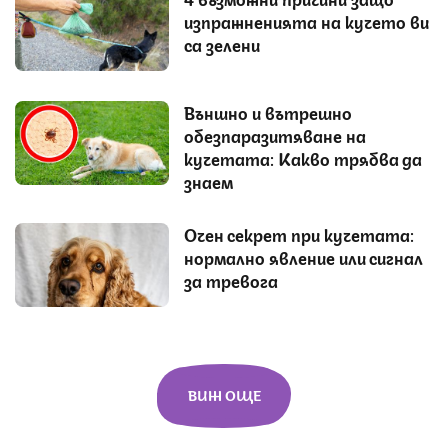
изпражненията на кучето ви
са зелени
Външно и вътрешно
обезпаразитяване на
кучетата: Какво трябва да
знаем
Очен секрет при кучетата:
нормално явление или сигнал
за тревога
ВИЖ ОЩЕ