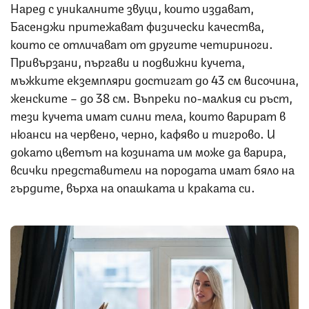
Наред с уникалните звуци, които издават,
Басенджи притежават физически качества,
които се отличават от другите четириноги.
Привързани, пъргави и подвижни кучета,
мъжките екземпляри достигат до 43 см височина,
женските – до 38 см. Въпреки по-малкия си ръст,
тези кучета имат силни тела, които варират в
нюанси на червено, черно, кафяво и тигрово. И
докато цветът на козината им може да варира,
всички представители на породата имат бяло на
гърдите, върха на опашката и краката си.