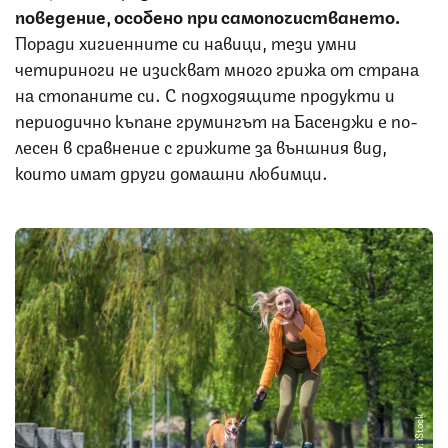
поведение, особено при самопочистването.
Поради хигиенните си навици, тези умни
четириноги не изискват много грижа от страна
на стопаните си. С подходящите продукти и
периодично къпане грумингът на Басенджи е по-
лесен в сравнение с грижите за външния вид,
които имат други домашни любимци.