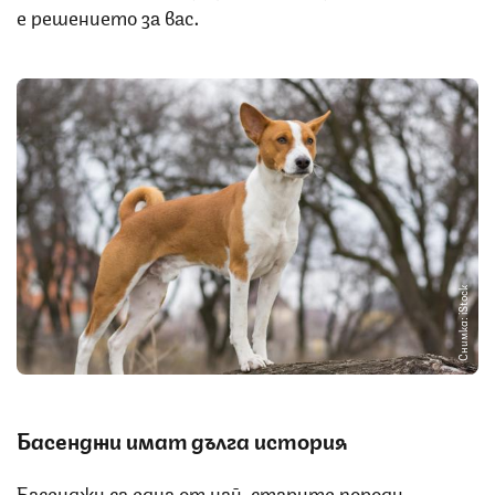
е решението за вас.
Снимка: iStock
Басенджи имат дълга история
Басенджи са една от най-старите породи,