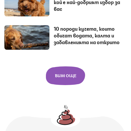
кой е най-добрият избор за
вас
10 породи кучета, които
обичат водата, калта и
забавленията на открито
ВИЖ ОЩЕ