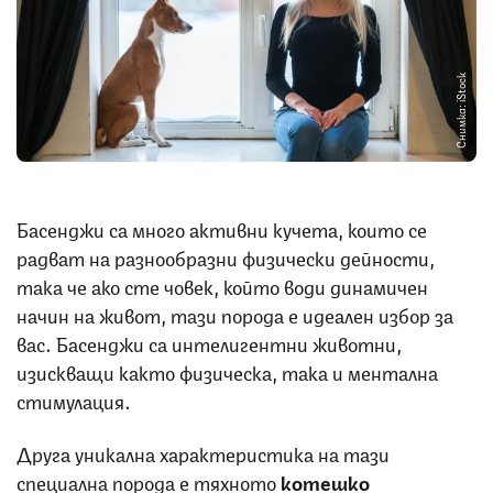
Снимка: iStock
Басенджи са много активни кучета, които се
радват на разнообразни физически дейности,
така че ако сте човек, който води динамичен
начин на живот, тази порода е идеален избор за
вас. Басенджи са интелигентни животни,
изискващи както физическа, така и ментална
стимулация.
Друга уникална характеристика на тази
специална порода е тяхното
котешко