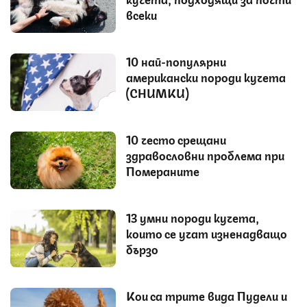
всеки
10 най-популярни
американски породи кучета
(СНИМКИ)
10 често срещани
здравословни проблема при
Помераните
13 умни породи кучета,
които се учат изненадващо
бързо
Кои са трите вида Пудели и