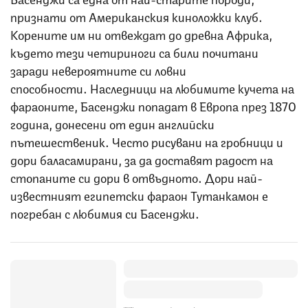
признати от Американския киноложки клуб.
Корените им ни отвеждат до древна Африка,
където тези четириноги са били почитани
заради невероятните си ловни
способности. Наследници на любимите кучета на
фараоните, Басенджи попадат в Европа през 1870
година, донесени от един английски
пътешественик. Често рисувани на гробници и
дори баласамирани, за да доставят радост на
стопаните си дори в отвъдното. Дори най-
известният египетски фараон Тутанкамон е
погребан с любимия си Басенджи.