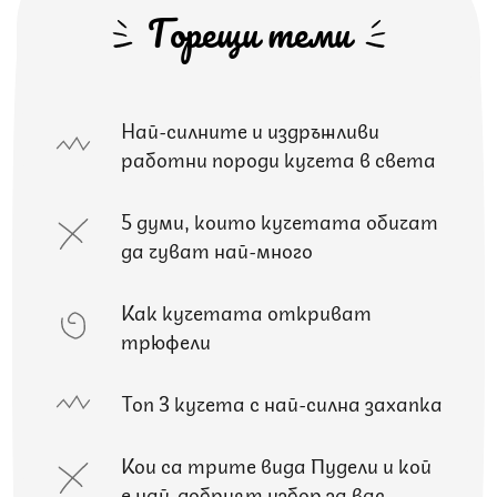
Горещи теми
Най-силните и издръжливи
работни породи кучета в света
5 думи, които кучетата обичат
да чуват най-много
Как кучетата откриват
трюфели
Топ 3 кучета с най-силна захапка
Кои са трите вида Пудели и кой
е най-добрият избор за вас