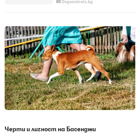
Dogsandcats.bg
Снимка: iStock
Черти и личност на Басенджи