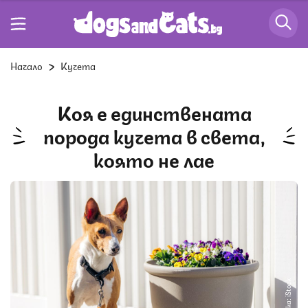
Начало
Кучета
Коя е единствената
порода кучета в света,
която не лае
Снимка: iStock