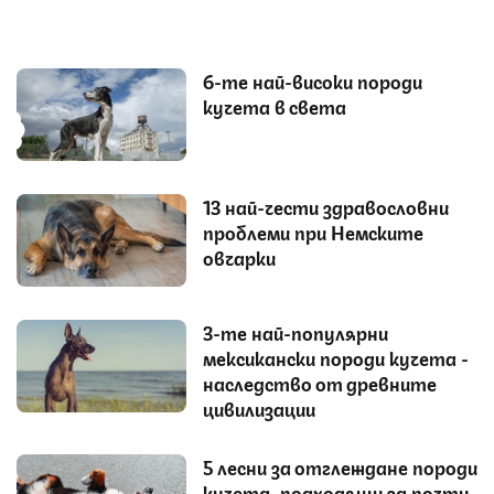
6-те най-високи породи
кучета в света
13 най-чести здравословни
проблеми при Немските
овчарки
3-те най-популярни
мексикански породи кучета -
наследство от древните
цивилизации
5 лесни за отглеждане породи
кучета, подходящи за почти