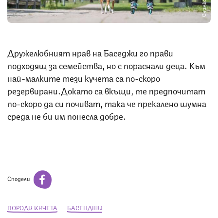
Снимка: iStock
Дружелюбният нрав на Баседжи го прави
подходящ за семейства, но с пораснали деца. Към
най-малките тези кучета са по-скоро
резервирани.Докато са вкъщи, те предпочитат
по-скоро да си почиват, така че прекалено шумна
среда не би им понесла добре.
Сподели
ПОРОДИ КУЧЕТА
БАСЕНДЖИ