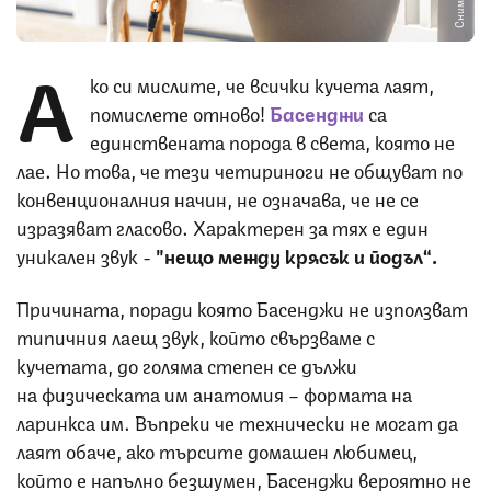
А
ко си мислите, че всички кучета лаят,
помислете отново!
Басенджи
са
единствената порода в света, която не
лае. Но това, че тези четириноги не общуват по
конвенционалния начин, не означава, че не се
изразяват гласово. Характерен за тях е един
уникален звук -
"нещо между крясък и йодъл“.
Причината, поради която Басенджи не използват
типичния лаещ звук, който свързваме с
кучетата, до голяма степен се дължи
на физическата им анатомия – формата на
ларинкса им. Въпреки че технически не могат да
лаят обаче, ако търсите домашен любимец,
който е напълно безшумен, Басенджи вероятно не