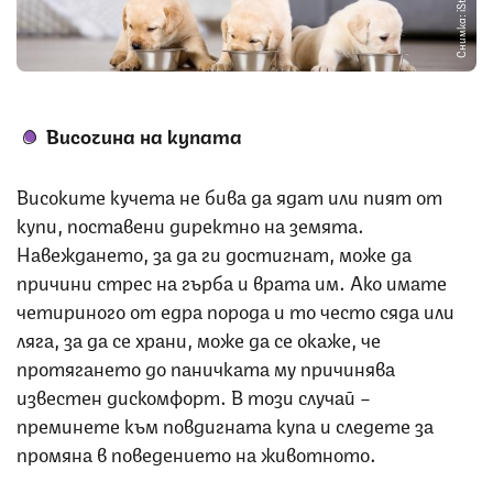
Снимка: iStock
Височина на купата
Високите кучета не бива да ядат или пият от
купи, поставени директно на земята.
Навеждането, за да ги достигнат, може да
причини стрес на гърба и врата им. Ако имате
четириного от едра порода и то често сяда или
ляга, за да се храни, може да се окаже, че
протягането до паничката му причинява
известен дискомфорт. В този случай –
преминете към повдигната купа и следете за
промяна в поведението на животното.