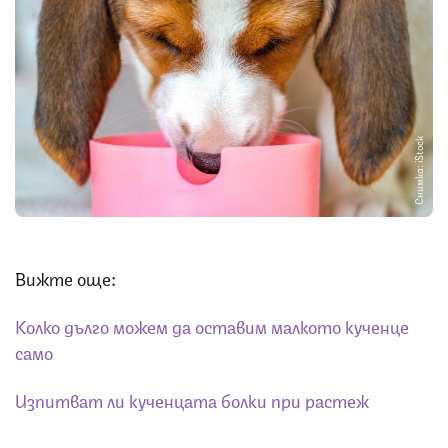
Снимка: iStock
Вижте още:
Колко дълго можем да оставим малкото кученце
само
Изпитват ли кученцата болки при растеж