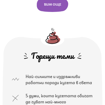
ВИЖ ОЩЕ
Горещи теми
Най-силните и издръжливи
работни породи кучета в света
5 думи, които кучетата обичат
да чуват най-много