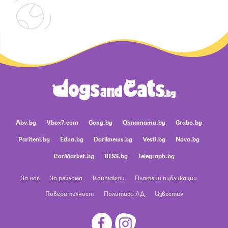
Abv.bg
Vbox7.com
Gong.bg
Ohnamama.bg
Grabo.bg
Pariteni.bg
Edna.bg
Dariknews.bg
Vesti.bg
Nova.bg
CarMarket.bg
BISS.bg
Telegraph.bg
За нас
За реклама
Контакти
Платени публикации
Поверителност
Политика ЛД
Известия