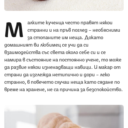
М
алките кученца често правят някои
странни и на пръв поглед – необясними
за стопаните им неща. Докато
домашният ви любимец се учи да си
взаимодейства със света около себе си и се
намира в състояние на постоянно учене, то може
да развие някои изненадващи навици. И макар от
страни да изглежда нетипично и дори – леко
странно, в повечето случаи неща като сядане по
време на хранене, не са причина за безспокойство.