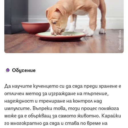
Снимка: iStock
О
бучение
Да научите кученцето си да сяда преди хранене е
отличен метод за изграждане на търпение,
надеждност и трениране на контрол над
импулсите. Въпреки това, този процес понякога
може да е объркващ за самото животно. Карайки
го многократно да сяда и става по време на