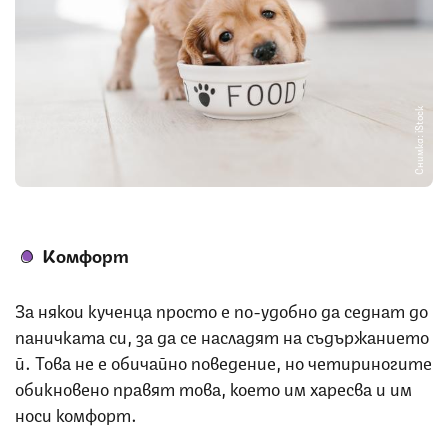
Снимка: iStock
Комфорт
За някои кученца просто е по-удобно да седнат до
паничката си, за да се насладят на съдържанието
й. Това не е обичайно поведение, но четириногите
обикновено правят това, което им харесва и им
носи комфорт.