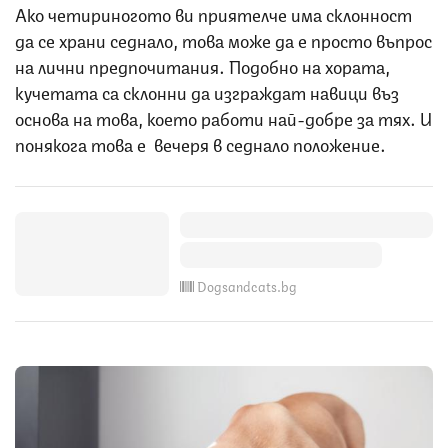
Ако четириногото ви приятелче има склонност
да се храни седнало, това може да е просто въпрос
на лични предпочитания. Подобно на хората,
кучетата са склонни да изграждат навици въз
основа на това, което работи най-добре за тях. И
понякога това е вечеря в седнало положение.
Dogsandcats.bg