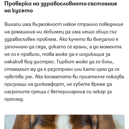
Проверка на здравословното състояние
на кучето
Винаги има възможност някое странно поведение
на домашния ни любимец да има нещо общо със
здравословен проблем. Ако кучето ви внезапно е
започнало да сяда, докато се храни, а до момента
не го е правило, това може да е индикация за
някакъв вид дистрес. Гърбът може да го боли,
стомахът му да е разстроен или като цяло да се
чувства зле. Ако косматото ви приятелче показва
признаци на дискомфорт, не губете време да
насрочите среща с ветеринарния си лекар за
преглед.