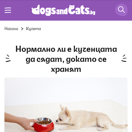
Начало
Кучета
Нормално ли е кученцата
да сядат, докато се
хранят
Снимка: iStock