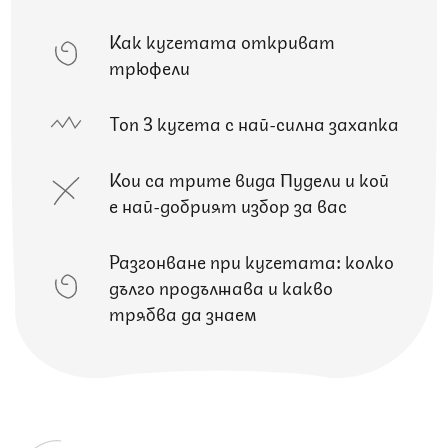
Как кучетата откриват
трюфели
Топ 3 кучета с най-силна захапка
Кои са трите вида Пудели и кой
е най-добрият избор за вас
Разгонване при кучетата: колко
дълго продължава и какво
трябва да знаем