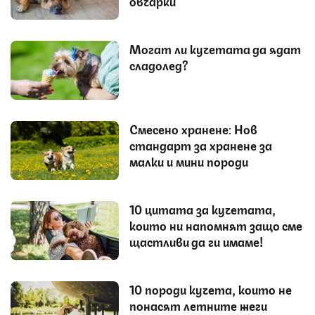
овчарки
Могат ли кучетата да ядат
сладолед?
Смесено хранене: Нов
стандарт за хранене за
малки и мини породи
10 цитата за кучетата,
които ни напомнят защо сме
щастливи да ги имаме!
10 породи кучета, които не
понасят летните жеги