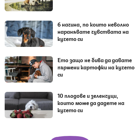
6 начина, по които неволно
наранявате чувствата на
кучето си
Ето защо не бива да давате
пържени картофки на кучето
си
10 плодове и зеленчуци,
които може да дадете на
кучето си