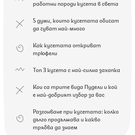
работни породи кучета в света
5 думи, които кучетата обичат
да чуват най-много
Как кучетата откриват
трюфели
Топ 3 кучета с най-силна захапка
Кои са трите вида Пудели и кой
е най-добрият избор за вас
Разгонване при кучетата: колко
дълго продължава и какво
трябва да знаем