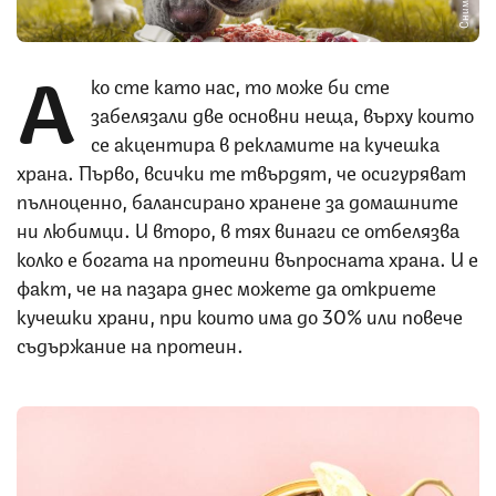
А
ко сте като нас, то може би сте
забелязали две основни неща, върху които
се акцентира в рекламите на кучешка
храна. Първо, всички те твърдят, че осигуряват
пълноценно, балансирано хранене за домашните
ни любимци. И второ, в тях винаги се отбелязва
колко е богата на протеини въпросната храна. И е
факт, че на пазара днес можете да откриете
кучешки храни, при които има до 30% или повече
съдържание на протеин.