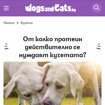
Начало
Кучета
От колко протеин
действително се
нуждаят кучетата?
Снимка: iStock