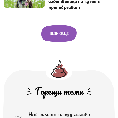
собственици на кучета
пренебрегват
ВИЖ ОЩЕ
Горещи теми
Най-силните и издръжливи