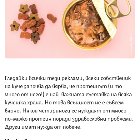
Снимка: iStock
Гледайки всички тези реклами, всеки собственик
на куче започва да вярва, че протеинът (и то
много от него!) е най-важната съставка на всяка
кучешка храна. Но това всъщност не е съвсем
вярно. Някои четириноги се нуждаят от много
по-малко протеин поради здравословни проблеми.
Други имат нужда от повече.