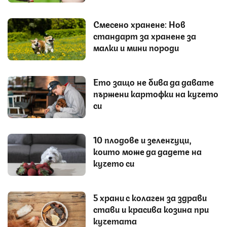
Смесено хранене: Нов
стандарт за хранене за
малки и мини породи
Ето защо не бива да давате
пържени картофки на кучето
си
10 плодове и зеленчуци,
които може да дадете на
кучето си
5 храни с колаген за здрави
стави и красива козина при
кучетата