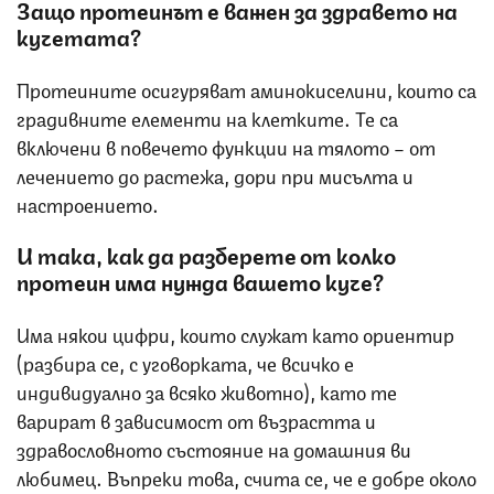
Защо протеинът е важен за здравето на
кучетата?
Протеините осигуряват аминокиселини, които са
градивните елементи на клетките. Те са
включени в повечето функции на тялото – от
лечението до растежа, дори при мисълта и
настроението.
И така, как да разберете от колко
протеин има нужда вашето куче?
Има някои цифри, които служат като ориентир
(разбира се, с уговорката, че всичко е
индивидуално за всяко животно), като те
варират в зависимост от възрастта и
здравословното състояние на домашния ви
любимец. Въпреки това, счита се, че е добре около