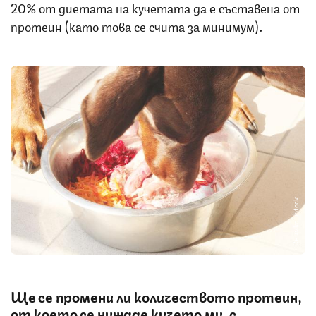
20% от диетата на кучетата да е съставена от
протеин (като това се счита за минимум).
Снимка: iStock
Ще се промени ли количеството протеин,
от което се нуждае кучето ми, с