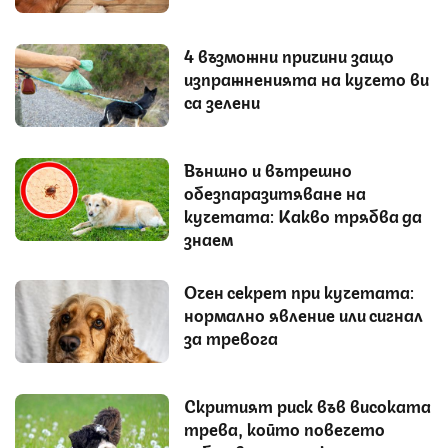
4 възможни причини защо
изпражненията на кучето ви
са зелени
Външно и вътрешно
обезпаразитяване на
кучетата: Какво трябва да
знаем
Очен секрет при кучетата:
нормално явление или сигнал
за тревога
Скритият риск във високата
трева, който повечето