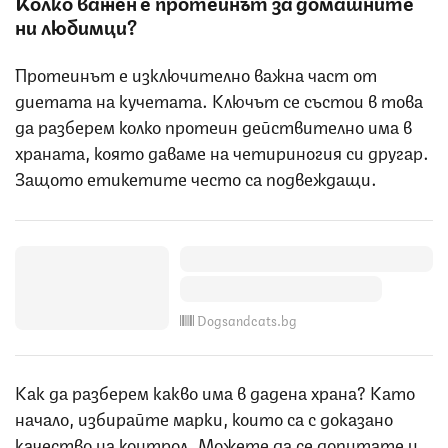
Колко важен е протеинът за домашните
ни любимци?
Протеинът е изключително важна част от
диетата на кучетата. Ключът се състои в това
да разберем колко протеин действително има в
храната, която даваме на четириногия си другар.
Защото етикетите често са подвеждащи.
Dogsandcats.bg
Как да разберем какво има в дадена храна? Като
начало, избирайте марки, които са с доказано
качество на контрол. Можете да се допитате и