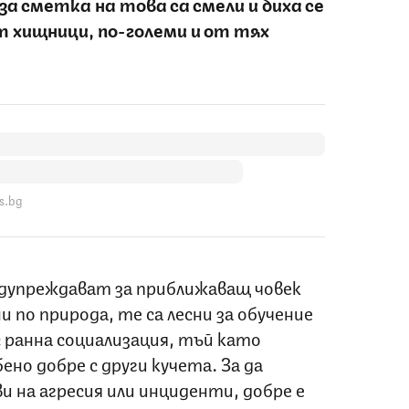
 за сметка на това са смели и биха се
 хищници, по-големи и от тях
s.bg
редупреждават за приближаващ човек
по природа, те са лесни за обучение
с ранна социализация, тъй като
ено добре с други кучета. За да
 на агресия или инциденти, добре е