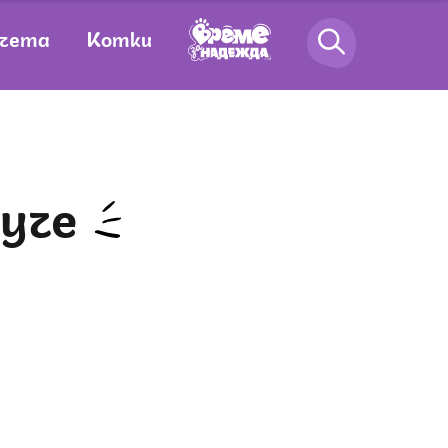
чета
Котки
куче