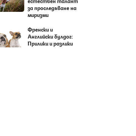
естествен талант
за проследяване на
миризми
Френски и
Английски булдог:
Прилики и разлики