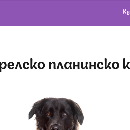
Ку
щрелско планинско 