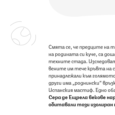
Смята се, че предците на т
на родината си куче, са до
техните стада. Изследоват
вените им тече кръвта на с
принадлежали към голямото
други има „роднински“ връз
Испанския мастиф. Едно оба
Сера де Ещрела векове нар
обитавали този изолиран 