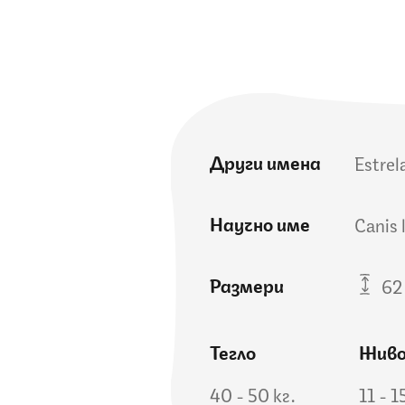
Други имена
Estre
Научно име
Canis 
Размери
62 
Тегло
Жив
40 - 50 кг.
11 - 1