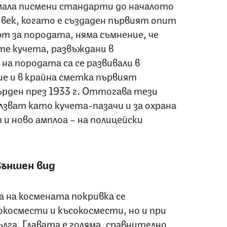
имала писмени стандарти до началото
 век, когато е създаден първият опит
т за породата, няма съмнение, че
те кучета, развъждани в
а породата са се развивали в
е и в крайна сметка първият
рден през 1933 г. Оттогава тези
лзват като кучета-пазачи и за охрана
 и ново амплоа – на полицейски
ъншен вид
 на космената покривка се
окосмести и късокосмести, но и при
ълга. Главата е голяма, сравнително