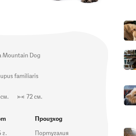
la Mountain Dog
lupus familiaris
см.
72 см.
от
Произход
5 г.
Португалия