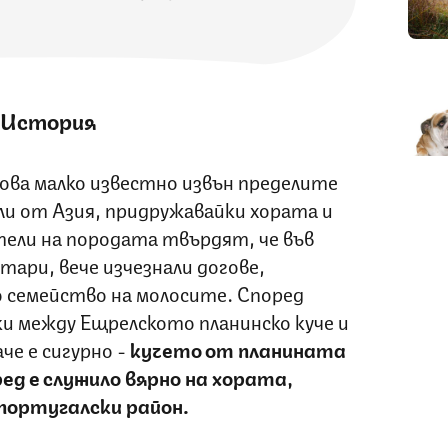
История
ова малко известно извън пределите
шли от Азия, придружавайки хората и
ели на породата твърдят, че във
тари, вече изчезнали догове,
 семейство на молосите. Според
ки между Ещрелското планинско куче и
че е сигурно -
кучето от планината
ед е служило вярно на хората,
португалски район.