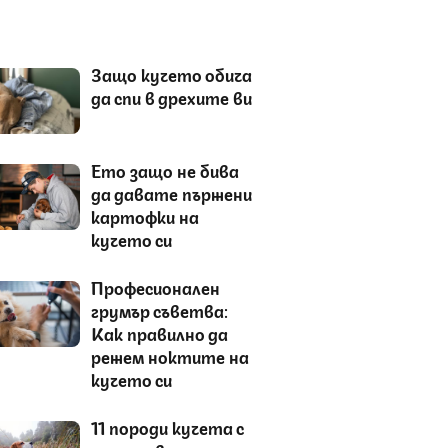
Защо кучето обича
да спи в дрехите ви
Ето защо не бива
да давате пържени
картофки на
кучето си
Професионален
грумър съветва:
Как правилно да
режем ноктите на
кучето си
11 породи кучета с