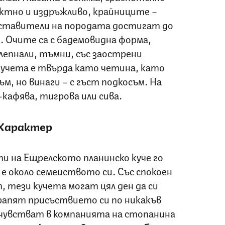
актно и издръжливо, крайниците –
ставители на породата достигат до
о. Очите са с бадемовидна форма,
лепнали, тъмни, със заострени
кучета е твърда като четина, като
съм, но винаги – с гъст подкосъм. На
кафява, тигрова или сива.
Характер
 на Ещрелското планинско куче го
 е около семейството си. Със спокоен
 тези кучета могат цял ден да си
трапят присъствието си по никакъв
 чувстват в компанията на стопанина