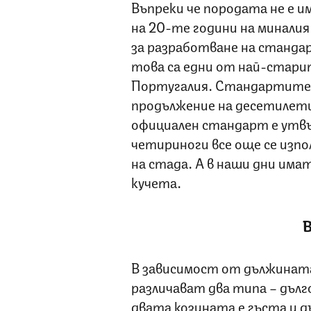
Въпреки че породата не е 
на 20-те години на миналия
за разработване на стандар
това са едни от най-стари
Португалия. Стандартите н
продължение на десетилети
официален стандарт е утвъ
четириноги все още се изпо
на стада. А в наши дни имат
кучета.
В
В зависимост от дължината
различават два типа – дълг
двата козината е гъста и д