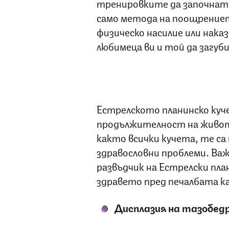
тренировките да започнат 
само метода на поощрението
физическо насилие или наказ
любимеца ви и той да загуби
Естрелското планинско куче
продължителност на живота
както всички кучета, те са
здравословни проблеми. Ва
развъдчик на Естрелски пла
здравето пред печалбата 
Дисплазия на тазобед