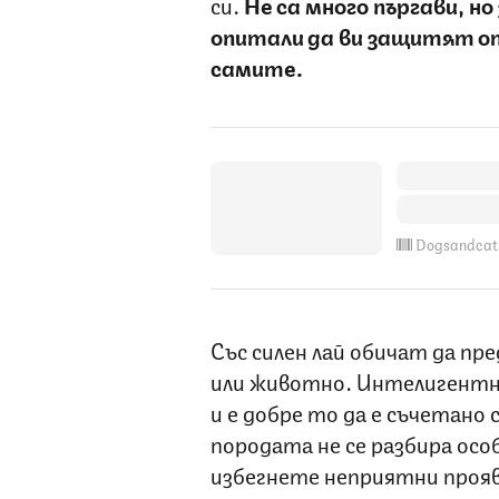
си.
Не са много пъргави, но
опитали да ви защитят от
самите.
Dogsandcat
Със силен лай обичат да п
или животно. Интелигентни 
и е добре то да е съчетано 
породата не се разбира особ
избегнете неприятни прояви