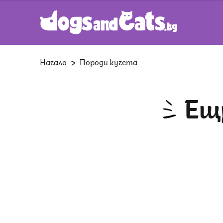
Начало
Породи кучета
Е