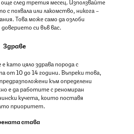
още след третия месец. Използвайте
 с похвала или лакомство, никога –
ания. Това може само да озлоби
 доверието си във вас.
Здраве
 е като цяло здрава порода с
 от 10 до 14 години. Въпреки това,
 предразположени към определени
жно е да работите с реномиран
нински кучета, които поставя
като приоритет.
рената става