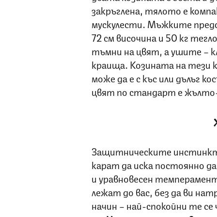
закръглена, тялото е комп
мускулести. Мъжките пред
72 см височина и 50 кг тегл
тъмни на цвят, а ушите – к
краища. Козината на тези 
може да е с къс или дълъг ко
цвят по стандарт е жълто-
Защитническите инстинкти
карат да иска постоянно да
и уравновесен темперамент,
лежат до вас, без да ви на
начин – най-спокойни те се