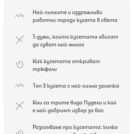
Най-силните и издръжливи
работни породи кучета в света
5 думи, които кучетата обичат
да чуват най-много
Как кучетата откриват
трюфели
Топ 3 кучета с най-силна захапка
Кои са трите вида Пудели и кой
е най-добрият избор за вас
Разгонване при кучетата: колко