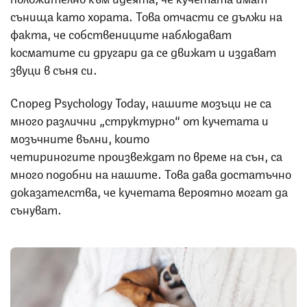
сънища като хората. Това отчасти се дължи на
факта, че собствениците наблюдават
косматите си другари да се движат и издават
звуци в съня си.
Според Psychology Today, нашите мозъци не са
много различни „структурно“ от кучетата и
мозъчните вълни, които
четириногите произвеждат по време на сън, са
много подобни на нашите. Това дава достатъчно
доказателства, че кучетата вероятно могат да
сънуват.