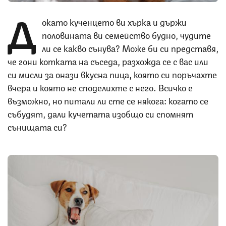
Д
окато кученцето ви хърка и държи
половината ви семейство будно, чудите
ли се какво сънува? Може би си представя,
че гони котката на съседа, разхожда се с вас или
си мисли за онази вкусна пица, която си поръчахте
вчера и която не споделихте с него. Всичко е
възможно, но питали ли сте се някога: когато се
събудят, дали кучетата изобщо си спомнят
сънищата си?