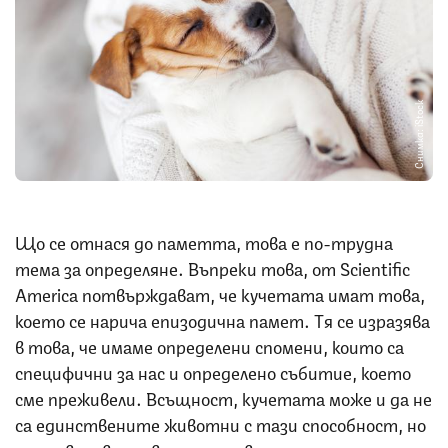
Снимка: iStock
Що се отнася до паметта, това е по-трудна
тема за определяне. Въпреки това, от Scientific
America потвърждават, че кучетата имат това,
което се нарича епизодична памет. Тя се изразява
в това, че имаме определени спомени, които са
специфични за нас и определено събитие, което
сме преживели. Всъщност, кучетата може и да не
са единствените животни с тази способност, но