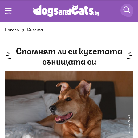
Начало
Кучета
Спомнят ли си кучетата
сънищата си
Снимка: iStock