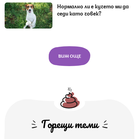
Нормално ли е кучето ми да
седи като човек?
ВИЖ ОЩЕ
Горещи теми