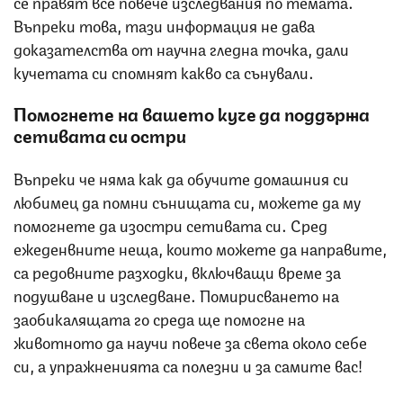
се правят все повече изследвания по темата.
Въпреки това, тази информация не дава
доказателства от научна гледна точка, дали
кучетата си спомнят какво са сънували.
Помогнете на вашето куче да поддържа
сетивата си остри
Въпреки че няма как да обучите домашния си
любимец да помни сънищата си, можете да му
помогнете да изостри сетивата си. Сред
ежеденвните неща, които можете да направите,
са редовните разходки, включващи време за
подушване и изследване. Помирисването на
заобикалящата го среда ще помогне на
животното да научи повече за света около себе
си, а упражненията са полезни и за самите вас!