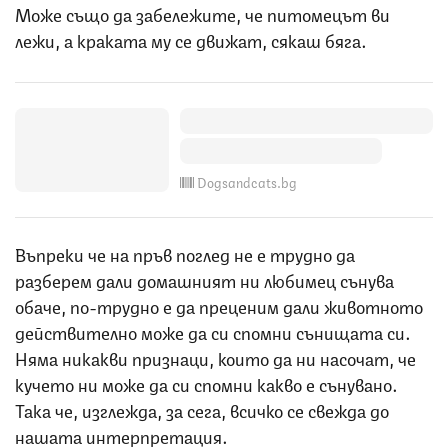
Може също да забележите, че питомецът ви
лежи, а краката му се движат, сякаш бяга.
Dogsandcats.bg
Въпреки че на пръв поглед не е трудно да
разберем дали домашният ни любимец сънува
обаче, по-трудно е да преценим дали животното
действително може да си спомни сънищата си.
Няма никакви признаци, които да ни насочат, че
кучето ни може да си спомни какво е сънувано.
Така че, изглежда, за сега, всичко се свежда до
нашата интерпретация.