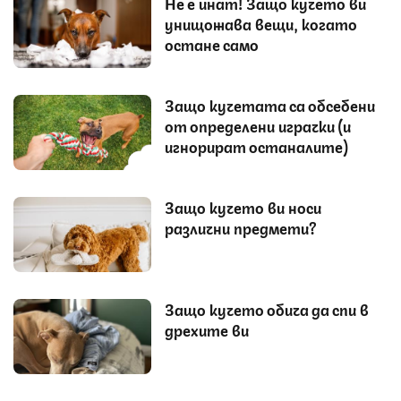
Не е инат! Защо кучето ви
унищожава вещи, когато
остане само
Защо кучетата са обсебени
от определени играчки (и
игнорират останалите)
Защо кучето ви носи
различни предмети?
Защо кучето обича да спи в
дрехите ви