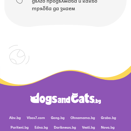
дълго продължава и какво
трябва да знаем
Abv.bg
Vbox7.com
Gong.bg
Ohnamama.bg
Grabo.bg
Pariteni.bg
Edna.bg
Dariknews.bg
Vesti.bg
Nova.bg