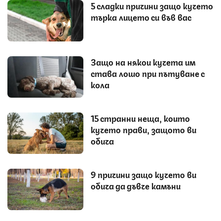
5 сладки причини защо кучето
търка лицето си във вас
Защо на някои кучета им
става лошо при пътуване с
кола
15 странни неща, които
кучето прави, защото ви
обича
9 причини защо кучето ви
обича да дъвче камъни