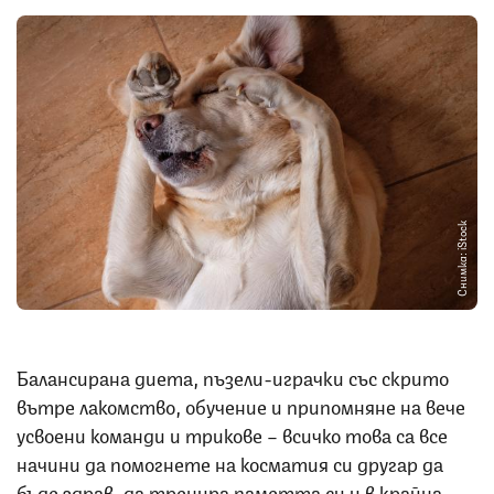
Снимка: iStock
Балансирана диета, пъзели-играчки със скрито
вътре лакомство, обучение и припомняне на вече
усвоени команди и трикове – всичко това са все
начини да помогнете на косматия си другар да
бъде здрав, да тренира паметта си и в крайна