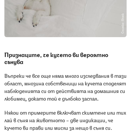
Снимка: iStock
Признаците, че кучето ви вероятно
сънува
Въпреки че все още няма много изследвания в тази
област, мнозина собственици на кучета споделят
наблюденията си от действията на домашния си
любимец, докато той е дълбоко заспал.
Някои от примерите включват скимтене или тих
лай в съня на животното – две индикации, че
кучето ви прави или мисли за нещо в съня си.