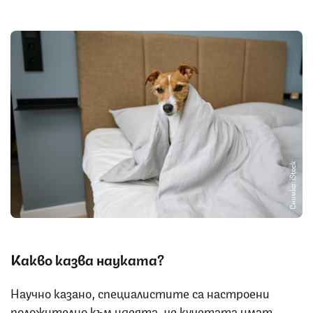
Снимка: iStock
Какво казва науката?
Научно казано, специалистите са настроени
положително към идеята, че кучетата имат