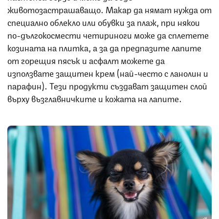
животозастрашаващо. Макар да нямат нужда от
специално облекло или обувки за плаж, при някои
по-дългокосмести четириноги може да сплетете
козината на плитка, а за да предпазите лапите
от горещия пясък и асфалт можете да
използвате защитен крем (най-често с ланолин и
парафин). Тези продукти създават защитен слой
върху възглавничките и кожата на лапите.