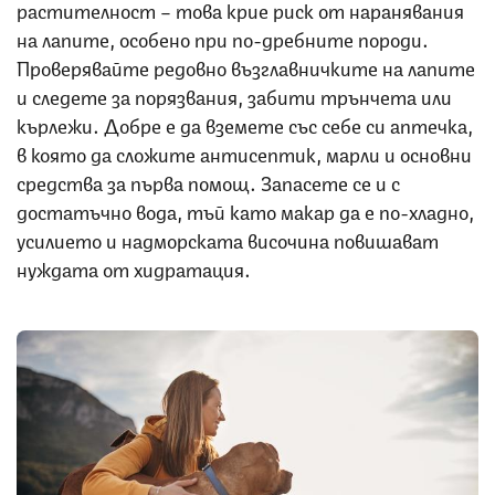
растителност – това крие риск от наранявания
на лапите, особено при по-дребните породи.
Проверявайте редовно възглавничките на лапите
и следете за порязвания, забити трънчета или
кърлежи. Добре е да вземете със себе си аптечка,
в която да сложите антисептик, марли и основни
средства за първа помощ. Запасете се и с
достатъчно вода, тъй като макар да е по-хладно,
усилието и надморската височина повишават
нуждата от хидратация.