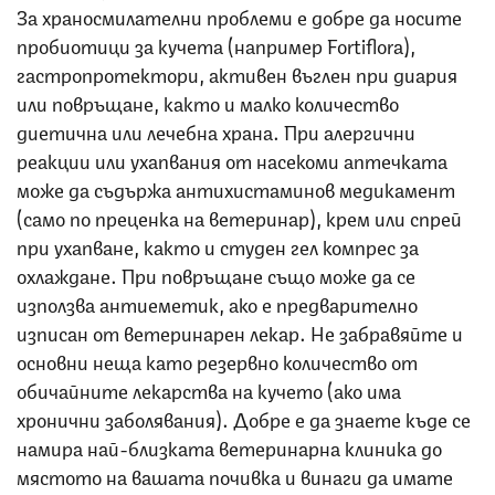
За храносмилателни проблеми е добре да носите
пробиотици за кучета (например Fortiflora),
гастропротектори, активен въглен при диария
или повръщане, както и малко количество
диетична или лечебна храна. При алергични
реакции или ухапвания от насекоми аптечката
може да съдържа антихистаминов медикамент
(само по преценка на ветеринар), крем или спрей
при ухапване, както и студен гел компрес за
охлаждане. При повръщане също може да се
използва антиеметик, ако е предварително
изписан от ветеринарен лекар. Не забравяйте и
основни неща като резервно количество от
обичайните лекарства на кучето (ако има
хронични заболявания). Добре е да знаете къде се
намира най-близката ветеринарна клиника до
мястото на вашата почивка и винаги да имате