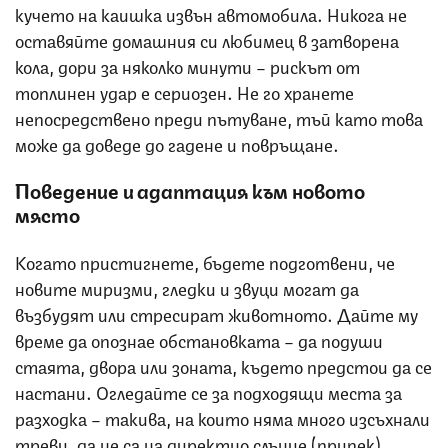
кучето на каишка извън автомобила. Никога не
оставяйте домашния си любимец в затворена
кола, дори за няколко минути – рискът от
топлинен удар е сериозен. Не го хранете
непосредствено преди пътуване, тъй като това
може да доведе до гадене и повръщане.
Поведение и адаптация към новото
място
Когато пристигнете, бъдете подготвени, че
новите миризми, гледки и звуци могат да
възбудят или стресират животното. Дайте му
време да опознае обстановката – да подуши
стаята, двора или зоната, където предстои да се
настани. Огледайте се за подходящи места за
разходка – такива, на които няма много изсъхнали
треви, да не са на директно слънце (припек),