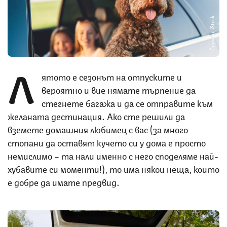
Снимка: iStock
Л
ятото е сезонът на отпуските и
вероятно и вие нямате търпение да
стегнете багажа и да се отправите към
желаната дестинация. Ако сте решили да
вземете домашния любимец с вас (за много
стопани да оставят кучето си у дома е просто
немислимо – та нали именно с него споделяме най-
хубавите си моменти!), то има някои неща, които
е добре да имате предвид.