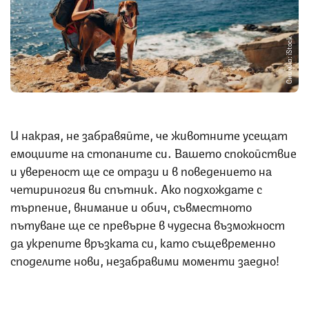
Снимка: iStock
И накрая, не забравяйте, че животните усещат
емоциите на стопаните си. Вашето спокойствие
и увереност ще се отрази и в поведението на
четириногия ви спътник. Ако подхождате с
търпение, внимание и обич, съвместното
пътуване ще се превърне в чудесна възможност
да укрепите връзката си, като същевременно
споделите нови, незабравими моменти заедно!