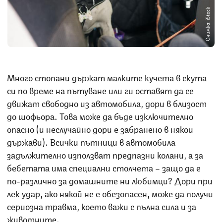
Снимка: iStock
Много стопани държат малките кучета в скута
си по време на пътуване или ги оставят да се
движат свободно из автомобила, дори в близост
до шофьора. Това може да бъде изключително
опасно (и неслучайно дори е забранено в някои
държави). Всички пътници в автомобила
задължително използват предпазни колани, а за
бебетата има специални столчета – защо да е
по-различно за домашните ни любимци? Дори при
лек удар, ако някой не е обезопасен, може да получи
сериозна травма, което важи с пълна сила и за
животните.