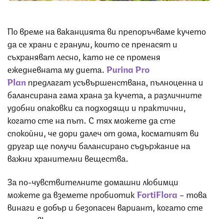
По време на ваканцията ви препоръчваме кучето
да се храни с гранули, които се пренасят и
съхраняват лесно, като не се променя
ежедневната му диета.
Purina Pro
Plan
предлагат усъвършенствана, пълноценна и
балансирана гама храна за кучета, а различните
удобни опаковки са подходящи и практични,
когато сте на път. С тях можете да сте
спокойни, че дори далеч от дома, косматият ви
другар ще получи балансирано съдържание на
важни хранителни вещества.
За по-чувствителните домашни любимци
можете да вземете пробиотик
FortiFlora
– това
винаги е добър и безопасен вариант, когато сте