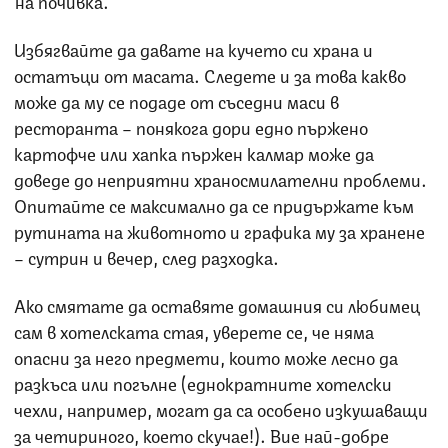
на почивка.
Избягвайте да давате на кучето си храна и
остатъци от масата. Следете и за това какво
може да му се подаде от съседни маси в
ресторанта – понякога дори едно пържено
картофче или хапка пържен калмар може да
доведе до неприятни храносмилателни проблеми.
Опитайте се максимално да се придържате към
рутината на животното и графика му за хранене
– сутрин и вечер, след разходка.
Ако смятате да оставяте домашния си любимец
сам в хотелската стая, уверете се, че няма
опасни за него предмети, които може лесно да
разкъса или погълне (еднократните хотелски
чехли, например, могат да са особено изкушаващи
за четириного, което скучае!). Вие най-добре