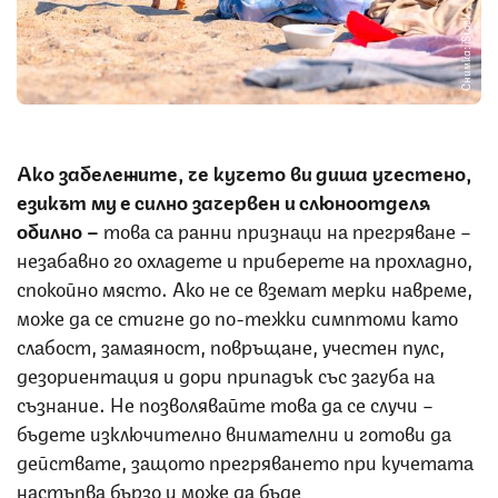
Снимка: iStock
Ако забележите, че кучето ви диша учестено,
езикът му е силно зачервен и слюноотделя
обилно –
това са ранни признаци на прегряване –
незабавно го охладете и приберете на прохладно,
спокойно място. Ако не се вземат мерки навреме,
може да се стигне до по-тежки симптоми като
слабост, замаяност, повръщане, учестен пулс,
дезориентация и дори припадък със загуба на
съзнание. Не позволявайте това да се случи –
бъдете изключително внимателни и готови да
действате, защото прегряването при кучетата
настъпва бързо и може да бъде