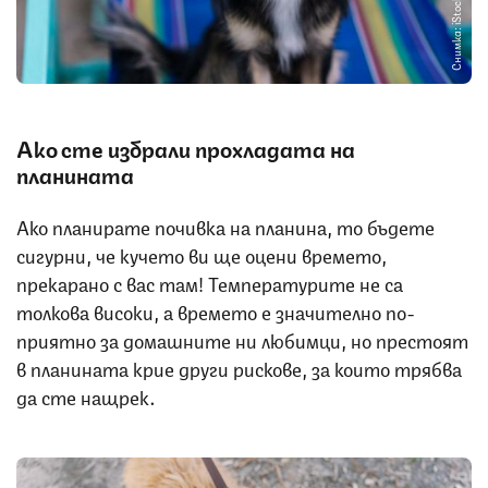
Снимка: iStock
Ако сте избрали прохладата на
планината
Ако планирате почивка на планина, то бъдете
сигурни, че кучето ви ще оцени времето,
прекарано с вас там! Температурите не са
толкова високи, а времето е значително по-
приятно за домашните ни любимци, но престоят
в планината крие други рискове, за които трябва
да сте нащрек.