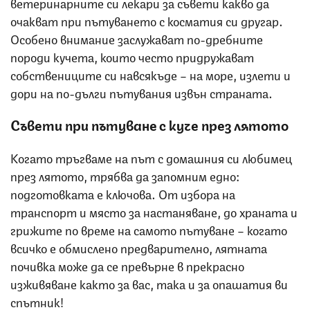
ветеринарните си лекари за съвети какво да
очакват при пътуването с косматия си другар.
Особено внимание заслужават по-дребните
породи кучета, които често придружават
собствениците си навсякъде – на море, излети и
дори на по-дълги пътувания извън страната.
Съвети при пътуване с куче през лятото
Когато тръгваме на път с домашния си любимец
през лятото, трябва да запомним едно:
подготовката е ключова. От избора на
транспорт и място за настаняване, до храната и
грижите по време на самото пътуване – когато
всичко е обмислено предварително, лятната
почивка може да се превърне в прекрасно
изживяване както за вас, така и за опашатия ви
спътник!