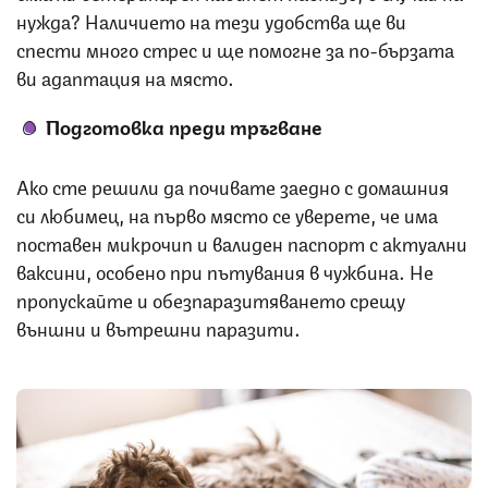
нужда? Наличието на тези удобства ще ви
спести много стрес и ще помогне за по-бързата
ви адаптация на място.
Подготовка преди тръгване
Ако сте решили да почивате заедно с домашния
си любимец, на първо място се уверете, че има
поставен микрочип и валиден паспорт с актуални
ваксини, особено при пътувания в чужбина. Не
пропускайте и обезпаразитяването срещу
външни и вътрешни паразити.