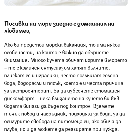
Почивка на море заедно с домашния ни
любимец
Ако ви предстои морска ваканция, то има някои
особености, на които е важно да обърнете
внимание. Много кучета обичат игрите в морето
– те с комичен ентусиазъм хапят вълните,
плискат се и играейки, често поглъщат солена
вода, водорасли и пясък, което е и честа причина
за гастроентерит. За да избегнете стомашен
дискомфорт – нека влизането на кучето ви във
водата винаги да бъде под контрол. Вземете
тънък повод и нагръдник, подходящ за вода, за да
осигурите свобода на питомеца си, ако обича да
плува, но и да можете да реагирате при нужда.