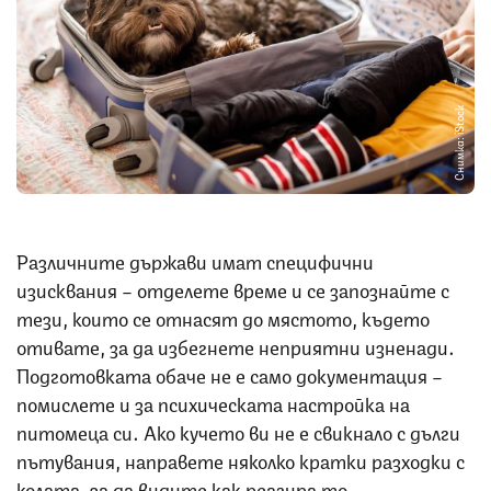
Снимка: iStock
Различните държави имат специфични
изисквания – отделете време и се запознайте с
тези, които се отнасят до мястото, където
отивате, за да избегнете неприятни изненади.
Подготовката обаче не е само документация –
помислете и за психическата настройка на
питомеца си. Ако кучето ви не е свикнало с дълги
пътувания, направете няколко кратки разходки с
колата, за да видите как реагира то.