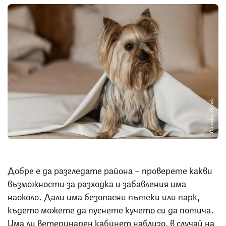
Снимка: iStock
Добре е да разгледате района – проверете какви
възможности за разходка и забавления има
наоколо. Дали има безопасни пътеки или парк,
където можете да пуснете кучето си да потича.
Има ли ветеринарен кабинет наблизо, в случай на