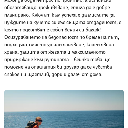
обогатяващо преживяване, стига да е добре
планирано. Ключът към успеха е да мислите за
нуждите на кучето си със същата отдаденост, с
която подготвяте собствения си багаж!
Осигуряването на безопасност по време на път,
подходящо място за настаняване, качествена
храна, защита от жегата и максималното
придържане към рутината – всичко това ще
помогне на опашатия ви другар да се чувства
спокоен и щастлив, дори и далеч от дома.