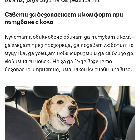
Съвети за безопасност и комфорт при
пътуване с кола
Кучетата обикновено обичат да пътуват с кола –
да гледат през прозореца, да подават любопитно
муцунка, да усещат нови миризми и да са близо до
любимия си човек. Но за да бъде возенето
безопасно и приятно, има някои ключови правила.