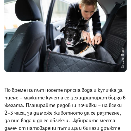
Снимка: iStock
По време на път носете прясна вода и купичка за
пиене – малките кучета се дехидратират бързо в
жегата. Планирайте редовни почивки – на всеки
2–3 часа, за да може животното да се разтегне,
да пие вода и да се облекчи. Избирайте места
далеч от натоварени пътища и винаги дръжте