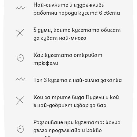
Най-силните и издръжливи
работни породи кучета в света
5 думи, които кучетата обичат
да чуват най-много
Как кучетата откриват
трюфели
Топ 3 кучета с най-силна захапка
Кои са трите вида Пудели и кой
е най-добрият избор за вас
Разгонване при кучетата: колко
дълго продължава и какво