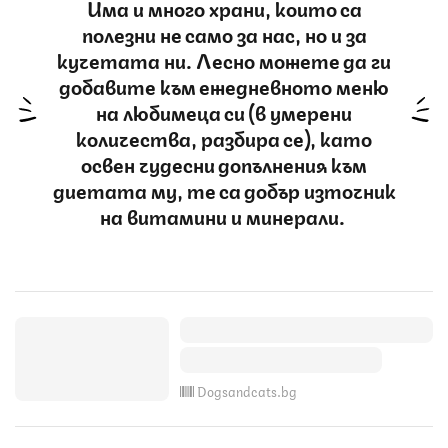
Има и много храни, които са
полезни не само за нас, но и за
кучетата ни. Лесно можете да ги
добавите към ежедневното меню
на любимеца си (в умерени
количества, разбира се), като
освен чудесни допълнения към
диетата му, те са добър източник
на витамини и минерали.
Dogsandcats.bg