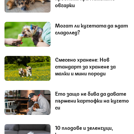
овчарки
Могат ли кучетата да ядат
сладолед?
Смесено хранене: Нов
стандарт за хранене за
малки и мини породи
Ето защо не бива да давате
пържени картофки на кучето
си
10 плодове и зеленчуци,