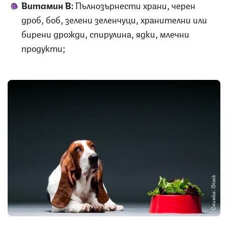
Витамин В
:
Пълнозърнести храни, черен
дроб, боб, зелени зеленчуци, хранителни или
бирени дрожди, спирулина, ядки, млечни
продукти;
Снимка: iStock