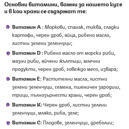
Основни витамини, важни за нашето куче
и в кои храни се съдържат те:
Витамин А
: Моркови, спанак, тиква, сладки
картофи, черен дроб, яйца, рибeно масло,
листни зелени зеленчуци;
Витамин
D
:
Рибено масло от морски риби,
мазни риби, яйчени жълтъци, млечни
продукти, черен дроб, говеждо месо, извара;
Витамин Е
: Растителни масла, листни
зелени зеленчуци, семена, пшеничен зародиш,
трици, пълнозърнести храни, черен дроб;
Витамин
K
:
Черен дроб, листни зелени
зеленчуци, мляко, риба, зеле;
Витамин С
:
Плодове, зеленчуци, дреболии;