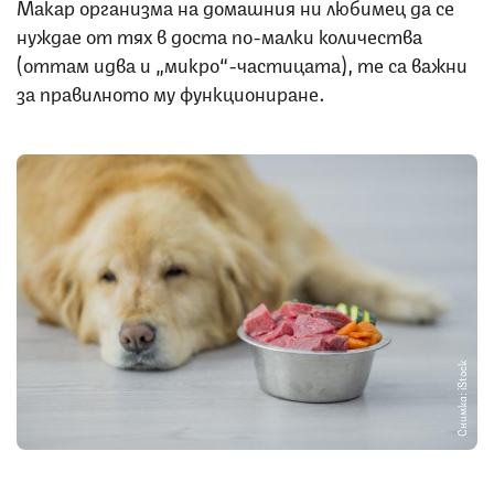
Макар организма на домашния ни любимец да се
нуждае от тях в доста по-малки количества
(оттам идва и „микро“-частицата), те са важни
за правилното му функциониране.
Снимка: iStock