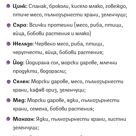
Цинк:
Спанак, броколи, кисело мляко, говеждо,
птиче месо, пълнозърнести храни, зеленчуци;
Сяра
: Всички протеини (месо, риба, птици,
яйца, бобови растения и мляко)
Желязо:
Червено месо, риба, птици,
черупчести, яйца, бобови растения;
Йод:
Йодирана сол, морски дарове, млечни
продукти, водорасли;
Селен:
Морски дарове, месо, пълнозърнести
храни, кафяв ориз, зеленчуци;
Мед:
Морски дарове, ядки, пълнозърнести
храни, семена, бобови растения;
Манган:
Ядки, пълнозърнести храни, листни
зеленчуци;