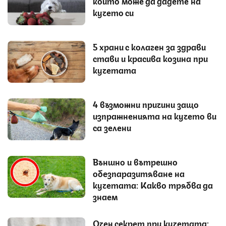
които може да дадете на
кучето си
5 храни с колаген за здрави
стави и красива козина при
кучетата
4 възможни причини защо
изпражненията на кучето ви
са зелени
Външно и вътрешно
обезпаразитяване на
кучетата: Какво трябва да
знаем
Очен секрет при кучетата: