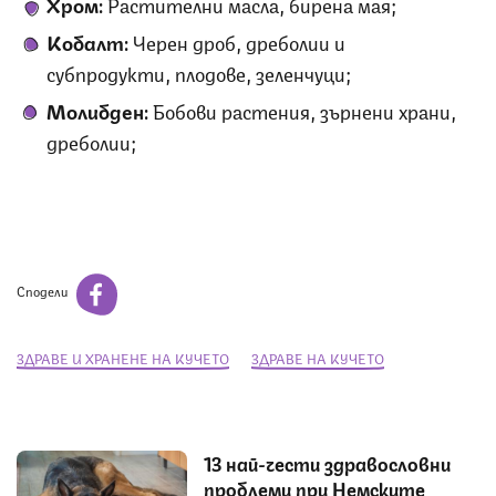
Хром:
Растителни масла, бирена мая;
Кобалт:
Черен дроб, дреболии и
субпродукти, плодове, зеленчуци;
Молибден:
Бобови растения, зърнени храни,
дреболии;
Сподели
ЗДРАВЕ И ХРАНЕНЕ НА КУЧЕТО
ЗДРАВЕ НА КУЧЕТО
13 най-чести здравословни
проблеми при Немските