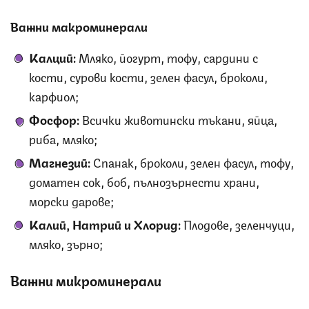
Важни макроминерали
Калций:
Мляко, йогурт, тофу, сардини с
кости, сурови кости, зелен фасул, броколи,
карфиол;
Фосфор:
Всички животински тъкани, яйца,
риба, мляко;
Магнезий:
Спанак, броколи, зелен фасул, тофу,
доматен сок, боб, пълнозърнести храни,
морски дарове;
Калий, Натрий и Хлорид:
Плодове, зеленчуци,
мляко, зърно;
Важни микроминерали