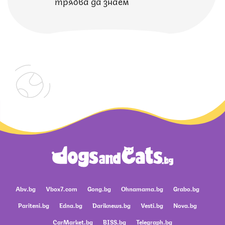
трябва да знаем
Abv.bg
Vbox7.com
Gong.bg
Ohnamama.bg
Grabo.bg
Pariteni.bg
Edna.bg
Dariknews.bg
Vesti.bg
Nova.bg
CarMarket.bg
BISS.bg
Telegraph.bg