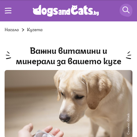
Начало
Кучета
Важни витамини и
минерали за вашето куче
Снимка: iStock