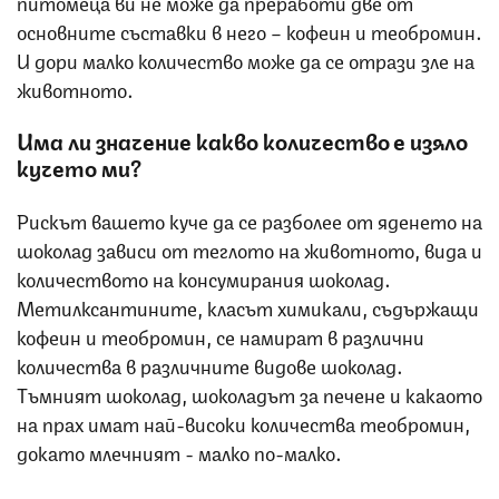
питомеца ви не може да преработи две от
основните съставки в него – кофеин и теобромин.
И дори малко количество може да се отрази зле на
животното.
Има ли значение какво количество е изяло
кучето ми?
Рискът вашето куче да се разболее от яденето на
шоколад зависи от теглото на животното, вида и
количеството на консумирания шоколад.
Метилксантините, класът химикали, съдържащи
кофеин и теобромин, се намират в различни
количества в различните видове шоколад.
Тъмният шоколад, шоколадът за печене и какаото
на прах имат най-високи количества теобромин,
докато млечният - малко по-малко.