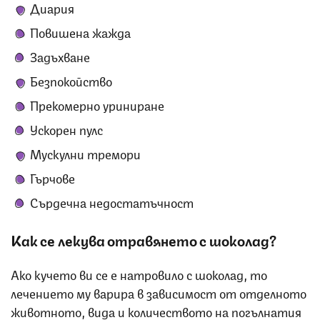
Диария
Повишена жажда
Задъхване
Безпокойство
Прекомерно уриниране
Ускорен пулс
Мускулни тремори
Гърчове
Сърдечна недостатъчност
Как се лекува отравянето с шоколад?
Ако кучето ви се е натровило с шоколад, то
лечението му варира в зависимост от отделното
животното, вида и количеството на погълнатия