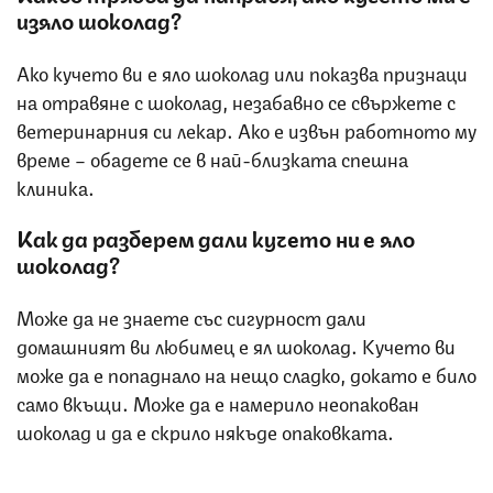
изяло шоколад?
Ако кучето ви е яло шоколад или показва признаци
на отравяне с шоколад, незабавно се свържете с
ветеринарния си лекар. Ако е извън работното му
време – обадете се в най-близката спешна
клиника.
Как да разберем дали кучето ни е яло
шоколад?
Може да не знаете със сигурност дали
домашният ви любимец е ял шоколад. Кучето ви
може да е попаднало на нещо сладко, докато е било
само вкъщи. Може да е намерило неопакован
шоколад и да е скрило някъде опаковката.