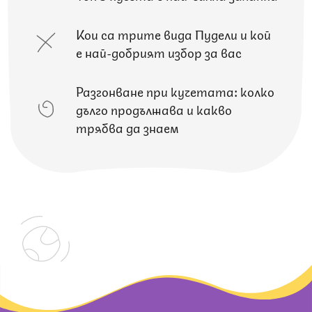
Кои са трите вида Пудели и кой
е най-добрият избор за вас
Разгонване при кучетата: колко
дълго продължава и какво
трябва да знаем