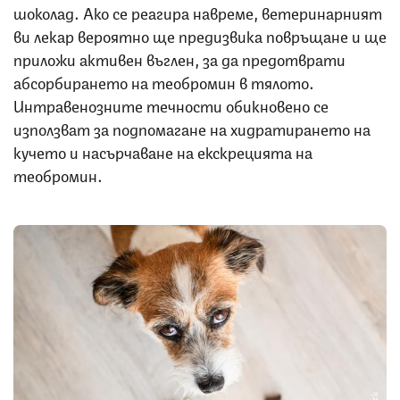
шоколад. Ако се реагира навреме, ветеринарният
ви лекар вероятно ще предизвика повръщане и ще
приложи активен въглен, за да предотврати
абсорбирането на теобромин в тялото.
Интравенозните течности обикновено се
използват за подпомагане на хидратирането на
кучето и насърчаване на екскрецията на
теобромин.