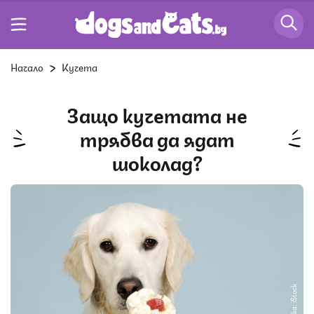
Начало
Кучета
Защо кучетата не
трябва да ядат
шоколад?
Снимка: iStock