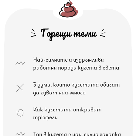
Горещи теми
Най-силните и издръжливи
работни породи кучета в света
5 думи, които кучетата обичат
да чуват най-много
Как кучетата откриват
трюфели
Топ 3 кучета с най-силна захапка