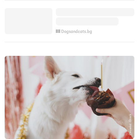
Dogsandcats.bg
Снимка: iStock