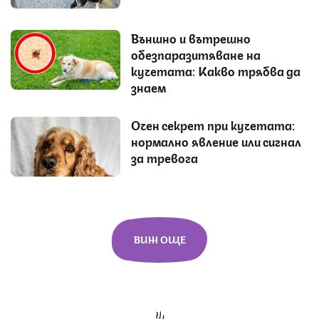
Външно и вътрешно
обезпаразитяване на
кучетата: Какво трябва да
знаем
Очен секрет при кучетата:
нормално явление или сигнал
за тревога
ВИЖ ОЩЕ