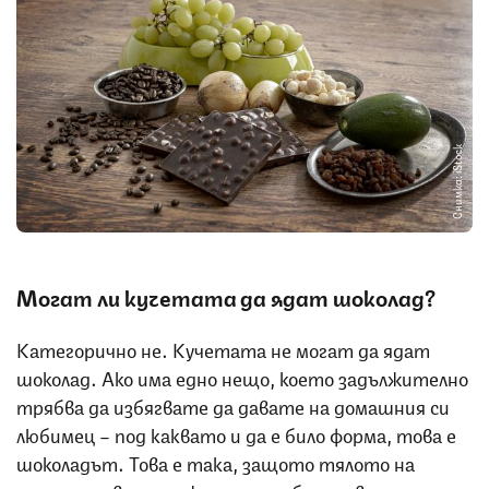
Снимка: iStock
Могат ли кучетата да ядат шоколад?
Категорично не. Кучетата не могат да ядат
шоколад. Ако има едно нещо, което задължително
трябва да избягвате да давате на домашния си
любимец – под каквато и да е било форма, това е
шоколадът. Това е така, защото тялото на