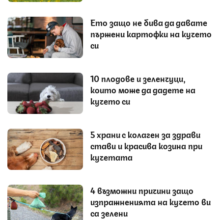
Ето защо не бива да давате
пържени картофки на кучето
си
10 плодове и зеленчуци,
които може да дадете на
кучето си
5 храни с колаген за здрави
стави и красива козина при
кучетата
4 възможни причини защо
изпражненията на кучето ви
са зелени