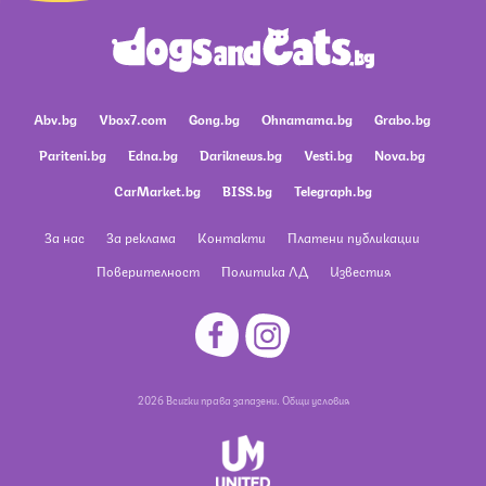
Abv.bg
Vbox7.com
Gong.bg
Ohnamama.bg
Grabo.bg
Pariteni.bg
Edna.bg
Dariknews.bg
Vesti.bg
Nova.bg
CarMarket.bg
BISS.bg
Telegraph.bg
За нас
За реклама
Контакти
Платени публикации
Поверителност
Политика ЛД
Известия
2026 Всички права запазени.
Общи условия