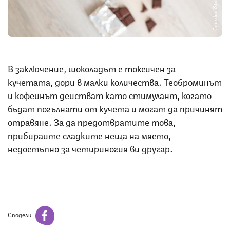
Снимка: iStock
В заключение, шоколадът е токсичен за
кучетата, дори в малки количества. Теоброминът
и кофеинът действат като стимулант, когато
бъдат погълнати от кучета и могат да причинят
отравяне. За да предотвратите това,
прибирайте сладките неща на място,
недостъпно за четириногия ви другар.
Сподели