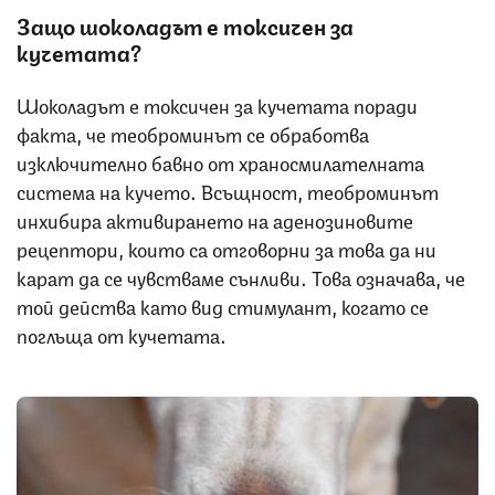
Защо шоколадът е токсичен за
кучетата?
Шоколадът е токсичен за кучетата поради
факта, че теоброминът се обработва
изключително бавно от храносмилателната
система на кучето. Всъщност, теоброминът
инхибира активирането на аденозиновите
рецептори, които са отговорни за това да ни
карат да се чувстваме сънливи. Това означава, че
той действа като вид стимулант, когато се
поглъща от кучетата.