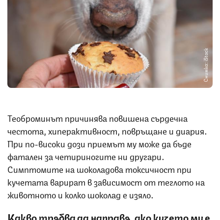
Снимка: iStock
Теоброминът причинява повишена сърдечна
честота, хиперактивност, повръщане и диария.
При по-високи дози приемът му може да бъде
фатален за четириногите ни другари.
Симптомите на шоколадова токсичност при
кучетата варират в зависимост от теглото на
животното и колко шоколад е изяло.
Какво трябва да направя, ако кучето ми е