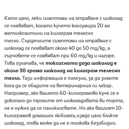
Като цяло, леки симптоми на отравяне с шоколад
се появяват, когато кучето консумира 20 мг
метилксантини на килограм телесно
тегло. Сърдечните симптоми на отравяне с
шоколад се появяват около 40 до 50 mg/kg, а
гърчовете се появяват при 60 mg/kg и нагоре.
Това означава, че
токсичната доза шоколад е
около 30 грама шоколад на килограм телесно
тегло.
Тази информация е полезна, за да знаете
кога да се обадите на ветеринарния си лекар.
Например, ако вашето 60-килограмово куче се е
докопало до трохите от шоколадовата ви торта,
не е нужно да се паникьосвате. Но ако вашият 10-
килограмов домашен любимец изяде цяло блокче
шоколад, това може да не е толкова безобидно.