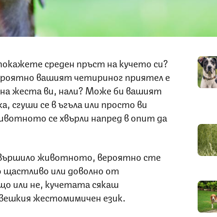
а покажете среден пръст на кучето си?
ероятно вашият четириног приятел е
 на жеста ви, нали? Може би вашият
, сгуши се в ъгъла или просто ви
ивотното се хвърли напред в опит да
звършило животното, вероятно сте
но щастливо или доволно от
що или не, кучетата сякаш
вешкия жестомимичен език.