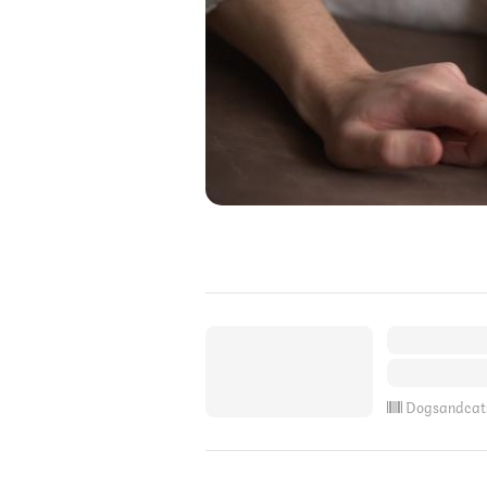
Dogsandcat