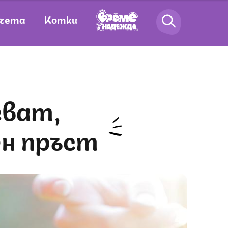
чета
Котки
ен пръст