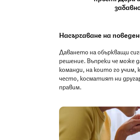
забавно
Насърчаване на поведе
Даването на объркващи сигн
решение. Въпреки че може 
команди, на които го учим, 
често, косматият ни другар
правим.