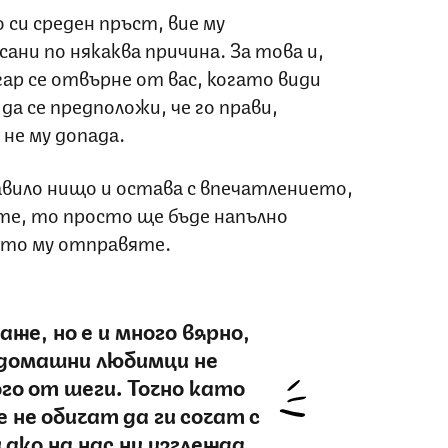
си среден пръст, вие му
ани по някаква причина. За това и,
ар се отвърне от вас, когато види
да се предположи, че го прави,
не му допада.
авило нищо и остава с впечатлението,
ате, то просто ще бъде напълно
ито му отправяте.
каже, но е и много вярно,
домашни любимци не
го от шеги. Точно като
 не обичат да ги сочат с
 ако на нас ни изглежда