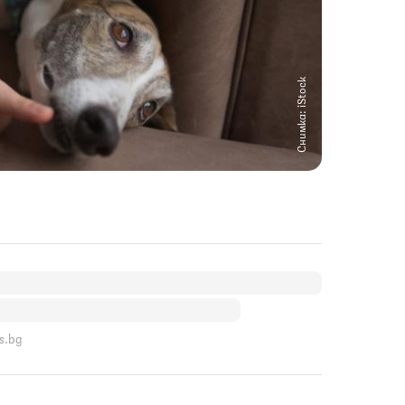
Снимка: iStock
s.bg