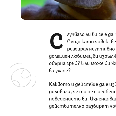
С
лучвало ли ви се е д
Също като човек, в
реагирал негативно
домашен любимец ви изръмжа
обърна гръб? Или може би ж
ви ухапе?
Каквото и действие да е и
доловили, че то не е особе
поведението ви. Изненадва
действително разбират чо