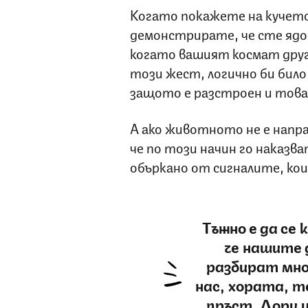
Когато покажете на кучето 
демонстрирате, че сте ядос
когато вашият космат друг
този жест, логично би било 
защото е разстроен и това 
А ако животното не е напр
че по този начин го наказв
объркано от сигналите, ко
Тъжно е да се 
че нашите 
разбират мно
нас, хората, те
пръст. Дори и