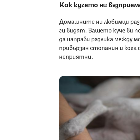
Как кучето ни възприем
Домашните ни любимци разб
ги видят. Вашето куче ви п
да направи разлика между 
привързан стопанин и кога с
неприятни.