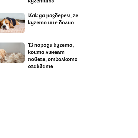
Как да разберем, че
кучето ни е болно
13 породи кучета,
които линеят
повече, отколкото
очаквате