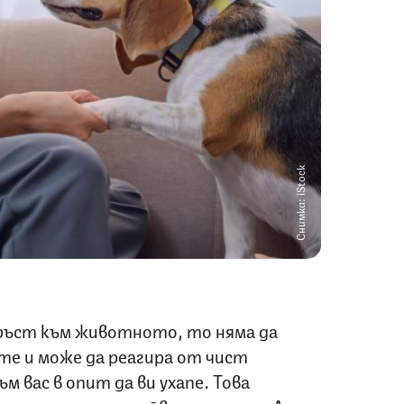
Снимка: iStock
пръст към животното, то няма да
те и може да реагира от чист
м вас в опит да ви ухапе. Това