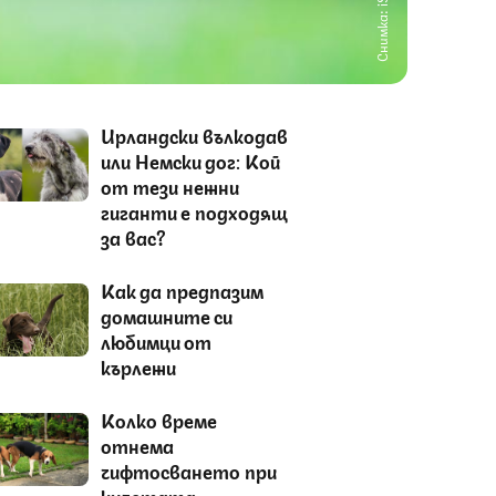
Снимка: iStock
Ирландски вълкодав
или Немски дог: Кой
от тези нежни
гиганти е подходящ
за вас?
Как да предпазим
домашните си
любимци от
кърлежи
Колко време
отнема
чифтосването при
кучетата