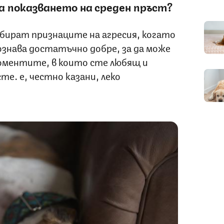
а показването на среден пръст?
ират признаците на агресия, когато
ознава достатъчно добре, за да може
моментите, в които сте любящ и
те… е, честно казани, леко