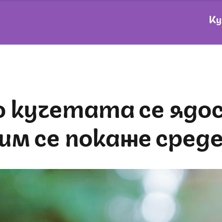
Ку
им се покаже сред