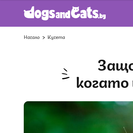
Начало
Кучета
Защо кучетата се ядосват,
когато 