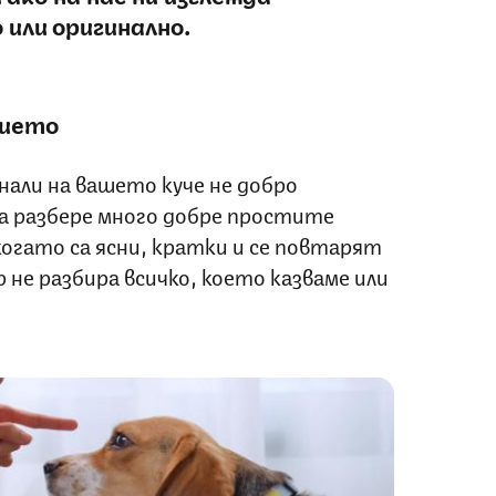
 или оригинално.
нието
али на вашето куче не добро
да разбере много добре простите
когато са ясни, кратки и се повтарят
 не разбира всичко, което казваме или