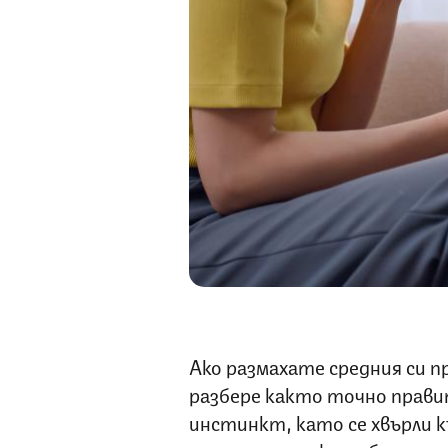
Ако размахате средния си 
разбере както точно прави
инстинкт, като се хвърли къ