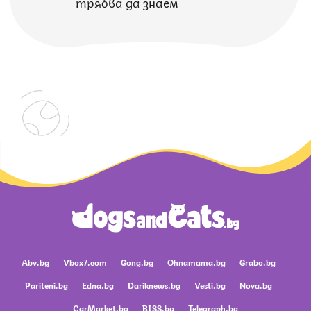
трябва да знаем
Abv.bg
Vbox7.com
Gong.bg
Ohnamama.bg
Grabo.bg
Pariteni.bg
Edna.bg
Dariknews.bg
Vesti.bg
Nova.bg
CarMarket.bg
BISS.bg
Telegraph.bg