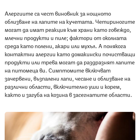
Алергиите са чест виновник за нощното
облизване на лапите на кучетата. Четириногите
могат да имат реакция към храни като говеждо,
млечни продукти и пиле; фактори от околната
среда като полени, акари или мухъл. А понякога
контактни алергии като домакински почистващи
продукти или трева могат да раздразнят лапите
на питомеца ви. Симптомите включват
зачервени, възпалени лапи, чесане и облизване на
различни области, включително уши и корем,
както и загуба на козина в засегнатите области.