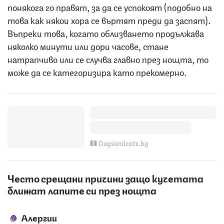
понякога го правят, за да се успокоят (подобно на
това как някои хора се въртят преди да заспят).
Въпреки това, когато облизването продължава
няколко минути или дори часове, стане
натрапчиво или се случва главно през нощта, то
може да се категоризира като прекомерно.
Dogsandcats.bg
Често срещани причини защо кучетата
ближат лапите си през нощта
Алергии