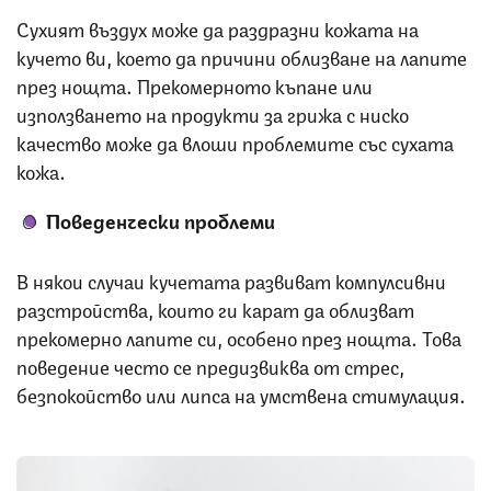
Сухият въздух може да раздразни кожата на
кучето ви, което да причини облизване на лапите
през нощта. Прекомерното къпане или
използването на продукти за грижа с ниско
качество може да влоши проблемите със сухата
кожа.
Поведенчески проблеми
В някои случаи кучетата развиват компулсивни
разстройства, които ги карат да облизват
прекомерно лапите си, особено през нощта. Това
поведение често се предизвиква от стрес,
безпокойство или липса на умствена стимулация.