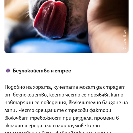
Снимка: iStock
Безпокойство и стрес
Подобно на хората, кучетата могат да страдат
от безпокойство, което често се проявява като
повтарящи се поведения, включително близане на
лапи. Често срещаните стресови фактори
включват тревожност при раздяла, промени в
околната среда или силни шумове като
гръмотевични бури, фойерверки или шумни