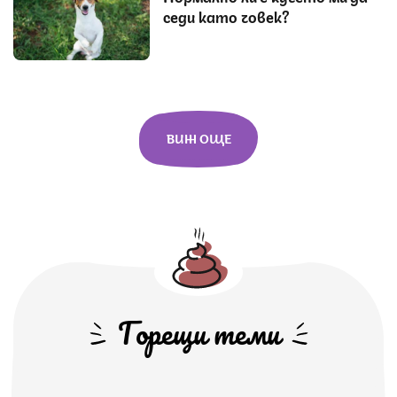
седи като човек?
ВИЖ ОЩЕ
Горещи теми