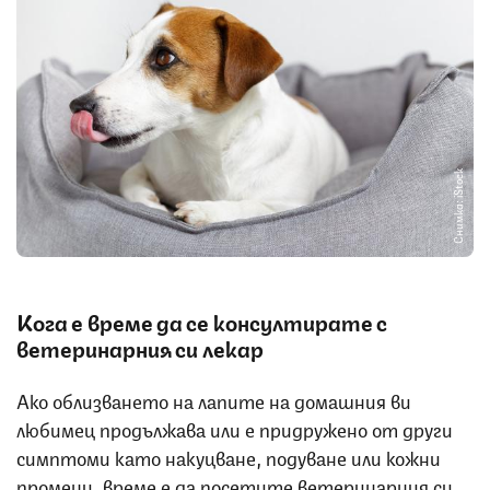
Снимка: iStock
Кога е време да се консултирате с
ветеринарния си лекар
Ако облизването на лапите на домашния ви
любимец продължава или е придружено от други
симптоми като накуцване, подуване или кожни
промени, време е да посетите ветеринарния си