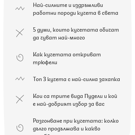
Най-силните и издръжливи
работни породи кучета в света
5 думи, които кучетата обичат
да чуват най-много
Как кучетата откриват
трюфели
Топ 3 кучета с най-силна захапка
Кои са трите вида Пудели и кой
е най-добрият избор за вас
Разгонване при кучетата: колко
дълго продължава и какво