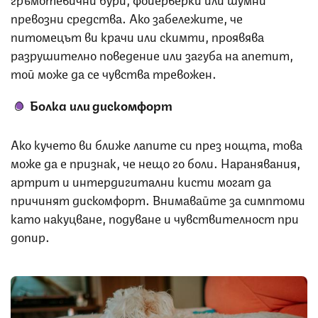
превозни средства. Ако забележите, че
питомецът ви крачи или скимти, проявява
разрушително поведение или загуба на апетит,
той може да се чувства тревожен.
Болка или дискомфорт
Ако кучето ви ближе лапите си през нощта, това
може да е признак, че нещо го боли. Наранявания,
артрит и интердигитални кисти могат да
причинят дискомфорт. Внимавайте за симптоми
като накуцване, подуване и чувствителност при
допир.