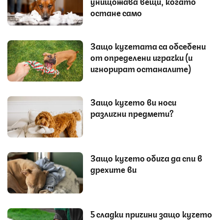
унищожава вещи, когато
остане само
Защо кучетата са обсебени
от определени играчки (и
игнорират останалите)
Защо кучето ви носи
различни предмети?
Защо кучето обича да спи в
дрехите ви
5 сладки причини защо кучето