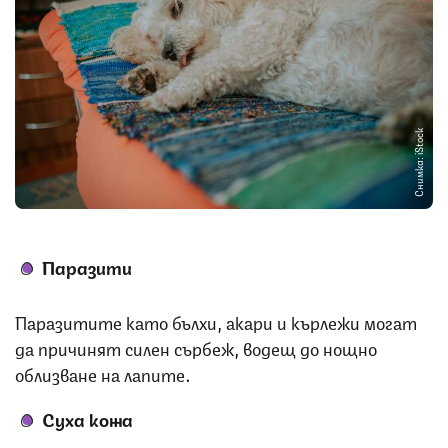
Снимка: iStock
Паразити
Паразитите като бълхи, акари и кърлежи могат
да причинят силен сърбеж, водещ до нощно
облизване на лапите.
Суха кожа