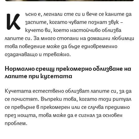
К
ъсно е, легнали сте си и вече се каните да
заспите, когато чувате познат звук –
кучето ви, което настойчиво облизва
лапите си. За много стопани на домашни любимци
това поведение може да бъде едновременно
озадачаващо и тревожно.
Нормално срещу прекомерно облизване на
лапите при кучетата
Кучетата естествено облизват лапите си, за да
се почистят. Въпреки това, когато този ритуал
се превърне в прекомерен или се случва предимно
през нощта, това може да е сигнал за основен
проблем.