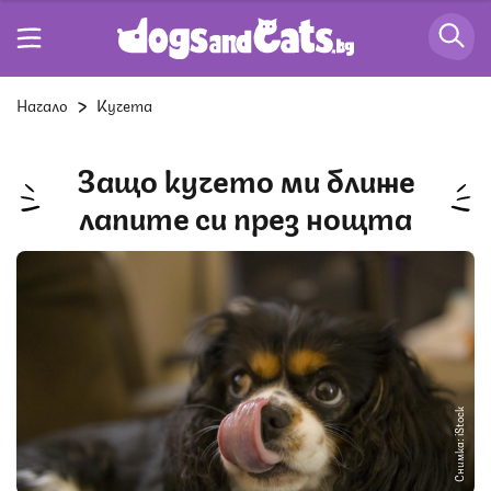
Начало
Кучета
Защо кучето ми ближе
лапите си през нощта
Снимка: iStock