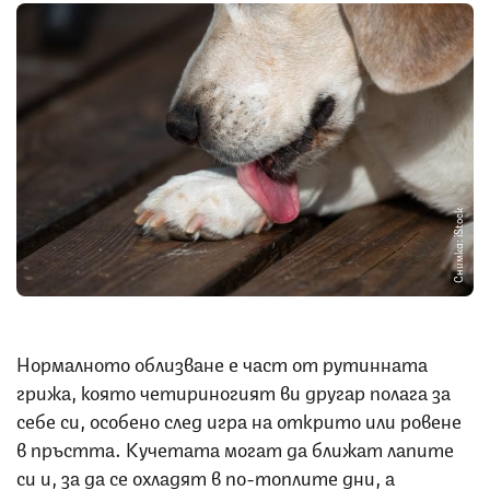
Снимка: iStock
Нормалното облизване е част от рутинната
грижа, която четириногият ви другар полага за
себе си, особено след игра на открито или ровене
в пръстта. Кучетата могат да ближат лапите
си и, за да се охладят в по-топлите дни, а