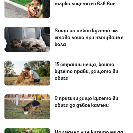
търка лицето си във вас
Защо на някои кучета им
става лошо при пътуване с
кола
15 странни неща, които
кучето прави, защото ви
обича
9 причини защо кучето ви
обича да дъвче камъни
Нормално ли е кучето ми да