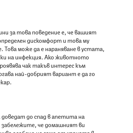
ни за това поведение е, че вашият
пределен дискомфорт и това му
. Това може да е нараняване в устата,
енки на инфекция. Ако животното
проявява чак такъв интерес към
огава най-добрият вариант е да го
екар.
 доведат до спад в апетита на
е забележите, че домашният ви
нува особено не само от храната в