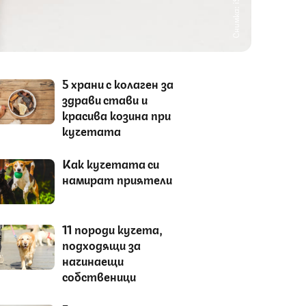
Снимка: iStock
5 храни с колаген за
здрави стави и
красива козина при
кучетата
Как кучетата си
намират приятели
11 породи кучета,
подходящи за
начинаещи
собственици