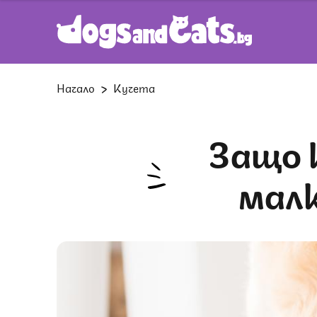
Начало
Кучета
Защо кучето ми винаги оставя
малк