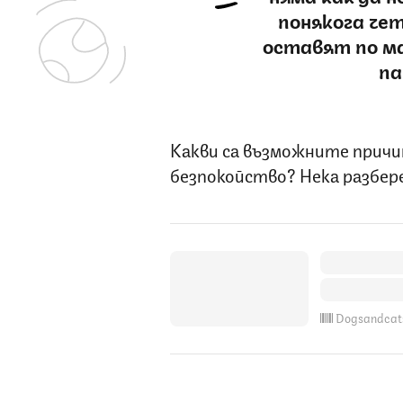
понякога че
оставят по ма
па
Какви са възможните причин
безпокойство? Нека разбер
Dogsandcat