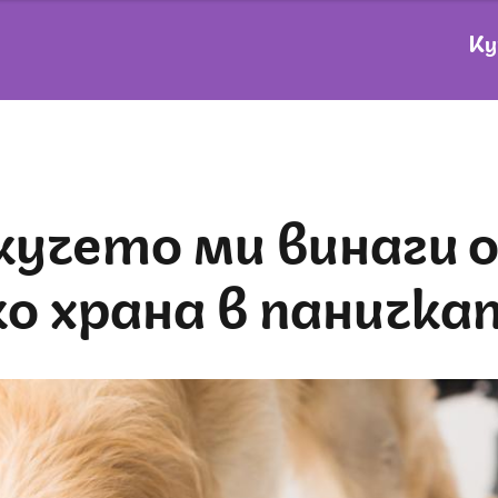
Ку
о храна в паничка