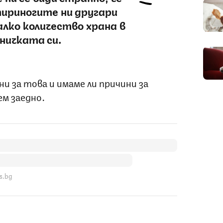
тириногите ни другари
лко количество храна в
ничката си.
и за това и имаме ли причини за
ем заедно.
s.bg