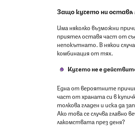
Защо кучето ни оставя 
Има няколко възможни прич
приятел оставя част от съ
непокътнато. В някои случа
комбинация от тях.
Кучето не е действит
Една от вероятните причи
част от храната си в купичк
толкова гладен и иска да за
Ако това се случва главно в
лакомствата през деня?