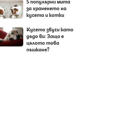
5 популярни мита
за храненето на
кучета и котки
Кучето звучи като
дядо ви: Защо е
цялото това
пъшкане?