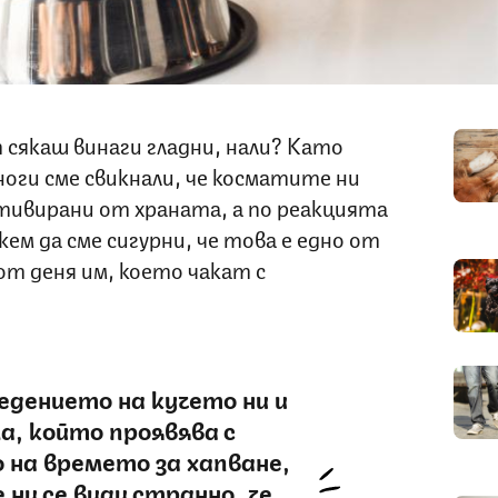
сякаш винаги гладни, нали? Като
оги сме свикнали, че косматите ни
отивирани от храната, а по реакцията
ем да сме сигурни, че това е едно от
т деня им, което чакат с
едението на кучето ни и
а, който проявява с
 на времето за хапване,
е ни се види странно, че