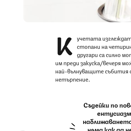
К
учетата изглеждат 
стопани на четирин
другари са силно м
им преди закуска/вечеря мож
най-вълнуващите събития о
нетърпение.
Съдейки по пов
ентусиазм
наближаването
няма как да н