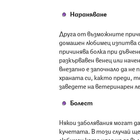
Нараняване
Друга от възможните причи
домашен любимец изпитва о
причинява болка при дъвчене
разкървавен венец или нач
внезапно е започнало да не 
храната си, както преди, т
заведете на ветеринарен л
Болест
Някои заболявания могат да
кучетата. В този случай щ
любимец като цяло не се въл