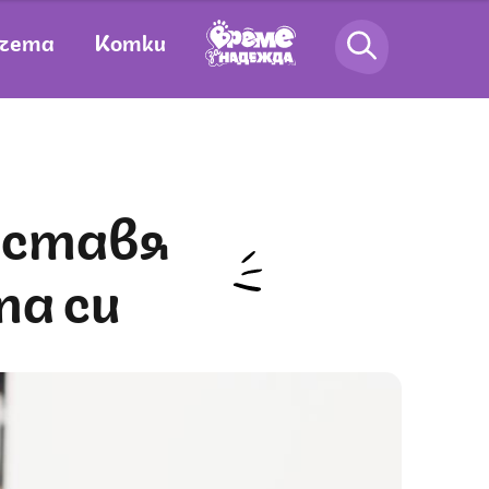
чета
Котки
та си