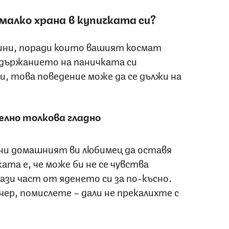
малко храна в купичката си?
ини, поради които вашият космат
държанието на паничката си
и, това поведение може да се дължи на
елно толкова гладно
ни домашният ви любимец да оставя
ата е, че може би не се чувства
пази част от яденето си за по-късно.
ечер, помислете – дали не прекалихте с