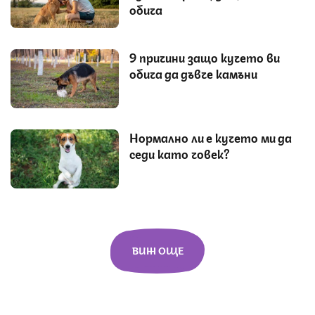
обича
9 причини защо кучето ви
обича да дъвче камъни
Нормално ли е кучето ми да
седи като човек?
ВИЖ ОЩЕ