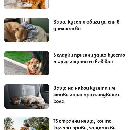
Защо кучето обича да спи в
дрехите ви
5 сладки причини защо кучето
търка лицето си във вас
Защо на някои кучета им
става лошо при пътуване с
кола
15 странни неща, които
кучето прави, защото ви