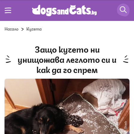
Начало
Кучета
Защо кучето ни
унищожава леглото си и
как да го спрем
Снимка: iStock