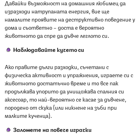
Давайки възможност на домашния любимец да
изразходи натрупаната енергия, вие ще
намалите проявите на деструктивно поведение у
дома и съответно – доста е вероятно
животното да спре да дъвче леглото си.
Наблюдавайте кучето си
Ако правите дълги разходки, съчетани с
физическа активност и упражнения, играете си с
животното достатъчно време и то все пак
продължава упорито да унищожава спалния си
аксесоар, то най-вероятно се касае за дъвчене,
породено от скука (или никнене на зъби при
малките кученца).
Заложете на повече играчки