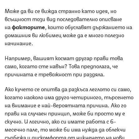
Може да ви се вижда странно като идея, но
всъщност този вид последователно описване
на
факторите
, които обуславят държанието на
домашния ви любимец може да е много полезно
начинание.
Например, вашият космат другар прави това
само, когато сте навън? Това предполага, че
причината е тревожност при раздяла.
Ако кучето се опитва да разкъса леглото си само,
когато наоколо има друго четириного, търсенето
на внимание е най-вероятната причина. Ако го
прави на случаен принцип, може би просто му е
скучно. И логично, ако си имате работа с 6-
месечно пале, то може би има нужда да облекчи
сърбежа и дискомфорта от никненето на нови