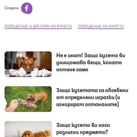
Сподели
ПОВЕДЕНИЕ И ДРЕСУРА НА КУЧЕТО
ПОВЕДЕНИЕ НА КУЧЕТО
Не е инат! Защо кучето ви
унищожава вещи, когато
остане само
Защо кучетата са обсебени
от определени играчки (и
игнорират останалите)
Защо кучето ви носи
различни предмети?