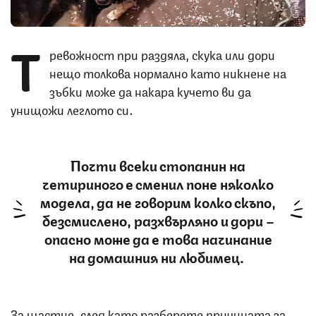
Т
ревожност при раздяла, скука или дори
нещо толкова нормално като никнене на
зъбки може да накара кучето ви да
унищожи леглото си.
Почти всеки стопанин на
четириного е сменил поне няколко
модела, да не говорим колко скъпо,
безсмислено, разхвърляно и дори –
опасно може да е това начинание
на домашния ни любимец.
За щастие, след като разберете причината за