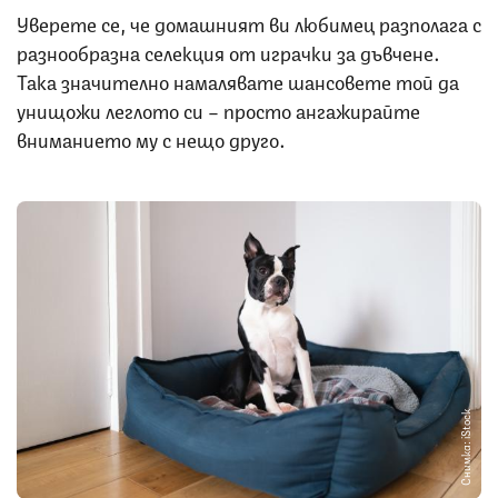
Уверете се, че домашният ви любимец разполага с
разнообразна селекция от играчки за дъвчене.
Така значително намалявате шансовете той да
унищожи леглото си – просто ангажирайте
вниманието му с нещо друго.
Снимка: iStock