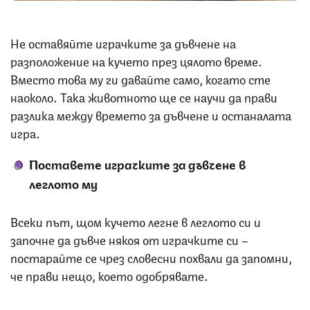
Не оставяйте играчките за дъвчене на
разположение на кучето през цялото време.
Вместо това му ги давайте само, когато сте
наоколо. Така животното ще се научи да прави
разлика между времето за дъвчене и останалата
игра.
Поставете играчките за дъвчене в
леглото му
Всеки път, щом кучето легне в леглото си и
започне да дъвче някоя от играчките си –
постарайте се чрез словесни похвали да запомни,
че прави нещо, което одобрявате.