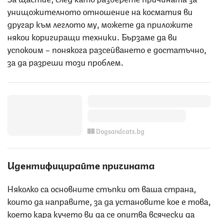
унищожителното отношение на косматия ви
другар към леглото му, можете да приложите
някои коригиращи техники. Бързаме да ви
успокоим – понякога разсейването е достатъчно,
за да разреши този проблем.
Dogsandcats.bg
Идентифицирайте причината
Няколко са основните стъпки от ваша страна,
които да направите, за да установите кое е това,
което кара кучето ви да се опитва всячески да