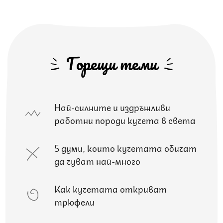
Горещи теми
Най-силните и издръжливи
работни породи кучета в света
5 думи, които кучетата обичат
да чуват най-много
Как кучетата откриват
трюфели