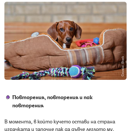
Снимка: iStock
Повторения, повторения и пак
повторения
В момента, в който кучето остави на страна
играчката и започне пак да дъвче леглото му,