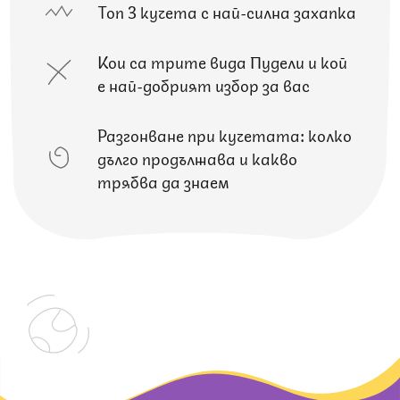
Топ 3 кучета с най-силна захапка
Кои са трите вида Пудели и кой
е най-добрият избор за вас
Разгонване при кучетата: колко
дълго продължава и какво
трябва да знаем