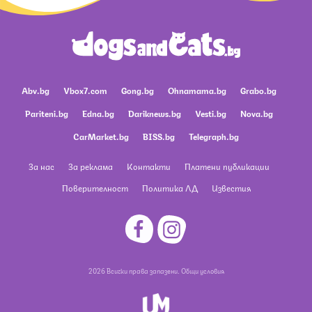
Abv.bg
Vbox7.com
Gong.bg
Ohnamama.bg
Grabo.bg
Pariteni.bg
Edna.bg
Dariknews.bg
Vesti.bg
Nova.bg
CarMarket.bg
BISS.bg
Telegraph.bg
За нас
За реклама
Контакти
Платени публикации
Поверителност
Политика ЛД
Известия
2026 Всички права запазени.
Общи условия