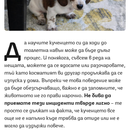
Снимка: iStock
Д
а научите кученцето си да ходи до
тоалетна навън може да бъде дълъг
процес. И понякога, съвсем в реда на
нещата, можете да се ядосате или разочаровате,
тъй като косматият ви другар продължава да се
изпуска у дома. Въпреки че това поведение може
да бъде обезсърчаващо, важно е да запомните, че
животното не го прави нарочно.
Не бива да
приемате тези инциденти твърде лично
– те
просто се дължат на факта, че кученцето все
още не е напълно къде трябва да отиде или не е
могло да издържи повече.