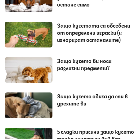
остане само
Защо кучетата са обсебени
от определени играчки (и
игнорират останалите)
Защо кучето ви носи
различни предмети?
Защо кучето обича да спи в
дрехите ви
5 сладки причини защо кучето
търка лицето си във вас