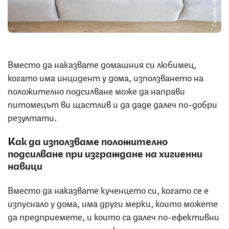
Снимка: iStock
Вместо да наказвате домашния си любимец,
когато има инцидент у дома, използването на
положително подсилване може да направи
питомецът ви щастлив и да даде далеч по-добри
резултати.
Как да използваме положително
подсилване при изграждане на хигиенни
навици
Вместо да наказвате кученцето си, когато се е
изпуснало у дома, има други мерки, които можете
да предприемете, и които са далеч по-ефективни
за целите на дресурата, като например