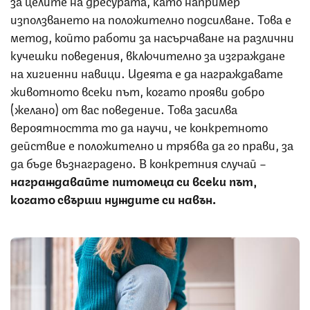
използването на положително подсилване. Това е
метод, който работи за насърчаване на различни
кучешки поведения, включително за изграждане
на хигиенни навици. Идеята е да награждавате
животното всеки път, когато прояви добро
(желано) от вас поведение. Това засилва
вероятността то да научи, че конкретното
действие е положително и трябва да го прави, за
да бъде възнаградено. В конкретния случай –
награждавайте питомеца си всеки път,
когато свърши нуждите си навън.