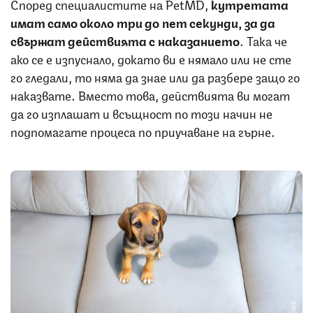
Според специалистите на PetMD,
кутретата
имат само около три до пет секунди, за да
свържат действията с наказанието
. Така че
ако се е изпуснало, докато ви е нямало или не сте
го гледали, то няма да знае или да разбере защо го
наказвате. Вместо това, действията ви могат
да го изплашат и всъщност по този начин не
подпомагате процеса по приучаване на гърне.