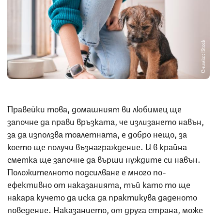
Снимка: iStock
Правейки това, домашният ви любимец ще
започне да прави връзката, че излизането навън,
за да използва тоалетната, е добро нещо, за
което ще получи възнаграждение. И в крайна
сметка ще започне да върши нуждите си навън.
Положителното подсилване е много по-
ефективно от наказанията, тъй като то ще
накара кучето да иска да практикува даденото
поведение. Наказанието, от друга страна, може