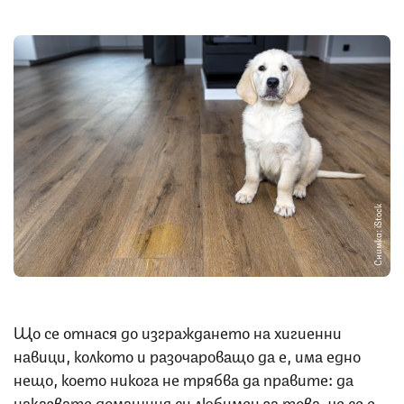
Снимка: iStock
Що се отнася до изграждането на хигиенни
навици, колкото и разочароващо да е, има едно
нещо, което никога не трябва да правите: да
наказвате домашния си любимец за това, че се е