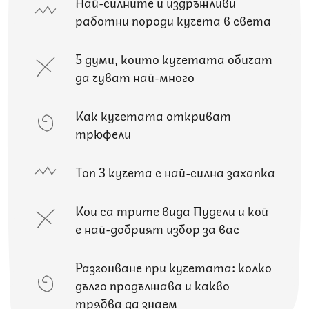
Най-силните и издръжливи
работни породи кучета в света
5 думи, които кучетата обичат
да чуват най-много
Как кучетата откриват
трюфели
Топ 3 кучета с най-силна захапка
Кои са трите вида Пудели и кой
е най-добрият избор за вас
Разгонване при кучетата: колко
дълго продължава и какво
трябва да знаем