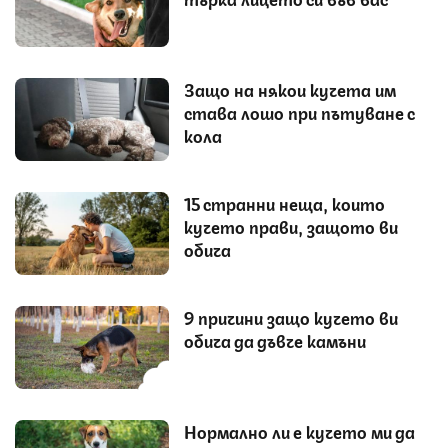
Защо на някои кучета им
става лошо при пътуване с
кола
15 странни неща, които
кучето прави, защото ви
обича
9 причини защо кучето ви
обича да дъвче камъни
Нормално ли е кучето ми да