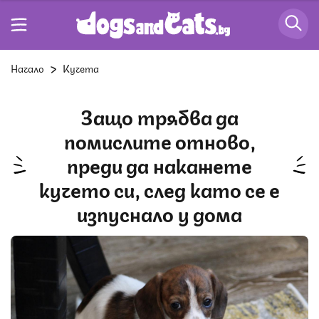
Начало
Кучета
Защо трябва да
помислите отново,
преди да накажете
кучето си, след като се е
изпуснало у дома