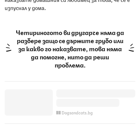
изпуснал у дома.
Четириногото ви другарче няма да
разбере защо се държите грубо или
за какво го наказвате, това няма
да помогне, нито да реши
проблема.
Dogsandcats.bg