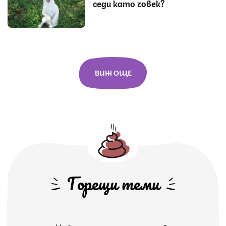
седи като човек?
ВИЖ ОЩЕ
Горещи теми