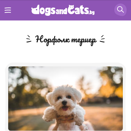
Норфолк териер