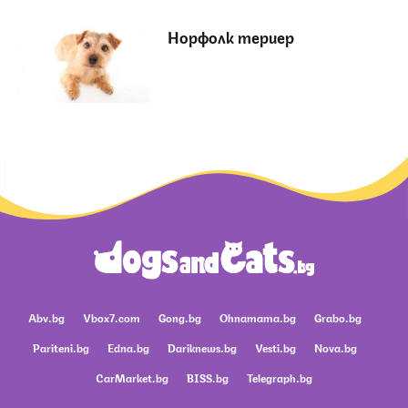
Норфолк териер
Abv.bg
Vbox7.com
Gong.bg
Ohnamama.bg
Grabo.bg
Pariteni.bg
Edna.bg
Dariknews.bg
Vesti.bg
Nova.bg
CarMarket.bg
BISS.bg
Telegraph.bg