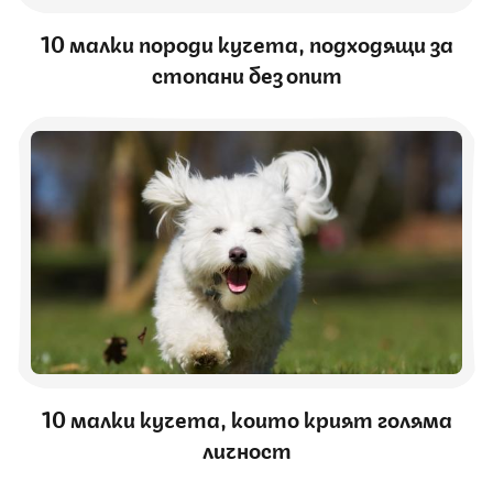
10 малки породи кучета, подходящи за
стопани без опит
10 малки кучета, които крият голяма
личност