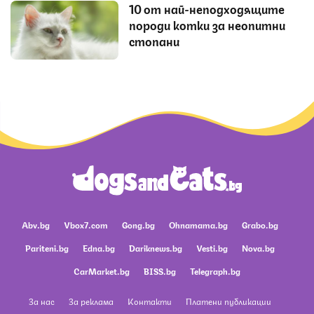
10 от най-неподходящите
породи котки за неопитни
стопани
Abv.bg
Vbox7.com
Gong.bg
Ohnamama.bg
Grabo.bg
Pariteni.bg
Edna.bg
Dariknews.bg
Vesti.bg
Nova.bg
CarMarket.bg
BISS.bg
Telegraph.bg
За нас
За реклама
Контакти
Платени публикации