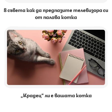
8 съвета как да предпазите телевизора си
от палава котка
„Крадец“ ли е вашата котка