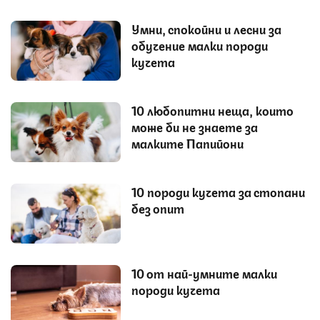
Умни, спокойни и лесни за
обучение малки породи
кучета
10 любопитни неща, които
може би не знаете за
малките Папийони
10 породи кучета за стопани
без опит
10 от най-умните малки
породи кучета