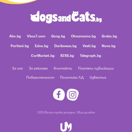
Abv.bg
Vbox7.com
Gong.bg
Ohnamama.bg
Grabo.bg
Pariteni.bg
Edna.bg
Dariknews.bg
Vesti.bg
Nova.bg
CarMarket.bg
BISS.bg
Telegraph.bg
За нас
За реклама
Контакти
Платени публикации
Поверителност
Политика ЛД
Известия
2026 Всички права запазени.
Общи условия