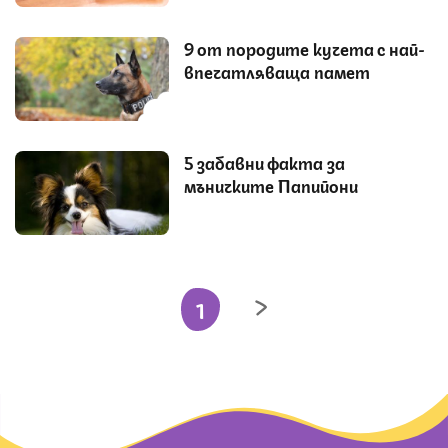
9 от породите кучета с най-
впечатляваща памет
5 забавни факта за
мъничките Папийони
1