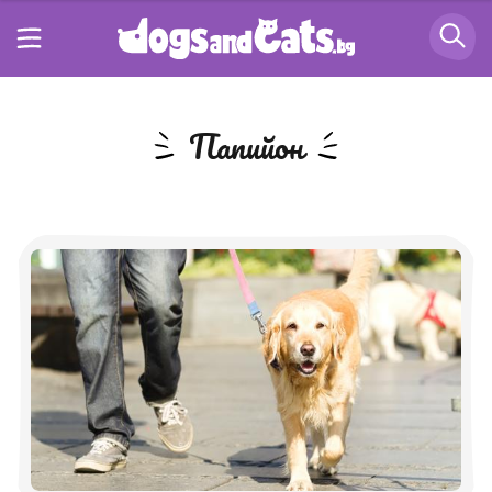
Папийон