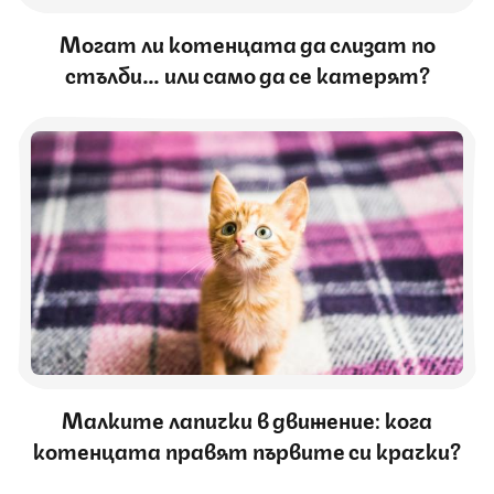
Могат ли котенцата да слизат по
стълби… или само да се катерят?
Малките лапички в движение: кога
котенцата правят първите си крачки?