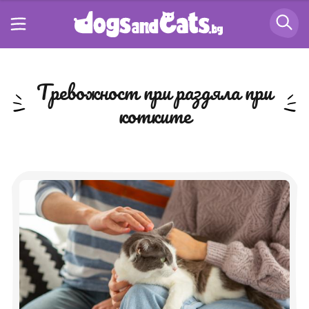
тревожност при раздяла при
котките