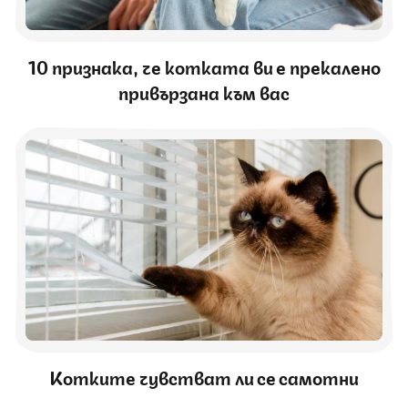
10 признака, че котката ви е прекалено
привързана към вас
Котките чувстват ли се самотни