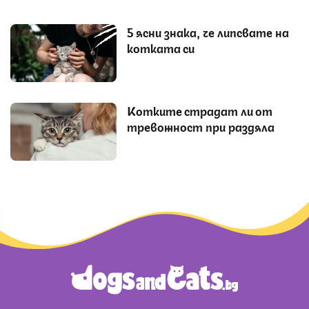
5 ясни знака, че липсвате на
котката си
Котките страдат ли от
тревожност при раздяла