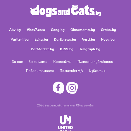
Abv.bg
Vbox7.com
Gong.bg
Ohnamama.bg
Grabo.bg
Pariteni.bg
Edna.bg
Dariknews.bg
Vesti.bg
Nova.bg
CarMarket.bg
BISS.bg
Telegraph.bg
За нас
За реклама
Контакти
Платени публикации
Поверителност
Политика ЛД
Известия
2026 Всички права запазени.
Общи условия