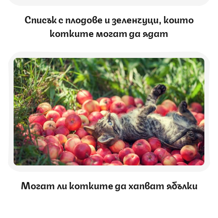
Списък с плодове и зеленчуци, които
котките могат да ядат
Могат ли котките да хапват ябълки