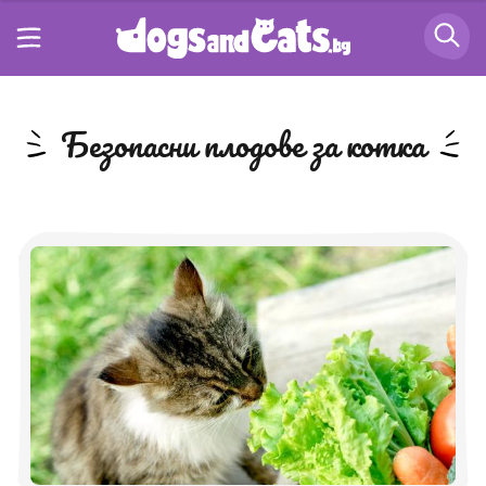
безопасни плодове за котка