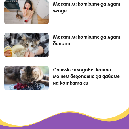
Могат ли котките да ядат
ягоди
Могат ли котките да ядат
банани
Списък с плодове, които
можем безопасно да даваме
на котката си