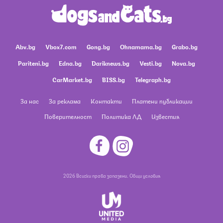
Abv.bg
Vbox7.com
Gong.bg
Ohnamama.bg
Grabo.bg
Pariteni.bg
Edna.bg
Dariknews.bg
Vesti.bg
Nova.bg
CarMarket.bg
BISS.bg
Telegraph.bg
За нас
За реклама
Контакти
Платени публикации
Поверителност
Политика ЛД
Известия
2026 Всички права запазени.
Общи условия