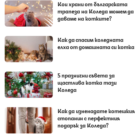
Кои храни от българската
трапеза на Коледа можем да
даваме на котките?
Как да спасим коледната
елха от домашната си котка
5 празнични съвета за
щастлива котка тази
Коледа
Как да изненадате котешкия
стопанин с перфектния
подарък за Коледа?