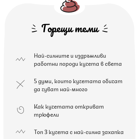
Горещи теми
Най-силните и издръжливи
работни породи кучета в света
5 думи, които кучетата обичат
да чуват най-много
Как кучетата откриват
трюфели
Топ 3 кучета с най-силна захапка