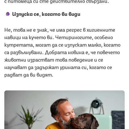
с питомеца си сте действително свързани.
Изпуска се, когато ви види
Не, това не е знак, че има регрес в хигиенните
навици на кучето ви. Четириногите, особено
кутретата, могат да се изпускат малко, когато
са развълнувани. Добрата новина е, че повечето
животни израстват това поведение и се
научават да задържат урината си, когато се
радват да ви видят.