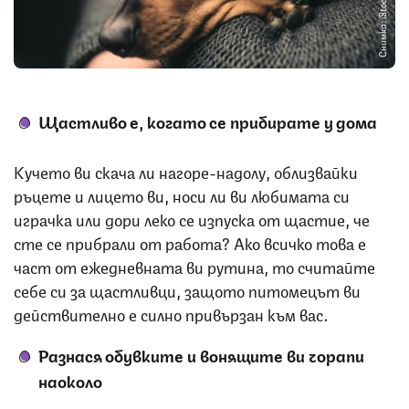
Снимка: iStock
Щастливо е, когато се прибирате у дома
Кучето ви скача ли нагоре-надолу, облизвайки
ръцете и лицето ви, носи ли ви любимата си
играчка или дори леко се изпуска от щастие, че
сте се прибрали от работа? Ако всичко това е
част от ежедневната ви рутина, то считайте
себе си за щастливци, защото питомецът ви
действително е силно привързан към вас.
Разнася обувките и вонящите ви чорапи
наоколо