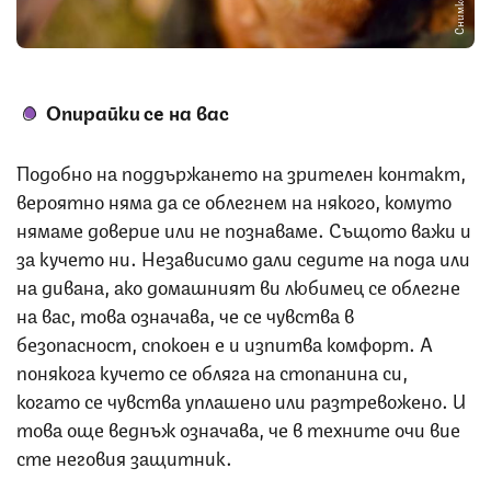
Опирайки се на вас
Подобно на поддържането на зрителен контакт,
вероятно няма да се облегнем на някого, комуто
нямаме доверие или не познаваме. Същото важи и
за кучето ни. Независимо дали седите на пода или
на дивана, ако домашният ви любимец се облегне
на вас, това означава, че се чувства в
безопасност, спокоен е и изпитва комфорт. А
понякога кучето се обляга на стопанина си,
когато се чувства уплашено или разтревожено. И
това още веднъж означава, че в техните очи вие
сте неговия защитник.