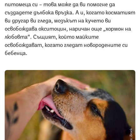
питомеца си – това може да ви помогне да
създадете дълбока връзка. А и, когато косматият
ви другар ви гледа, мозъкът на кучето ви
освобождава окситоцин, наричан още „хормон на
любовта“. Същият, който майките
освобождават, когато гледат новородените си
бебенца.
Снимка: iStock