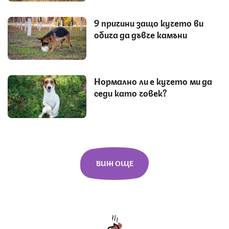
9 причини защо кучето ви
обича да дъвче камъни
Нормално ли е кучето ми да
седи като човек?
ВИЖ ОЩЕ