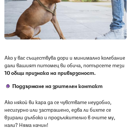
Снимка: iStock
Ако у вас съществува дори и минимално колебание
дали вашият питомец ви обича, потърсете тези
10 общи признака на привързаност.
Поддържане на зрителен контакт
Ако някой ви кара да се чувствате неудобно,
несигурно или застрашено, едва ли бихте се
взирали дълбоко и продължително в очите му,
нали? Няма начин!