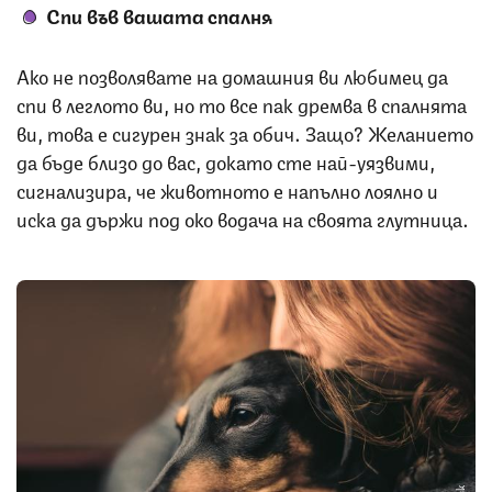
Спи във вашата спалня
Ако не позволявате на домашния ви любимец да
спи в леглото ви, но то все пак дремва в спалнята
ви, това е сигурен знак за обич. Защо? Желанието
да бъде близо до вас, докато сте най-уязвими,
сигнализира, че животното е напълно лоялно и
иска да държи под око водача на своята глутница.