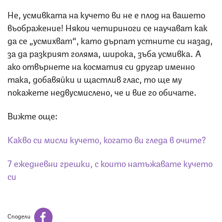
Не, усмивката на кучето ви не е плод на вашето
въображение! Някои четириноги се научават как
да се „усмихват“, като дърпат устните си назад,
за да разкрият голяма, широка, зъба усмивка. А
ако отвърнете на косматия си другар именно
така, добавяйки и щастлив глас, то ще му
покажете недвусмислено, че и вие го обичате.
Вижте още:
Какво си мисли кучето, когато ви гледа в очите?
7 ежедневни грешки, с които натъжавате кучето
си
Сподели