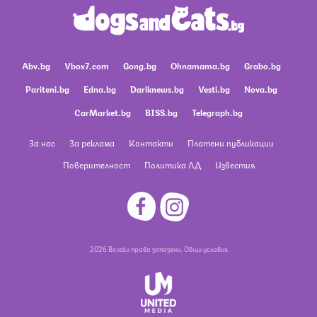
Abv.bg
Vbox7.com
Gong.bg
Ohnamama.bg
Grabo.bg
Pariteni.bg
Edna.bg
Dariknews.bg
Vesti.bg
Nova.bg
CarMarket.bg
BISS.bg
Telegraph.bg
За нас
За реклама
Контакти
Платени публикации
Поверителност
Политика ЛД
Известия
2026 Всички права запазени.
Общи условия