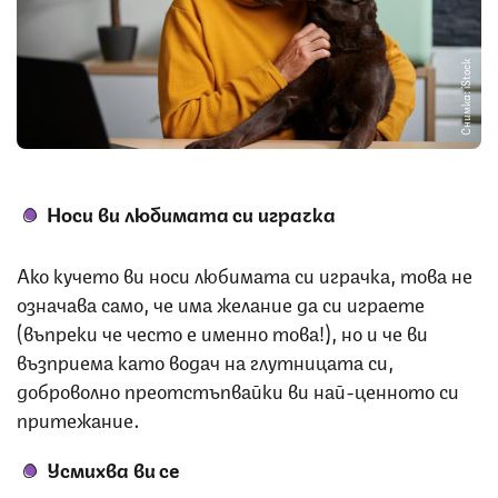
Снимка: iStock
Носи ви любимата си играчка
Ако кучето ви носи любимата си играчка, това не
означава само, че има желание да си играете
(въпреки че често е именно това!), но и че ви
възприема като водач на глутницата си,
доброволно преотстъпвайки ви най-ценното си
притежание.
Усмихва ви се