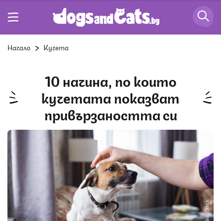
Начало
Кучета
10 начина, по които
кучетата показват
привързаността си
Снимка: iStock