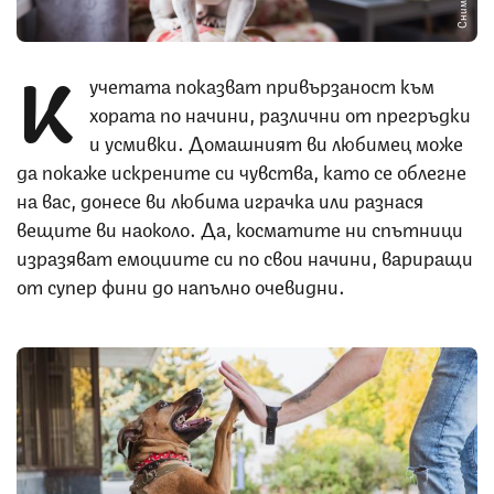
К
учетата показват привързаност към
хората по начини, различни от прегръдки
и усмивки. Домашният ви любимец може
да покаже искрените си чувства, като се облегне
на вас, донесе ви любима играчка или разнася
вещите ви наоколо. Да, косматите ни спътници
изразяват емоциите си по свои начини, вариращи
от супер фини до напълно очевидни.