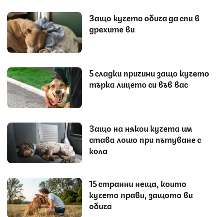
Защо кучето обича да спи в
дрехите ви
5 сладки причини защо кучето
търка лицето си във вас
Защо на някои кучета им
става лошо при пътуване с
кола
15 странни неща, които
кучето прави, защото ви
обича