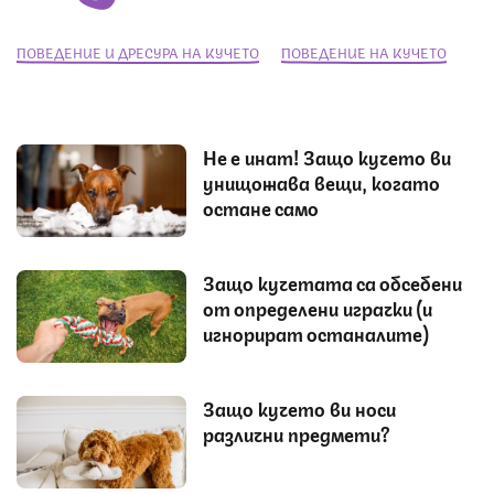
ПОВЕДЕНИЕ И ДРЕСУРА НА КУЧЕТО
ПОВЕДЕНИЕ НА КУЧЕТО
Не е инат! Защо кучето ви
унищожава вещи, когато
остане само
Защо кучетата са обсебени
от определени играчки (и
игнорират останалите)
Защо кучето ви носи
различни предмети?