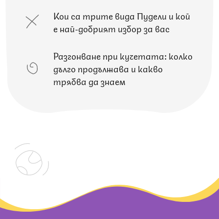
Кои са трите вида Пудели и кой
е най-добрият избор за вас
Разгонване при кучетата: колко
дълго продължава и какво
трябва да знаем