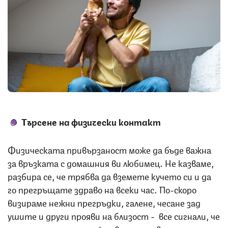
Снимка: iStock
Търсене на физически контакт
Физическата привързаност може да бъде важна
за връзката с домашния ви любимец. Не казваме,
разбира се, че трябва да вземете кучето си и да
го прегръщате здраво на всеки час. По-скоро
визираме нежни прегръдки, галене, чесане зад
ушите и други прояви на близост - все сигнали, че