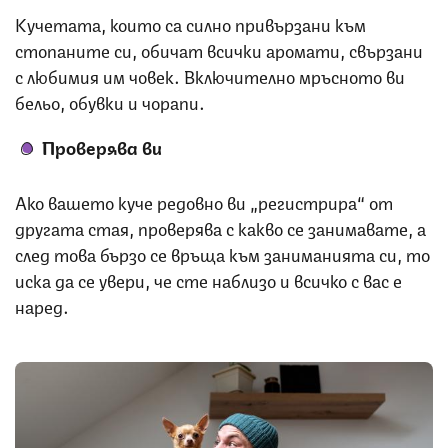
Кучетата, които са силно привързани към
стопаните си, обичат всички аромати, свързани
с любимия им човек. Включително мръсното ви
бельо, обувки и чорапи.
Проверява ви
Ако вашето куче редовно ви „регистрира“ от
другата стая, проверява с какво се занимавате, а
след това бързо се връща към заниманията си, то
иска да се увери, че сте наблизо и всичко с вас е
наред.