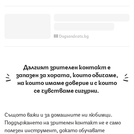
Dogsandcats.bg
Дългият зрителен контакт е
запазен за хората, които обичаме,
на които имаме доверие и с които
се чувстваме сигурни.
Същото важи и за домашните ни любимци.
Поддържането на зрителен контакт не е само
полезен инструмент, докато обучавате