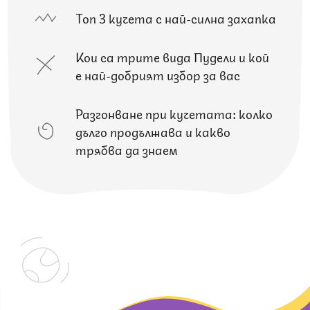
Топ 3 кучета с най-силна захапка
Кои са трите вида Пудели и кой
е най-добрият избор за вас
Разгонване при кучетата: колко
дълго продължава и какво
трябва да знаем