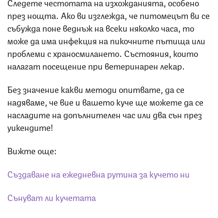
Следете честотата на изхожданията, особено
през нощта. Ако ви изглежда, че питомецът ви се
събужда поне веднъж на всеки няколко часа, то
може да има инфекция на пикочните пътища или
проблеми с храносмилането. Състояния, които
налагат посещение при ветеринарен лекар.
Без значение какви методи опитвате, да се
надяваме, че вие и вашето куче ще можете да се
насладите на допълнителен час или два сън през
уикендите!
Вижте още:
Създаване на ежедневна рутина за кучето ни
Сънуват ли кучетата