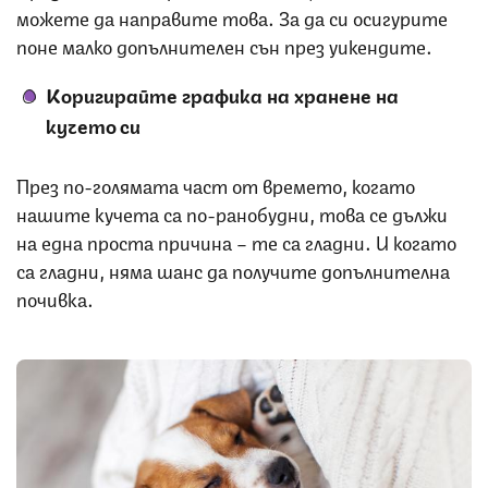
можете да направите това. За да си осигурите
поне малко допълнителен сън през уикендите.
Коригирайте графика на хранене на
кучето си
През по-голямата част от времето, когато
нашите кучета са по-ранобудни, това се дължи
на една проста причина – те са гладни. И когато
са гладни, няма шанс да получите допълнителна
почивка.