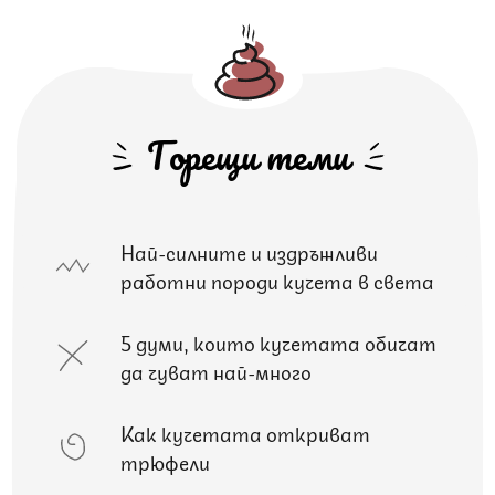
Горещи теми
Най-силните и издръжливи
работни породи кучета в света
5 думи, които кучетата обичат
да чуват най-много
Как кучетата откриват
трюфели