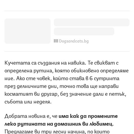
Dogsandcats.bg
Кучетата са създания на навика. Те свикват с
определена рутина, която обикновено определяме
ние. Ако сте човек, който става в 6 сутринта
през делничните дни, точно това ще направи
косматият ви другар, без значение дали е петък,
събота или неделя.
Добрата новина е, че
има как да промените
леко рутината на домашния ви любимец
.
Предлагаме ви три лесни начина, по които