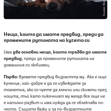
Снимка: iStock
Неща, които да имате предвид, преди да
промените рутината на кучето си
Има
две основни неща, които трябва да имате
предвид
, преди да промените рутината на
домашния си любимец.
Първо:
вземете предвид възрастта му. Ако е още
кученце, най-добре е да го извеждате за
тоалетна, ако го чуете да хленчи или скимти през
нощта, тъй като пикочният му мехур все още не
е напълно развит и има нужда да се облекчава по-
често. Същото важи и за по-възрастните