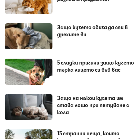
Защо кучето обича да спи в
дрехите ви
5 сладки причини защо кучето
търка лицето си във вас
Защо на някои кучета им
става лошо при пътуване с
кола
15 странни неща, които