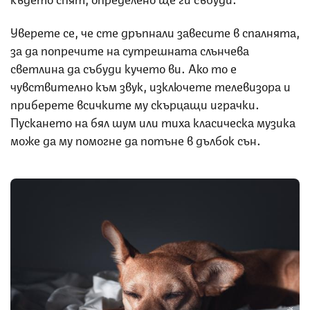
Уверете се, че сте дръпнали завесите в спалнята,
за да попречите на сутрешната слънчева
светлина да събуди кучето ви. Ако то е
чувствително към звук, изключете телевизора и
приберете всичките му скърцащи играчки.
Пускането на бял шум или тиха класическа музика
може да му помогне да потъне в дълбок сън.