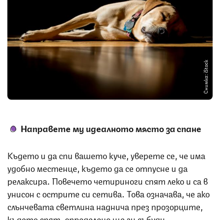
Снимка: iStock
Направете му идеалното място за спане
Където и да спи вашето куче, уверете се, че има
удобно местенце, където да се отпусне и да
релаксира. Повечето четириноги спят леко и са в
унисон с острите си сетива. Това означава, че ако
слънчевата светлина наднича през прозорците,
където спят, определено ще ги събуди.