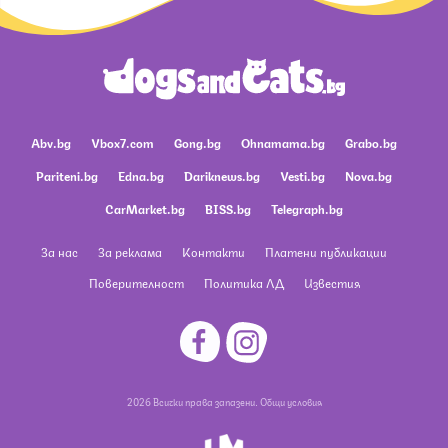
Abv.bg
Vbox7.com
Gong.bg
Ohnamama.bg
Grabo.bg
Pariteni.bg
Edna.bg
Dariknews.bg
Vesti.bg
Nova.bg
CarMarket.bg
BISS.bg
Telegraph.bg
За нас
За реклама
Контакти
Платени публикации
Поверителност
Политика ЛД
Известия
2026 Всички права запазени.
Общи условия