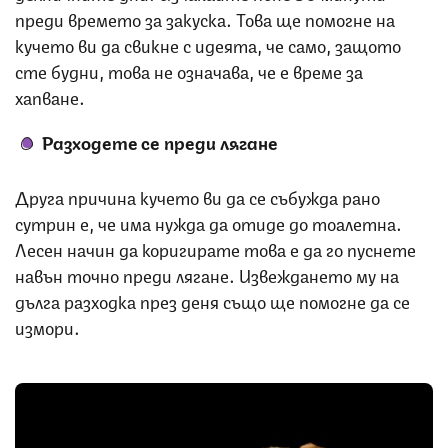
преди времето за закуска. Това ще помогне на
кучето ви да свикне с идеята, че само, защото
сте будни, това не означава, че е време за
хапване.
Разходете се преди лягане
Друга причина кучето ви да се събужда рано
сутрин е, че има нужда да отиде до тоалетна.
Лесен начин да коригирате това е да го пуснете
навън точно преди лягане. Извеждането му на
дълга разходка през деня също ще помогне да се
измори.