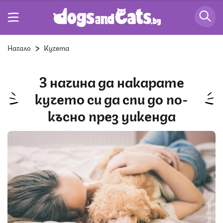
Начало
Кучета
3 начина да накарате
кучето си да спи до по-
късно през уикенда
Снимка: iStock