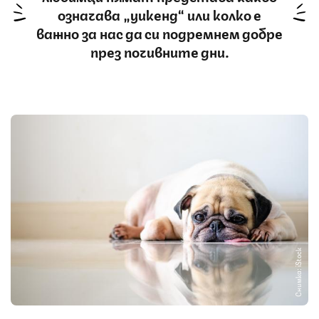
означава „уикенд“ или колко е
важно за нас да си подремнем добре
през почивните дни.
Снимка: iStock