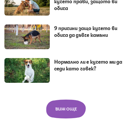
кучето прави, защото ви
обича
9 причини защо кучето ви
обича да дъвче камъни
Нормално ли е кучето ми да
седи като човек?
ВИЖ ОЩЕ