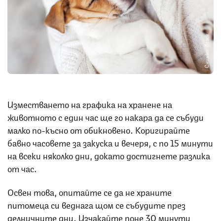
Снимка: iStock
Изместването на графика на хранене на
животното с един час ще го накара да се събуди
малко по-късно от обикновено. Коригирайте
бавно часовете за закуска и вечеря, с по 15 минути
на всеки няколко дни, докато достигнете разлика
от час.
Освен това, опитайте се да не храните
питомеца си веднага щом се събудите през
делничните дни. Изчакайте поне 30 минути