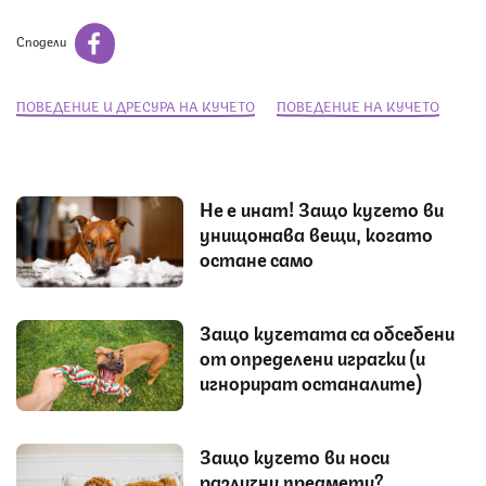
Сподели
ПОВЕДЕНИЕ И ДРЕСУРА НА КУЧЕТО
ПОВЕДЕНИЕ НА КУЧЕТО
Не е инат! Защо кучето ви
унищожава вещи, когато
остане само
Защо кучетата са обсебени
от определени играчки (и
игнорират останалите)
Защо кучето ви носи
различни предмети?