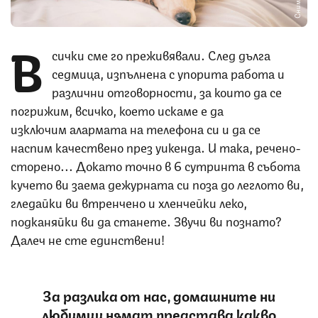
В
сички сме го преживявали. След дълга
седмица, изпълнена с упорита работа и
различни отговорности, за които да се
погрижим, всичко, което искаме е да
изключим алармата на телефона си и да се
наспим качествено през уикенда. И така, речено-
сторено... Докато точно в 6 сутринта в събота
кучето ви заема дежурната си поза до леглото ви,
гледайки ви втренчено и хленчейки леко,
подканяйки ви да станете. Звучи ви познато?
Далеч не сте единствени!
За разлика от нас, домашните ни
любимци нямат представа какво